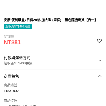
安康 便利藥盒7日份28格-加大型 (單個)｜顏色隨機出貨【杏一】
超取滿NT$499免運
NT$90
NT$81
付款與運送方式
超取滿NT$499免運
付款方式
商品特色
信用卡一次付款
商品編號
信用卡分期付款
11831802
3 期 0 利率 每期
NT$27
21家銀行
商品特色
6 期 0 利率 每期
NT$13
21家銀行
合作金庫商業銀行
第一商業銀行