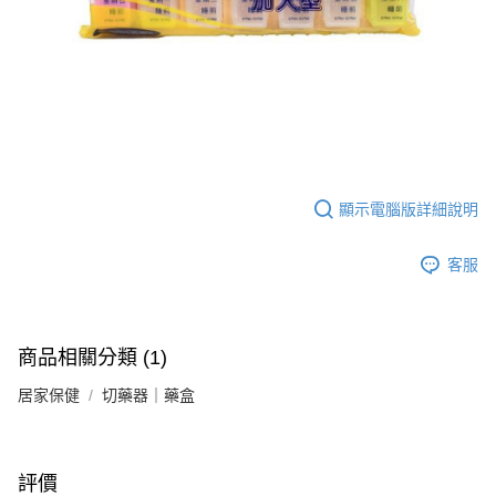
付款後全家取貨
【繳款方式說明】
1.分期款項不併入電信帳單，「大哥付你分期」於每月結算日後寄送繳費提
每筆NT$65，滿NT$499(含以上)免運費
【「AFTEE先享後付」結帳流程】
醒簡訊。
１．於結帳方式選擇「AFTEE先享後付」後，將跳轉至「AFTEE先享後付」
2.透過簡訊連結打開帳單後，可選擇「超商條碼／台灣大直營門市／銀行轉
付款後萊爾富取貨
結帳頁面，進行簡訊認證並確認金額後，即可完成結帳。
帳／街口支付／iPASS MONEY」等通路繳費。
２．訂單成立數日內，您將收到繳費通知簡訊。
每筆NT$65，滿NT$799(含以上)免運費
３．收到繳費通知簡訊後14天內，點擊此簡訊中的連結，可透過四大超商／
【注意事項】
ATM／網路銀行／等多元方式進行付款，方視為交易完成。
付款後7-11取貨
1.本服務係由「台灣大哥大股份有限公司」（以下簡稱本公司）所提供，讓
※ 請注意：結帳手續完成當下不需立刻繳費，但若您需要取消訂單，請聯絡
用戶於交易時，得透過本服務購買商品或服務，並由商店將買賣／分期付款
每筆NT$65，滿NT$799(含以上)免運費
購買商品的店家。未經商家同意取消之訂單仍視為有效，需透過AFTEE先享
買賣價金債權讓與本公司後，依約使用本公司帳單繳交帳款。
後付繳納相關費用。
2.基於同意付款使用「大哥付你分期」之契約關係目的，商店將以您的個人
顯示電腦版詳細說明
大榮宅配
※ 交易是否成功請以「AFTEE先享後付 」之結帳頁面顯示為準，若有關於
資料（包含姓名、電話或地址）提供予台灣大哥大進項蒐集、處理及利用，
是否繳費成功／繳費後需取消欲退款等相關疑問，請聯繫「AFTEE先享後付
每筆NT$80，滿NT$999(含以上)免運費
由本公司與您本人進行分期帳單所需資料之確認、核對及更正。
客戶支援中心」
https://netprotections.freshdesk.com/support/home
客服
3.完整用戶服務條款，請詳閱以下連結：
https://oppay.tw/userRule
【注意事項】
１．透過由恩沛科技股份有限公司提供之「AFTEE先享後付」服務完成之交
易，需依本服務之必要範圍內提供個人資料，並將交易相關給付款項請求債
權轉讓予恩沛科技股份有限公司。
商品相關分類 (1)
２．關於個人資料處理事宜，請瀏覽以下網址：
https://aftee.tw/terms/#terms3
居家保健
切藥器｜藥盒
３．未成年的使用者請事先徵得法定代理人或監護人之同意方可使用
「AFTEE先享後付」，若未經同意申辦者引起之損失，本公司不負相關責
任。
４．使用「AFTEE先享後付」時，將依據個別帳號之用戶狀況，依本公司即
評價
時審查核予不同之上限額度；若仍有額度不足之情形，本公司將視審查結果