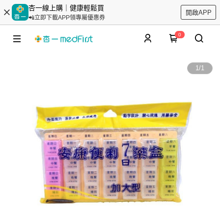
杏一線上購｜健康輕鬆買
開啟APP
📲立即下載APP領專屬優惠券
0
1
/
1