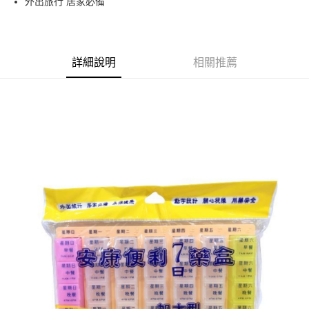
外出旅行 居家必備
華南商業銀行
彰化商業銀行
合作金庫商業銀行
第一商業銀行
LINE Pay
上海商業儲蓄銀行
台北富邦商業銀行
華南商業銀行
彰化商業銀行
國泰世華商業銀行
兆豐國際商業銀行
Apple Pay
上海商業儲蓄銀行
台北富邦商業銀行
臺灣中小企業銀行
台中商業銀行
國泰世華商業銀行
兆豐國際商業銀行
詳細說明
相關推薦
匯豐（台灣）商業銀行
華泰商業銀行
街口支付
臺灣中小企業銀行
台中商業銀行
聯邦商業銀行
遠東國際商業銀行
匯豐（台灣）商業銀行
華泰商業銀行
悠遊付
元大商業銀行
永豐商業銀行
聯邦商業銀行
遠東國際商業銀行
玉山商業銀行
星展（台灣）商業銀行
元大商業銀行
永豐商業銀行
Google Pay
台新國際商業銀行
中國信託商業銀行
玉山商業銀行
星展（台灣）商業銀行
台灣樂天信用卡公司
台新國際商業銀行
中國信託商業銀行
全盈+PAY
台灣樂天信用卡公司
大哥付你分期
相關說明
【大哥付你分期使用說明】
AFTEE先享後付
1.本服務由台灣大哥大提供，台灣大哥大用戶可立即使用無須另外申請。
2.付款方式選擇「大哥付你分期」，訂單成立後會自動跳轉到大哥付的交易
相關說明
流程，驗證手機門號後，選擇欲分期的期數、繳款截止日，確認付款後即完
【關於「AFTEE先享後付」】
成交易。
ATM付款
AFTEE先享後付是「在收到商品之後才付款」的支付方式。 讓您購物簡單
3.實際核准額度、可分期數及費用金額請依後續交易確認頁面所載為準。
便利好安心！
4.訂單成立30分鐘內，如未前往確認交易或遇審核未通過，訂單將自動取
１．簡單：不需註冊會員、不需綁卡、不需儲值。
運送方式
消。如遇「轉專審核」未通過狀況，表示未達大哥付你分期系統評分，恕無
２．便利：只要手機號碼，簡訊認證，即可結帳。
法說明評估內容。
３．安心：先確認商品／服務後，再付款。