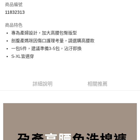
6 期 0 利率 每期
NT$28
21家銀行
合作金庫商業銀行
第一商業銀行
商品編號
華南商業銀行
彰化商業銀行
合作金庫商業銀行
第一商業銀行
11832313
LINE Pay
上海商業儲蓄銀行
台北富邦商業銀行
華南商業銀行
彰化商業銀行
國泰世華商業銀行
兆豐國際商業銀行
Apple Pay
上海商業儲蓄銀行
台北富邦商業銀行
商品特色
臺灣中小企業銀行
台中商業銀行
國泰世華商業銀行
兆豐國際商業銀行
專為產婦設計，加大高腰包臀版型
匯豐（台灣）商業銀行
華泰商業銀行
街口支付
臺灣中小企業銀行
台中商業銀行
剖腹產媽咪因傷口護理考量，請選購高腰款
聯邦商業銀行
遠東國際商業銀行
匯豐（台灣）商業銀行
華泰商業銀行
悠遊付
元大商業銀行
永豐商業銀行
一包5件，建議準備3-5包，沾汙即換
聯邦商業銀行
遠東國際商業銀行
玉山商業銀行
星展（台灣）商業銀行
S-XL皆適穿
元大商業銀行
永豐商業銀行
Google Pay
台新國際商業銀行
中國信託商業銀行
玉山商業銀行
星展（台灣）商業銀行
台灣樂天信用卡公司
台新國際商業銀行
中國信託商業銀行
全盈+PAY
台灣樂天信用卡公司
大哥付你分期
詳細說明
相關推薦
相關說明
【大哥付你分期使用說明】
AFTEE先享後付
1.本服務由台灣大哥大提供，台灣大哥大用戶可立即使用無須另外申請。
2.付款方式選擇「大哥付你分期」，訂單成立後會自動跳轉到大哥付的交易
相關說明
流程，驗證手機門號後，選擇欲分期的期數、繳款截止日，確認付款後即完
【關於「AFTEE先享後付」】
成交易。
ATM付款
AFTEE先享後付是「在收到商品之後才付款」的支付方式。 讓您購物簡單
3.實際核准額度、可分期數及費用金額請依後續交易確認頁面所載為準。
便利好安心！
4.訂單成立30分鐘內，如未前往確認交易或遇審核未通過，訂單將自動取
１．簡單：不需註冊會員、不需綁卡、不需儲值。
運送方式
消。如遇「轉專審核」未通過狀況，表示未達大哥付你分期系統評分，恕無
２．便利：只要手機號碼，簡訊認證，即可結帳。