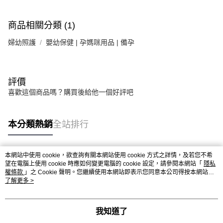
商品相關分類 (1)
婦幼照護
嬰幼保健 | 孕媽咪用品 | 備孕
評價
喜歡這個商品嗎？購買後給他一個好評吧
本分類熱銷
全站排行
本網站中使用 cookie，欲查詢有關本網站使用 cookie 方式之詳情，及若您不希
熱門標籤
望在電腦上使用 cookie 時應如何變更電腦的 cookie 設定，請參閱本網站「
隱私
權條款
」之 Cookie 聲明。您繼續使用本網站即表示您同意本公司得按本網站使
用條款之 Cookie 聲明使用 cookie。
了解更多 >
我知道了