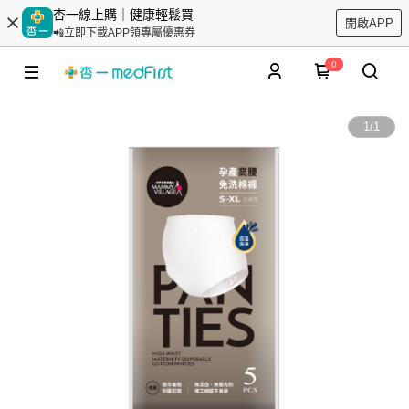
杏一線上購｜健康輕鬆買
開啟APP
📲立即下載APP領專屬優惠券
0
1
/
1