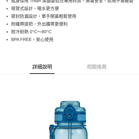
瓶身採用 Tritan 美國嬰幼兒專用材質，無毒安全、耐用不易破裂
華南商業銀行
彰化商業銀行
合作金庫商業銀行
第一商業銀行
LINE Pay
吸管式設計，喝水更方便
上海商業儲蓄銀行
台北富邦商業銀行
華南商業銀行
彰化商業銀行
國泰世華商業銀行
兆豐國際商業銀行
密封防漏設計，單手開蓋輕鬆使用
Apple Pay
上海商業儲蓄銀行
台北富邦商業銀行
臺灣中小企業銀行
台中商業銀行
附織帶提把，外出攜帶更便利
國泰世華商業銀行
兆豐國際商業銀行
匯豐（台灣）商業銀行
華泰商業銀行
街口支付
臺灣中小企業銀行
台中商業銀行
耐冷耐熱 0°C～80°C
聯邦商業銀行
遠東國際商業銀行
匯豐（台灣）商業銀行
華泰商業銀行
BPA FREE，安心使用
悠遊付
元大商業銀行
永豐商業銀行
聯邦商業銀行
遠東國際商業銀行
玉山商業銀行
星展（台灣）商業銀行
元大商業銀行
永豐商業銀行
Google Pay
台新國際商業銀行
中國信託商業銀行
玉山商業銀行
星展（台灣）商業銀行
台灣樂天信用卡公司
台新國際商業銀行
中國信託商業銀行
全盈+PAY
詳細說明
相關推薦
台灣樂天信用卡公司
大哥付你分期
相關說明
【大哥付你分期使用說明】
AFTEE先享後付
1.本服務由台灣大哥大提供，台灣大哥大用戶可立即使用無須另外申請。
2.付款方式選擇「大哥付你分期」，訂單成立後會自動跳轉到大哥付的交易
相關說明
流程，驗證手機門號後，選擇欲分期的期數、繳款截止日，確認付款後即完
【關於「AFTEE先享後付」】
成交易。
ATM付款
AFTEE先享後付是「在收到商品之後才付款」的支付方式。 讓您購物簡單
3.實際核准額度、可分期數及費用金額請依後續交易確認頁面所載為準。
便利好安心！
4.訂單成立30分鐘內，如未前往確認交易或遇審核未通過，訂單將自動取
１．簡單：不需註冊會員、不需綁卡、不需儲值。
運送方式
消。如遇「轉專審核」未通過狀況，表示未達大哥付你分期系統評分，恕無
２．便利：只要手機號碼，簡訊認證，即可結帳。
法說明評估內容。
３．安心：先確認商品／服務後，再付款。