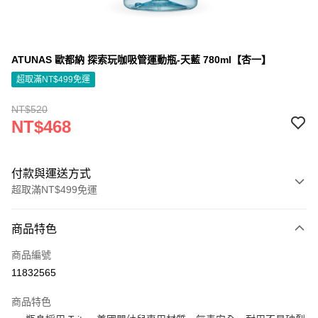
ATUNAS 歐都納 探索玩咖吸管運動瓶-天藍 780ml【杏一】
超取滿NT$499免運
NT$520
NT$468
付款與運送方式
超取滿NT$499免運
付款方式
商品特色
信用卡一次付款
商品編號
信用卡分期付款
11832565
3 期 0 利率 每期
NT$156
21家銀行
商品特色
6 期 0 利率 每期
NT$78
21家銀行
合作金庫商業銀行
第一商業銀行