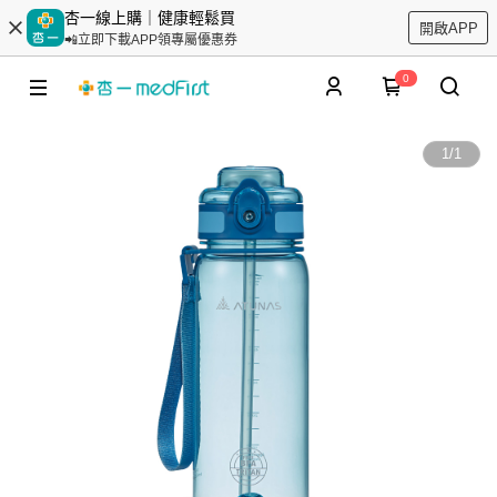
杏一線上購｜健康輕鬆買
開啟APP
📲立即下載APP領專屬優惠券
0
1
/
1