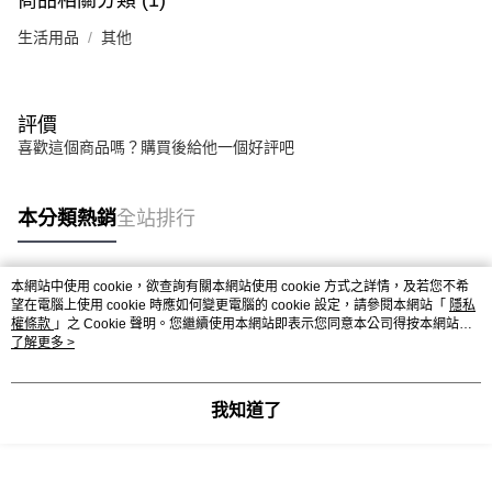
商品相關分類 (1)
請求用戶進行身份認證。
生活用品
５．嚴禁一人註冊多個帳號或使用他人資訊註冊。若發現惡意使用之情形，
其他
恩沛科技股份有限公司將有權停止該用戶之使用額度並採取法律行動。
評價
喜歡這個商品嗎？購買後給他一個好評吧
本分類熱銷
全站排行
本網站中使用 cookie，欲查詢有關本網站使用 cookie 方式之詳情，及若您不希
熱門標籤
望在電腦上使用 cookie 時應如何變更電腦的 cookie 設定，請參閱本網站「
隱私
權條款
」之 Cookie 聲明。您繼續使用本網站即表示您同意本公司得按本網站使
用條款之 Cookie 聲明使用 cookie。
了解更多 >
我知道了