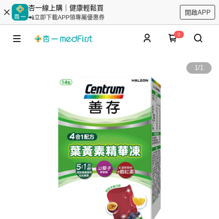
杏一線上購｜健康輕鬆買
開啟APP
📲立即下載APP領專屬優惠券
0
1
/
1