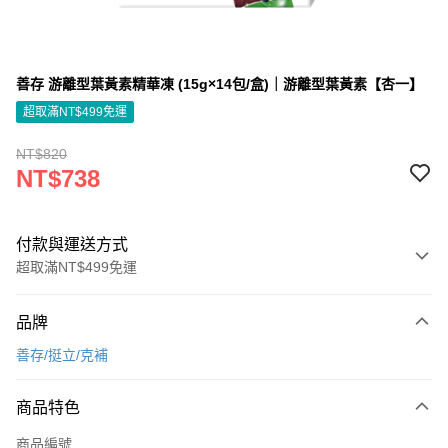
善存 游離型葉黃素精華凍 (15g×14包/盒)｜游離型葉黃素【杏一】
超取滿NT$499免運
NT$820
NT$738
付款與運送方式
超取滿NT$499免運
付款方式
品牌
信用卡一次付款
善存/挺立/克補
信用卡分期付款
3 期 0 利率 每期
NT$246
21家銀行
商品特色
6 期 0 利率 每期
NT$123
21家銀行
合作金庫商業銀行
第一商業銀行
商品編號