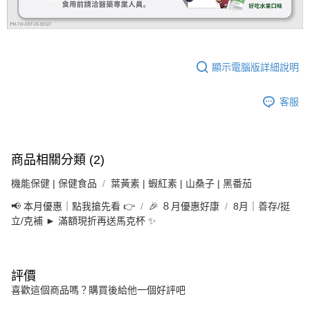
顯示電腦版詳細說明
客服
商品相關分類 (2)
機能保健 | 保健食品
葉黃素 | 蝦紅素 | 山桑子 | 黑番茄
📢 本月優惠｜點我搶先看 👉
🎉 ８月優惠好康
8月｜善存/挺
立/克補 ► 滿額現折再送馬克杯 ✨
評價
喜歡這個商品嗎？購買後給他一個好評吧