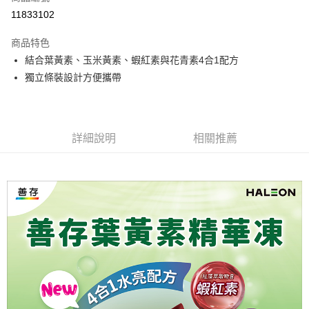
華南商業銀行
彰化商業銀行
合作金庫商業銀行
第一商業銀行
11833102
LINE Pay
上海商業儲蓄銀行
台北富邦商業銀行
華南商業銀行
彰化商業銀行
國泰世華商業銀行
兆豐國際商業銀行
Apple Pay
上海商業儲蓄銀行
台北富邦商業銀行
商品特色
臺灣中小企業銀行
台中商業銀行
國泰世華商業銀行
兆豐國際商業銀行
結合葉黃素、玉米黃素、蝦紅素與花青素4合1配方
匯豐（台灣）商業銀行
華泰商業銀行
街口支付
臺灣中小企業銀行
台中商業銀行
獨立條裝設計方便攜帶
聯邦商業銀行
遠東國際商業銀行
匯豐（台灣）商業銀行
華泰商業銀行
悠遊付
元大商業銀行
永豐商業銀行
聯邦商業銀行
遠東國際商業銀行
玉山商業銀行
星展（台灣）商業銀行
元大商業銀行
永豐商業銀行
Google Pay
台新國際商業銀行
中國信託商業銀行
玉山商業銀行
星展（台灣）商業銀行
台灣樂天信用卡公司
詳細說明
相關推薦
台新國際商業銀行
中國信託商業銀行
全盈+PAY
台灣樂天信用卡公司
大哥付你分期
相關說明
【大哥付你分期使用說明】
AFTEE先享後付
1.本服務由台灣大哥大提供，台灣大哥大用戶可立即使用無須另外申請。
2.付款方式選擇「大哥付你分期」，訂單成立後會自動跳轉到大哥付的交易
相關說明
流程，驗證手機門號後，選擇欲分期的期數、繳款截止日，確認付款後即完
【關於「AFTEE先享後付」】
成交易。
ATM付款
AFTEE先享後付是「在收到商品之後才付款」的支付方式。 讓您購物簡單
3.實際核准額度、可分期數及費用金額請依後續交易確認頁面所載為準。
便利好安心！
4.訂單成立30分鐘內，如未前往確認交易或遇審核未通過，訂單將自動取
１．簡單：不需註冊會員、不需綁卡、不需儲值。
運送方式
消。如遇「轉專審核」未通過狀況，表示未達大哥付你分期系統評分，恕無
２．便利：只要手機號碼，簡訊認證，即可結帳。
法說明評估內容。
３．安心：先確認商品／服務後，再付款。