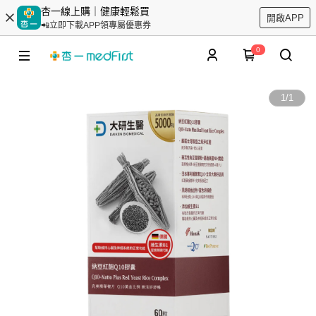
杏一線上購｜健康輕鬆買
開啟APP
📲立即下載APP領專屬優惠券
0
1
/
1