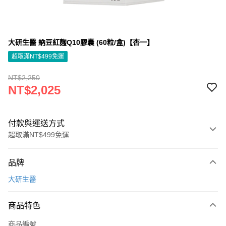
大研生醫 納豆紅麴Q10膠囊 (60粒/盒)【杏一】
超取滿NT$499免運
NT$2,250
NT$2,025
付款與運送方式
超取滿NT$499免運
付款方式
品牌
信用卡一次付款
大研生醫
信用卡分期付款
3 期 0 利率 每期
NT$675
21家銀行
商品特色
6 期 0 利率 每期
NT$337
21家銀行
合作金庫商業銀行
第一商業銀行
商品編號