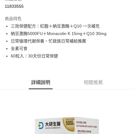
華南商業銀行
彰化商業銀行
合作金庫商業銀行
第一商業銀行
11833555
LINE Pay
上海商業儲蓄銀行
台北富邦商業銀行
華南商業銀行
彰化商業銀行
國泰世華商業銀行
兆豐國際商業銀行
Apple Pay
上海商業儲蓄銀行
台北富邦商業銀行
商品特色
臺灣中小企業銀行
台中商業銀行
國泰世華商業銀行
兆豐國際商業銀行
三效保健配方｜紅麴＋納豆激酶＋Q10 一次補充
匯豐（台灣）商業銀行
華泰商業銀行
街口支付
臺灣中小企業銀行
台中商業銀行
納豆激酶5000FU＋Monacolin K 15mg＋Q10 30mg
聯邦商業銀行
遠東國際商業銀行
匯豐（台灣）商業銀行
華泰商業銀行
悠遊付
元大商業銀行
永豐商業銀行
日常循環代謝保養，忙碌族日常補給推薦
聯邦商業銀行
遠東國際商業銀行
玉山商業銀行
星展（台灣）商業銀行
全素可食
元大商業銀行
永豐商業銀行
Google Pay
台新國際商業銀行
中國信託商業銀行
玉山商業銀行
星展（台灣）商業銀行
60粒入｜30天份日常保健
台灣樂天信用卡公司
台新國際商業銀行
中國信託商業銀行
全盈+PAY
台灣樂天信用卡公司
大哥付你分期
相關說明
詳細說明
相關推薦
【大哥付你分期使用說明】
AFTEE先享後付
1.本服務由台灣大哥大提供，台灣大哥大用戶可立即使用無須另外申請。
2.付款方式選擇「大哥付你分期」，訂單成立後會自動跳轉到大哥付的交易
相關說明
流程，驗證手機門號後，選擇欲分期的期數、繳款截止日，確認付款後即完
【關於「AFTEE先享後付」】
成交易。
ATM付款
AFTEE先享後付是「在收到商品之後才付款」的支付方式。 讓您購物簡單
3.實際核准額度、可分期數及費用金額請依後續交易確認頁面所載為準。
便利好安心！
4.訂單成立30分鐘內，如未前往確認交易或遇審核未通過，訂單將自動取
１．簡單：不需註冊會員、不需綁卡、不需儲值。
運送方式
消。如遇「轉專審核」未通過狀況，表示未達大哥付你分期系統評分，恕無
２．便利：只要手機號碼，簡訊認證，即可結帳。
法說明評估內容。
３．安心：先確認商品／服務後，再付款。