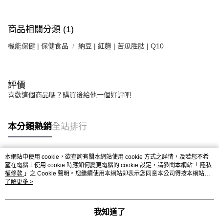
請求用戶進行身份認證。
５．嚴禁一人註冊多個帳號或使用他人資訊註冊。若發現惡意使用之情形，
恩沛科技股份有限公司將有權停止該用戶之使用額度並採取法律行動。
商品相關分類 (1)
機能保健 | 保健食品
納豆 | 紅麴 | 苦瓜胜肽 | Q10
評價
喜歡這個商品嗎？購買後給他一個好評吧
本分類熱銷
全站排行
本網站中使用 cookie，欲查詢有關本網站使用 cookie 方式之詳情，及若您不希
熱門標籤
望在電腦上使用 cookie 時應如何變更電腦的 cookie 設定，請參閱本網站「
隱私
權條款
」之 Cookie 聲明。您繼續使用本網站即表示您同意本公司得按本網站使
用條款之 Cookie 聲明使用 cookie。
了解更多 >
我知道了