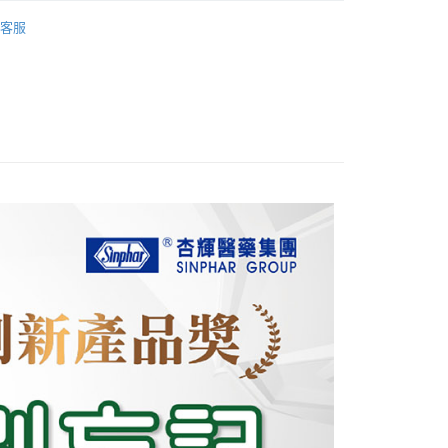
| 保健食品
其他
小企業銀行
台中商業銀行
華商業銀行
兆豐國際商業銀行
客服
台灣）商業銀行
華泰商業銀行
小企業銀行
台中商業銀行
業銀行
遠東國際商業銀行
台灣）商業銀行
華泰商業銀行
業銀行
永豐商業銀行
業銀行
遠東國際商業銀行
業銀行
星展（台灣）商業銀行
業銀行
永豐商業銀行
y
際商業銀行
中國信託商業銀行
業銀行
星展（台灣）商業銀行
天信用卡公司
際商業銀行
中國信託商業銀行
天信用卡公司
分期
你分期使用說明】
享後付
由台灣大哥大提供，台灣大哥大用戶可立即使用無須另外申請。
式選擇「大哥付你分期」，訂單成立後會自動跳轉到大哥付的交易
證手機門號後，選擇欲分期的期數、繳款截止日，確認付款後即
FTEE先享後付」】
。
先享後付是「在收到商品之後才付款」的支付方式。 讓您購物簡單
准額度、可分期數及費用金額請依後續交易確認頁面所載為準。
心！
立30分鐘內，如未前往確認交易或遇審核未通過，訂單將自動取
：不需註冊會員、不需綁卡、不需儲值。
「轉專審核」未通過狀況，表示未達大哥付你分期系統評分，恕
：只要手機號碼，簡訊認證，即可結帳。
評估內容。
：先確認商品／服務後，再付款。
式說明】
家取貨
項不併入電信帳單，「大哥付你分期」於每月結算日後寄送繳費提
EE先享後付」結帳流程】
5，滿NT$499(含以上)免運費
方式選擇「AFTEE先享後付」後，將跳轉至「AFTEE先享後
訊連結打開帳單後，可選擇「超商條碼／台灣大直營門市／銀行轉
頁面，進行簡訊認證並確認金額後，即可完成結帳。