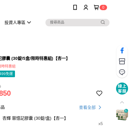
0
投資人專區
膠囊 (30錠/5盒/限時特惠組)【杏一】
8限時特惠組
499免運
0
850
商品
查看全部
杏輝 蓉憶記膠囊 (30錠/盒)【杏一】
x5