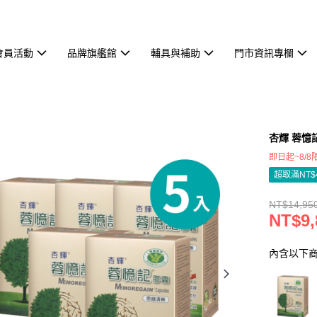
會員活動
品牌旗艦館
輔具與補助
門市資訊專欄
杏輝 蓉憶記
即日起~8/
超取滿NT$
NT$14,95
NT$9,
內含以下