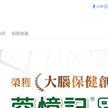
機能保健 
臺灣中
國泰世
分享
匯豐（
街口支付
臺灣中
聯邦商
匯豐（
悠遊付
元大商
聯邦商
玉山商
元大商
Google Pa
台新國
玉山商
說明
相關推薦
台灣樂
台新國
全盈+PAY
台灣樂
大哥付你
相關說明
【大哥付
AFTEE先
1.本服務
2.付款方
相關說明
流程，驗
【關於「A
ATM付款
完成交易
AFTEE
3.實際核
便利好安
4.訂單成
１．簡單
消。如遇
２．便利
運送方式
無法說明
３．安心
【繳款方
付款後全
1.分期款
【「AFT
醒簡訊。
每筆NT$6
１．於結帳
2.透過簡
付」結帳