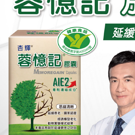
帳／街口支
付款後萊
２．訂單
３．收到繳
每筆NT$6
【注意事
／ATM／
1.本服務
※ 請注意
付款後7-1
用戶於交
絡購買商品
款買賣價
先享後付
每筆NT$6
2.基於同
※ 交易是
資料（包
是否繳費成
大榮宅配
用，由本
付客戶支
每筆NT$8
3.完整用
【注意事
１．透過由
交易，需
求債權轉
２．關於
https://aft
３．未成
「AFTE
任。
４．使用「
即時審查
結果請求
５．嚴禁
形，恩沛