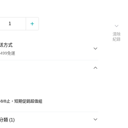
清除
紀錄
送方式
499免運
次付款
期付款
0 利率 每期
NT$3,283
21家銀行
~8/8止，短期促銷超值組
0 利率 每期
NT$1,641
21家銀行
庫商業銀行
第一商業銀行
業銀行
彰化商業銀行
庫商業銀行
第一商業銀行
業儲蓄銀行
台北富邦商業銀行
類 (1)
業銀行
彰化商業銀行
華商業銀行
兆豐國際商業銀行
業儲蓄銀行
台北富邦商業銀行