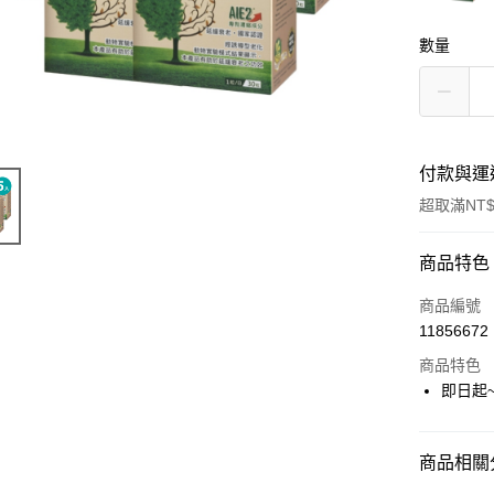
數量
付款與運
超取滿NT$
付款方式
商品特色
信用卡一
商品編號
11856672
信用卡分
商品特色
3 期 
即日起
6 期 
合作金
華南商
合作金
LINE Pay
上海商
商品相關分
華南商
國泰世
Apple Pay
上海商