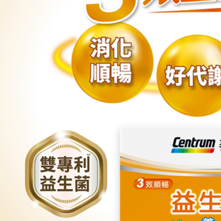
帳／街口支
付款後萊
２．訂單
３．收到繳
每筆NT$6
【注意事
／ATM／
1.本服務
※ 請注意
付款後7-1
用戶於交
絡購買商品
款買賣價
先享後付
每筆NT$6
2.基於同
※ 交易是
資料（包
是否繳費成
大榮宅配
用，由本
付客戶支
每筆NT$8
3.完整用
【注意事
１．透過由
交易，需
求債權轉
２．關於
https://aft
３．未成
「AFTE
任。
４．使用「
即時審查
結果請求
５．嚴禁
形，恩沛
動。