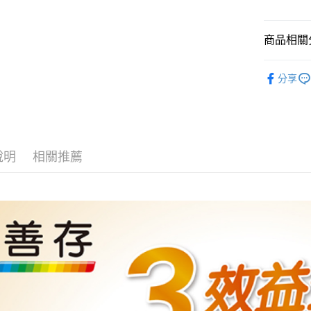
臺灣中
國泰世
匯豐（
街口支付
臺灣中
聯邦商
商品相關分
匯豐（
悠遊付
元大商
聯邦商
玉山商
機能保健 
元大商
Google Pa
分享
台新國
玉山商
📢 本月優
台灣樂
台新國
全盈+PAY
立/克補 
台灣樂
大哥付你
相關說明
說明
相關推薦
【大哥付
AFTEE先
1.本服務
2.付款方
相關說明
流程，驗
【關於「A
ATM付款
完成交易
AFTEE
3.實際核
便利好安
4.訂單成
１．簡單
消。如遇
２．便利
運送方式
無法說明
３．安心
【繳款方
付款後全
1.分期款
【「AFT
醒簡訊。
每筆NT$6
１．於結帳
2.透過簡
付」結帳