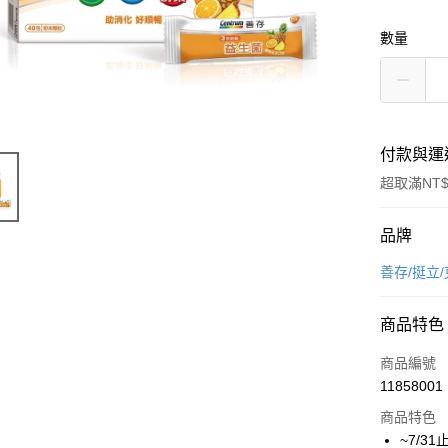
數量
付款與運
超取滿NT$
付款方式
品牌
信用卡一
善存/挺立
信用卡分
商品特色
3 期 
商品編號
6 期 
合作金
11858001
華南商
合作金
LINE Pay
上海商
商品特色
華南商
國泰世
~7/
Apple Pay
上海商