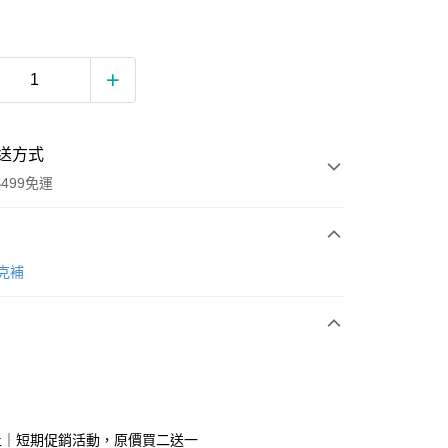
送方式
499免運
次付款
/克補
期付款
0 利率 每期
NT$532
21家銀行
0 利率 每期
NT$266
21家銀行
庫商業銀行
第一商業銀行
業銀行
彰化商業銀行
庫商業銀行
第一商業銀行
業儲蓄銀行
台北富邦商業銀行
業銀行
彰化商業銀行
華商業銀行
兆豐國際商業銀行
31止｜短期促銷活動，原價買二送一
業儲蓄銀行
台北富邦商業銀行