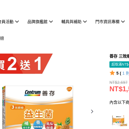
會員活動
品牌旗艦館
輔具與補助
門市資訊專欄
代糖
善存 三效
超取滿NT$
5 (
1
NT$2,697
NT$1,
內含以下