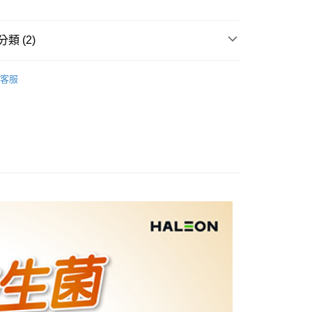
小企業銀行
台中商業銀行
華商業銀行
兆豐國際商業銀行
台灣）商業銀行
華泰商業銀行
小企業銀行
台中商業銀行
業銀行
遠東國際商業銀行
類 (2)
台灣）商業銀行
華泰商業銀行
業銀行
永豐商業銀行
業銀行
遠東國際商業銀行
業銀行
星展（台灣）商業銀行
| 保健食品
益生菌 | 酵素 | 膳食纖維 | 代糖
業銀行
永豐商業銀行
y
客服
際商業銀行
中國信託商業銀行
業銀行
星展（台灣）商業銀行
惠｜點我搶先看 👉
🎉 ８月優惠好康
8月｜善存/挺
天信用卡公司
際商業銀行
中國信託商業銀行
► 滿額現折再送馬克杯 ✨
天信用卡公司
分期
你分期使用說明】
享後付
由台灣大哥大提供，台灣大哥大用戶可立即使用無須另外申請。
式選擇「大哥付你分期」，訂單成立後會自動跳轉到大哥付的交易
證手機門號後，選擇欲分期的期數、繳款截止日，確認付款後即
FTEE先享後付」】
。
先享後付是「在收到商品之後才付款」的支付方式。 讓您購物簡單
准額度、可分期數及費用金額請依後續交易確認頁面所載為準。
心！
立30分鐘內，如未前往確認交易或遇審核未通過，訂單將自動取
：不需註冊會員、不需綁卡、不需儲值。
「轉專審核」未通過狀況，表示未達大哥付你分期系統評分，恕
：只要手機號碼，簡訊認證，即可結帳。
評估內容。
：先確認商品／服務後，再付款。
式說明】
家取貨
項不併入電信帳單，「大哥付你分期」於每月結算日後寄送繳費提
EE先享後付」結帳流程】
5，滿NT$499(含以上)免運費
方式選擇「AFTEE先享後付」後，將跳轉至「AFTEE先享後
訊連結打開帳單後，可選擇「超商條碼／台灣大直營門市／銀行轉
頁面，進行簡訊認證並確認金額後，即可完成結帳。