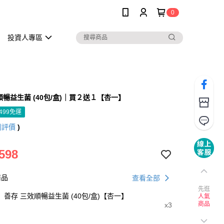
0
投資人專區
順暢益生菌 (40包/盒)｜買２送１【杏一】
499免運
則評價
)
598
商品
查看全部
先逛
善存 三效順暢益生菌 (40包/盒)【杏一】
人氣
商品
x3