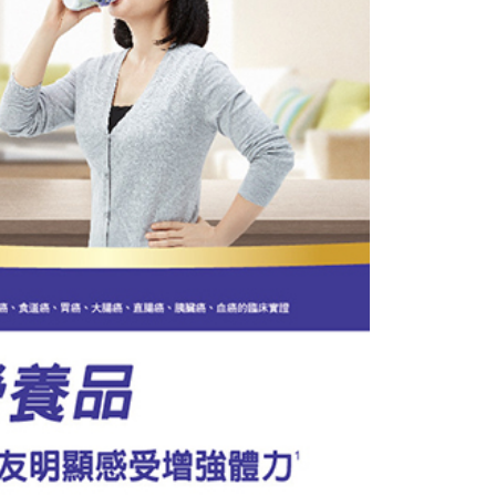
係由「台灣大哥大股份有限公司」（以下簡稱本公司）所提供，讓
：結帳手續完成當下不需立刻繳費，但若您需要取消訂單，請聯
易時，得透過本服務購買商品或服務，並由商店將買賣／分期付
的店家。未經商家同意取消之訂單仍視為有效，需透過AFTEE
金債權讓與本公司後，依約使用本公司帳單繳交帳款。
繳納相關費用。
意付款使用「大哥付你分期」之契約關係目的，商店將以您的個人
否成功請以「AFTEE先享後付 」之結帳頁面顯示為準，若有關於
含姓名、電話或地址）提供予台灣大哥大進項蒐集、處理及利
功／繳費後需取消欲退款等相關疑問，請聯繫「AFTEE先享後
公司與您本人進行分期帳單所需資料之確認、核對及更正。
援中心」
https://netprotections.freshdesk.com/support/home
戶服務條款，請詳閱以下連結：
https://oppay.tw/userRule
項】
恩沛科技股份有限公司提供之「AFTEE先享後付」服務完成之
依本服務之必要範圍內提供個人資料，並將交易相關給付款項請
讓予恩沛科技股份有限公司。
個人資料處理事宜，請瀏覽以下網址：
ee.tw/terms/#terms3
年的使用者請事先徵得法定代理人或監護人之同意方可使用
E先享後付」，若未經同意申辦者引起之損失，本公司不負相關責
AFTEE先享後付」時，將依據個別帳號之用戶狀況，依本公司
核予不同之上限額度；若仍有額度不足之情形，本公司將視審查
用戶進行身份認證。
一人註冊多個帳號或使用他人資訊註冊。若發現惡意使用之情
科技股份有限公司將有權停止該用戶之使用額度並採取法律行