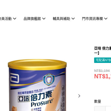
會員活動
品牌旗艦館
輔具與補助
門市資訊專欄
亞培 倍力素
一】
宅配滿NT$
NT$1,194
NT$1,
數量