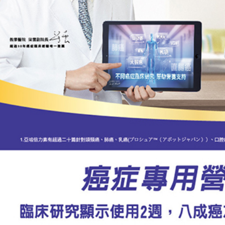
1.本服務
※ 請注意
用戶於交
絡購買商品
款買賣價
先享後付
2.基於同
※ 交易是
資料（包
是否繳費成
用，由本
付客戶支
3.完整用
【注意事
１．透過由
交易，需
求債權轉
２．關於
https://aft
３．未成
「AFTE
任。
４．使用「
即時審查
結果請求
５．嚴禁
形，恩沛
動。