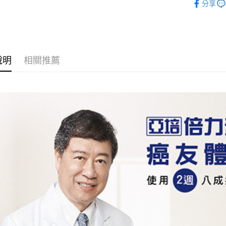
分享
匯豐（
悠遊付
元大商
聯邦商
玉山商
元大商
Google Pa
台新國
玉山商
台灣樂
台新國
全盈+PAY
台灣樂
說明
相關推薦
大哥付你
相關說明
【大哥付
AFTEE先
1.本服務
2.付款方
相關說明
流程，驗
【關於「A
ATM付款
完成交易
AFTEE
3.實際核
便利好安
4.訂單成
１．簡單
消。如遇
２．便利
運送方式
無法說明
３．安心
【繳款方
大榮宅配
1.分期款
【「AFT
醒簡訊。
每筆NT$8
１．於結帳
2.透過簡
付」結帳
帳／街口支
２．訂單
３．收到繳
【注意事
／ATM／