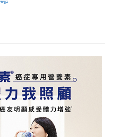
台灣）商業銀行
華泰商業銀行
客服
業銀行
永豐商業銀行
業銀行
遠東國際商業銀行
業銀行
星展（台灣）商業銀行
業銀行
永豐商業銀行
y
際商業銀行
中國信託商業銀行
業銀行
星展（台灣）商業銀行
天信用卡公司
際商業銀行
中國信託商業銀行
天信用卡公司
分期
你分期使用說明】
享後付
由台灣大哥大提供，台灣大哥大用戶可立即使用無須另外申請。
式選擇「大哥付你分期」，訂單成立後會自動跳轉到大哥付的交易
證手機門號後，選擇欲分期的期數、繳款截止日，確認付款後即
FTEE先享後付」】
。
先享後付是「在收到商品之後才付款」的支付方式。 讓您購物簡單
准額度、可分期數及費用金額請依後續交易確認頁面所載為準。
心！
立30分鐘內，如未前往確認交易或遇審核未通過，訂單將自動取
：不需註冊會員、不需綁卡、不需儲值。
「轉專審核」未通過狀況，表示未達大哥付你分期系統評分，恕
：只要手機號碼，簡訊認證，即可結帳。
評估內容。
：先確認商品／服務後，再付款。
式說明】
項不併入電信帳單，「大哥付你分期」於每月結算日後寄送繳費提
EE先享後付」結帳流程】
0，滿NT$999(含以上)免運費
方式選擇「AFTEE先享後付」後，將跳轉至「AFTEE先享後
訊連結打開帳單後，可選擇「超商條碼／台灣大直營門市／銀行轉
頁面，進行簡訊認證並確認金額後，即可完成結帳。
付／iPASS MONEY」等通路繳費。
成立數日內，您將收到繳費通知簡訊。
費通知簡訊後14天內，點擊此簡訊中的連結，可透過四大超商
項】
網路銀行／等多元方式進行付款，方視為交易完成。