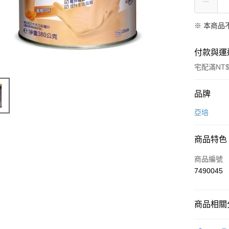
※ 本商品
付款與運
宅配滿NT$
付款方式
品牌
信用卡一
亞培
信用卡分
商品特色
3 期 
商品編號
6 期 
合作金
7490045
華南商
合作金
LINE Pay
上海商
華南商
國泰世
Apple Pay
上海商
商品相關分
臺灣中
國泰世
匯豐（
街口支付
臺灣中
營養補充
聯邦商