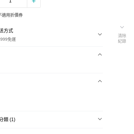
不適用折價券
送方式
清除
999免運
紀錄
次付款
期付款
0 利率 每期
NT$376
21家銀行
0 利率 每期
NT$188
21家銀行
庫商業銀行
第一商業銀行
業銀行
彰化商業銀行
庫商業銀行
第一商業銀行
業儲蓄銀行
台北富邦商業銀行
業銀行
彰化商業銀行
華商業銀行
兆豐國際商業銀行
業儲蓄銀行
台北富邦商業銀行
類 (1)
小企業銀行
台中商業銀行
華商業銀行
兆豐國際商業銀行
台灣）商業銀行
華泰商業銀行
小企業銀行
台中商業銀行
特殊營養品｜重症與術後營養補充適用
業銀行
遠東國際商業銀行