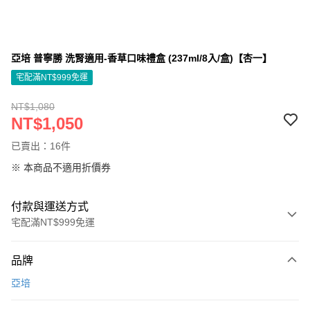
亞培 普寧勝 洗腎適用-香草口味禮盒 (237ml/8入/盒)【杏一】
宅配滿NT$999免運
NT$1,080
NT$1,050
已賣出：16件
※ 本商品不適用折價券
付款與運送方式
宅配滿NT$999免運
付款方式
品牌
信用卡一次付款
亞培
信用卡分期付款