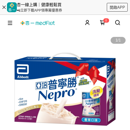
杏一線上購｜健康輕鬆買
開啟APP
📲立即下載APP領專屬優惠券
0
1
/
1