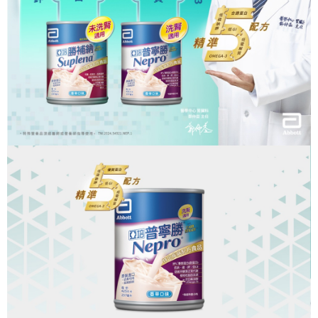
4.訂單成立30分鐘內，如未前往確認交易或遇審核未通過，訂單將自動取
１．簡單：不需註冊會員、不需綁卡、不需儲值。
運送方式
消。如遇「轉專審核」未通過狀況，表示未達大哥付你分期系統評分，恕無
２．便利：只要手機號碼，簡訊認證，即可結帳。
法說明評估內容。
３．安心：先確認商品／服務後，再付款。
大榮宅配
【繳款方式說明】
1.分期款項不併入電信帳單，「大哥付你分期」於每月結算日後寄送繳費提
每筆NT$80，滿NT$999(含以上)免運費
【「AFTEE先享後付」結帳流程】
醒簡訊。
１．於結帳方式選擇「AFTEE先享後付」後，將跳轉至「AFTEE先享後付」
2.透過簡訊連結打開帳單後，可選擇「超商條碼／台灣大直營門市／銀行轉
結帳頁面，進行簡訊認證並確認金額後，即可完成結帳。
帳／街口支付／iPASS MONEY」等通路繳費。
２．訂單成立數日內，您將收到繳費通知簡訊。
３．收到繳費通知簡訊後14天內，點擊此簡訊中的連結，可透過四大超商／
【注意事項】
ATM／網路銀行／等多元方式進行付款，方視為交易完成。
1.本服務係由「台灣大哥大股份有限公司」（以下簡稱本公司）所提供，讓
※ 請注意：結帳手續完成當下不需立刻繳費，但若您需要取消訂單，請聯絡
用戶於交易時，得透過本服務購買商品或服務，並由商店將買賣／分期付款
購買商品的店家。未經商家同意取消之訂單仍視為有效，需透過AFTEE先享
買賣價金債權讓與本公司後，依約使用本公司帳單繳交帳款。
後付繳納相關費用。
2.基於同意付款使用「大哥付你分期」之契約關係目的，商店將以您的個人
※ 交易是否成功請以「AFTEE先享後付 」之結帳頁面顯示為準，若有關於
資料（包含姓名、電話或地址）提供予台灣大哥大進項蒐集、處理及利用，
是否繳費成功／繳費後需取消欲退款等相關疑問，請聯繫「AFTEE先享後付
由本公司與您本人進行分期帳單所需資料之確認、核對及更正。
客戶支援中心」
https://netprotections.freshdesk.com/support/home
3.完整用戶服務條款，請詳閱以下連結：
https://oppay.tw/userRule
【注意事項】
１．透過由恩沛科技股份有限公司提供之「AFTEE先享後付」服務完成之交
易，需依本服務之必要範圍內提供個人資料，並將交易相關給付款項請求債
權轉讓予恩沛科技股份有限公司。
２．關於個人資料處理事宜，請瀏覽以下網址：
https://aftee.tw/terms/#terms3
３．未成年的使用者請事先徵得法定代理人或監護人之同意方可使用
「AFTEE先享後付」，若未經同意申辦者引起之損失，本公司不負相關責