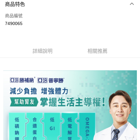
3 期 0 利率 每期
NT$350
21家銀行
商品特色
6 期 0 利率 每期
NT$175
21家銀行
合作金庫商業銀行
第一商業銀行
商品編號
華南商業銀行
彰化商業銀行
合作金庫商業銀行
第一商業銀行
7490065
LINE Pay
上海商業儲蓄銀行
台北富邦商業銀行
華南商業銀行
彰化商業銀行
國泰世華商業銀行
兆豐國際商業銀行
Apple Pay
上海商業儲蓄銀行
台北富邦商業銀行
臺灣中小企業銀行
台中商業銀行
國泰世華商業銀行
兆豐國際商業銀行
匯豐（台灣）商業銀行
華泰商業銀行
街口支付
臺灣中小企業銀行
台中商業銀行
詳細說明
相關推薦
聯邦商業銀行
遠東國際商業銀行
匯豐（台灣）商業銀行
華泰商業銀行
悠遊付
元大商業銀行
永豐商業銀行
聯邦商業銀行
遠東國際商業銀行
玉山商業銀行
星展（台灣）商業銀行
元大商業銀行
永豐商業銀行
Google Pay
台新國際商業銀行
中國信託商業銀行
玉山商業銀行
星展（台灣）商業銀行
台灣樂天信用卡公司
台新國際商業銀行
中國信託商業銀行
全盈+PAY
台灣樂天信用卡公司
大哥付你分期
相關說明
【大哥付你分期使用說明】
AFTEE先享後付
1.本服務由台灣大哥大提供，台灣大哥大用戶可立即使用無須另外申請。
2.付款方式選擇「大哥付你分期」，訂單成立後會自動跳轉到大哥付的交易
相關說明
流程，驗證手機門號後，選擇欲分期的期數、繳款截止日，確認付款後即完
【關於「AFTEE先享後付」】
成交易。
ATM付款
AFTEE先享後付是「在收到商品之後才付款」的支付方式。 讓您購物簡單
3.實際核准額度、可分期數及費用金額請依後續交易確認頁面所載為準。
便利好安心！