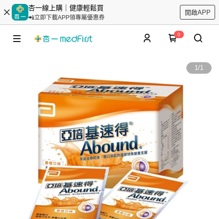
杏一線上購｜健康輕鬆買
開啟APP
📲立即下載APP領專屬優惠券
0
1
/
1