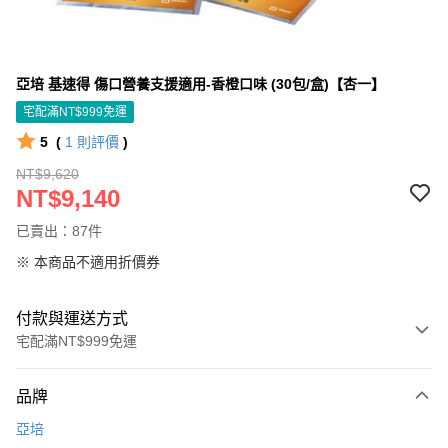
亞培 基速得 傷口營養支援適用-香橙口味 (30包/盒)【杏一】
宅配滿NT$999免運
5
(
1
則評價
)
NT$9,620
NT$9,140
已賣出：87件
※ 本商品不適用折價券
付款與運送方式
宅配滿NT$999免運
付款方式
品牌
信用卡一次付款
亞培
信用卡分期付款