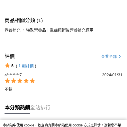
3.實際核准額度、可分期數及費用金額請依後續交易確認頁面所載為準。
便利好安心！
4.訂單成立30分鐘內，如未前往確認交易或遇審核未通過，訂單將自動取
１．簡單：不需註冊會員、不需綁卡、不需儲值。
運送方式
消。如遇「轉專審核」未通過狀況，表示未達大哥付你分期系統評分，恕無
２．便利：只要手機號碼，簡訊認證，即可結帳。
法說明評估內容。
商品相關分類 (1)
３．安心：先確認商品／服務後，再付款。
大榮宅配
【繳款方式說明】
1.分期款項不併入電信帳單，「大哥付你分期」於每月結算日後寄送繳費提
每筆NT$80，滿NT$999(含以上)免運費
營養補充
【「AFTEE先享後付」結帳流程】
特殊營養品｜重症與術後營養補充適用
醒簡訊。
１．於結帳方式選擇「AFTEE先享後付」後，將跳轉至「AFTEE先享後付」
2.透過簡訊連結打開帳單後，可選擇「超商條碼／台灣大直營門市／銀行轉
結帳頁面，進行簡訊認證並確認金額後，即可完成結帳。
帳／街口支付／iPASS MONEY」等通路繳費。
２．訂單成立數日內，您將收到繳費通知簡訊。
３．收到繳費通知簡訊後14天內，點擊此簡訊中的連結，可透過四大超商／
【注意事項】
ATM／網路銀行／等多元方式進行付款，方視為交易完成。
評價
查看全部
1.本服務係由「台灣大哥大股份有限公司」（以下簡稱本公司）所提供，讓
※ 請注意：結帳手續完成當下不需立刻繳費，但若您需要取消訂單，請聯絡
用戶於交易時，得透過本服務購買商品或服務，並由商店將買賣／分期付款
購買商品的店家。未經商家同意取消之訂單仍視為有效，需透過AFTEE先享
5
(
1
則評價
)
買賣價金債權讓與本公司後，依約使用本公司帳單繳交帳款。
後付繳納相關費用。
2.基於同意付款使用「大哥付你分期」之契約關係目的，商店將以您的個人
a*********7
2024/01/31
※ 交易是否成功請以「AFTEE先享後付 」之結帳頁面顯示為準，若有關於
資料（包含姓名、電話或地址）提供予台灣大哥大進項蒐集、處理及利用，
是否繳費成功／繳費後需取消欲退款等相關疑問，請聯繫「AFTEE先享後付
由本公司與您本人進行分期帳單所需資料之確認、核對及更正。
客戶支援中心」
https://netprotections.freshdesk.com/support/home
3.完整用戶服務條款，請詳閱以下連結：
https://oppay.tw/userRule
不錯
【注意事項】
１．透過由恩沛科技股份有限公司提供之「AFTEE先享後付」服務完成之交
易，需依本服務之必要範圍內提供個人資料，並將交易相關給付款項請求債
本分類熱銷
全站排行
權轉讓予恩沛科技股份有限公司。
２．關於個人資料處理事宜，請瀏覽以下網址：
https://aftee.tw/terms/#terms3
本網站中使用 cookie，欲查詢有關本網站使用 cookie 方式之詳情，及若您不希
３．未成年的使用者請事先徵得法定代理人或監護人之同意方可使用