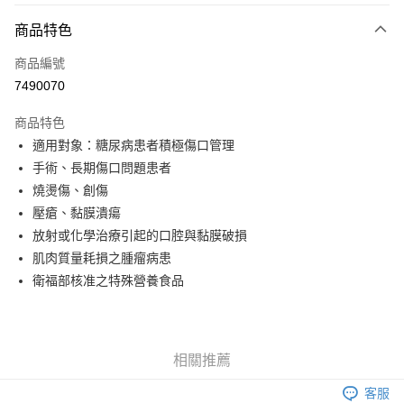
3 期 0 利率 每期
NT$3,046
21家銀行
商品特色
6 期 0 利率 每期
NT$1,523
21家銀行
合作金庫商業銀行
第一商業銀行
商品編號
華南商業銀行
彰化商業銀行
合作金庫商業銀行
第一商業銀行
7490070
LINE Pay
上海商業儲蓄銀行
台北富邦商業銀行
華南商業銀行
彰化商業銀行
國泰世華商業銀行
兆豐國際商業銀行
Apple Pay
上海商業儲蓄銀行
台北富邦商業銀行
商品特色
臺灣中小企業銀行
台中商業銀行
國泰世華商業銀行
兆豐國際商業銀行
適用對象：糖尿病患者積極傷口管理
匯豐（台灣）商業銀行
華泰商業銀行
街口支付
臺灣中小企業銀行
台中商業銀行
手術、長期傷口問題患者
聯邦商業銀行
遠東國際商業銀行
匯豐（台灣）商業銀行
華泰商業銀行
悠遊付
元大商業銀行
永豐商業銀行
燒燙傷、創傷
聯邦商業銀行
遠東國際商業銀行
玉山商業銀行
星展（台灣）商業銀行
壓瘡、黏膜潰瘍
元大商業銀行
永豐商業銀行
Google Pay
台新國際商業銀行
中國信託商業銀行
玉山商業銀行
星展（台灣）商業銀行
放射或化學治療引起的口腔與黏膜破損
台灣樂天信用卡公司
台新國際商業銀行
中國信託商業銀行
全盈+PAY
肌肉質量耗損之腫瘤病患
台灣樂天信用卡公司
衛福部核准之特殊營養食品
大哥付你分期
相關說明
【大哥付你分期使用說明】
AFTEE先享後付
1.本服務由台灣大哥大提供，台灣大哥大用戶可立即使用無須另外申請。
相關推薦
2.付款方式選擇「大哥付你分期」，訂單成立後會自動跳轉到大哥付的交易
相關說明
流程，驗證手機門號後，選擇欲分期的期數、繳款截止日，確認付款後即完
【關於「AFTEE先享後付」】
客服
成交易。
ATM付款
AFTEE先享後付是「在收到商品之後才付款」的支付方式。 讓您購物簡單