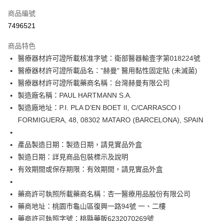
信用卡一次付款
商品編號
信用卡分期付款
7496521
3 期 0 利率 每期
NT$24
21家銀行
商品特色
6 期 0 利率 每期
NT$12
21家銀行
合作金庫商業銀行
第一商業銀行
醫療器材許可證所載核准字號：衛部醫器輸壹字第018224號
華南商業銀行
彰化商業銀行
合作金庫商業銀行
第一商業銀行
LINE Pay
醫療器材許可證所載品名："赫曼" 醫用黏性固定貼 (未滅菌)
上海商業儲蓄銀行
台北富邦商業銀行
華南商業銀行
彰化商業銀行
國泰世華商業銀行
兆豐國際商業銀行
醫療器材許可證所載藥商名稱：台灣赫曼有限公司
Apple Pay
上海商業儲蓄銀行
台北富邦商業銀行
臺灣中小企業銀行
台中商業銀行
製造廠名稱：PAUL HARTMANN S.A.
國泰世華商業銀行
兆豐國際商業銀行
匯豐（台灣）商業銀行
華泰商業銀行
街口支付
臺灣中小企業銀行
台中商業銀行
製造廠地址：P.I. PLA D’EN BOET II, C/CARRASCO I
聯邦商業銀行
遠東國際商業銀行
匯豐（台灣）商業銀行
華泰商業銀行
FORMIGUERA, 48, 08302 MATARO (BARCELONA), SPAIN
悠遊付
元大商業銀行
永豐商業銀行
聯邦商業銀行
遠東國際商業銀行
玉山商業銀行
星展（台灣）商業銀行
元大商業銀行
永豐商業銀行
Google Pay
產品製造日期：製造日期，請見實品外盒
台新國際商業銀行
中國信託商業銀行
玉山商業銀行
星展（台灣）商業銀行
台灣樂天信用卡公司
製造日期：詳見商品包裝標示及說明
台新國際商業銀行
中國信託商業銀行
全盈+PAY
有效期間或保存期限：有效期間，請見實品外盒
台灣樂天信用卡公司
大哥付你分期
相關說明
藥商許可執照所載藥商名稱：杏一醫療用品股份有限公司
【大哥付你分期使用說明】
藥商地址：桃園市龜山區復興一路94號 一、二樓
AFTEE先享後付
1.本服務由台灣大哥大提供，台灣大哥大用戶可立即使用無須另外申請。
藥商許可執照字號：桃縣藥販6232070269號
2.付款方式選擇「大哥付你分期」，訂單成立後會自動跳轉到大哥付的交易
相關說明