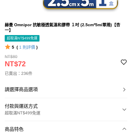
赫曼 Omnipor 抗敏極透氣溫和膠帶 １吋 (2.5cm*5m/單捲)【杏
一】
超取滿NT$499免運
5
(
1
則評價
)
NT$80
NT$72
已賣出：236件
請選擇商品選項
付款與運送方式
超取滿NT$499免運
付款方式
商品特色