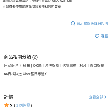
藥商諮詢專線電話：免費付費電話 0800-028-328
※消費者使用前應詳閱醫療器材說明書※
顯示電腦版詳細說明
客服
商品相關分類 (2)
居家保健
紗布 | OK繃｜沖洗棉棒｜透氣膠帶 | 棉片｜傷口棉墊
🏍杏福快送 Uber當日專送⚡️
評價
查看全部
5
(
1
則評價
)