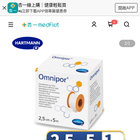
杏一線上購｜健康輕鬆買
開啟APP
📲立即下載APP領專屬優惠券
0
1
/
1