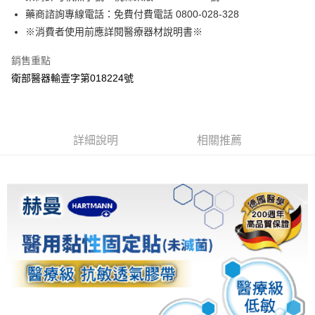
流程，驗證手機門號後，選擇欲分期的期數、繳款截止日，確認付款後即完
藥商諮詢專線電話：免費付費電話 0800-028-328
【關於「AFTEE先享後付」】
成交易。
ATM付款
AFTEE先享後付是「在收到商品之後才付款」的支付方式。 讓您購物簡單
※消費者使用前應詳閱醫療器材說明書※
3.實際核准額度、可分期數及費用金額請依後續交易確認頁面所載為準。
便利好安心！
4.訂單成立30分鐘內，如未前往確認交易或遇審核未通過，訂單將自動取
１．簡單：不需註冊會員、不需綁卡、不需儲值。
運送方式
銷售重點
消。如遇「轉專審核」未通過狀況，表示未達大哥付你分期系統評分，恕無
２．便利：只要手機號碼，簡訊認證，即可結帳。
法說明評估內容。
衛部醫器輸壹字第018224號
３．安心：先確認商品／服務後，再付款。
付款後全家取貨
【繳款方式說明】
1.分期款項不併入電信帳單，「大哥付你分期」於每月結算日後寄送繳費提
每筆NT$65，滿NT$499(含以上)免運費
【「AFTEE先享後付」結帳流程】
醒簡訊。
１．於結帳方式選擇「AFTEE先享後付」後，將跳轉至「AFTEE先享後付」
2.透過簡訊連結打開帳單後，可選擇「超商條碼／台灣大直營門市／銀行轉
付款後萊爾富取貨
結帳頁面，進行簡訊認證並確認金額後，即可完成結帳。
帳／街口支付／iPASS MONEY」等通路繳費。
詳細說明
相關推薦
２．訂單成立數日內，您將收到繳費通知簡訊。
每筆NT$65，滿NT$799(含以上)免運費
３．收到繳費通知簡訊後14天內，點擊此簡訊中的連結，可透過四大超商／
【注意事項】
ATM／網路銀行／等多元方式進行付款，方視為交易完成。
付款後7-11取貨
1.本服務係由「台灣大哥大股份有限公司」（以下簡稱本公司）所提供，讓
※ 請注意：結帳手續完成當下不需立刻繳費，但若您需要取消訂單，請聯絡
用戶於交易時，得透過本服務購買商品或服務，並由商店將買賣／分期付款
每筆NT$65，滿NT$799(含以上)免運費
購買商品的店家。未經商家同意取消之訂單仍視為有效，需透過AFTEE先享
買賣價金債權讓與本公司後，依約使用本公司帳單繳交帳款。
後付繳納相關費用。
2.基於同意付款使用「大哥付你分期」之契約關係目的，商店將以您的個人
大榮宅配
※ 交易是否成功請以「AFTEE先享後付 」之結帳頁面顯示為準，若有關於
資料（包含姓名、電話或地址）提供予台灣大哥大進項蒐集、處理及利用，
是否繳費成功／繳費後需取消欲退款等相關疑問，請聯繫「AFTEE先享後付
每筆NT$80，滿NT$999(含以上)免運費
由本公司與您本人進行分期帳單所需資料之確認、核對及更正。
客戶支援中心」
https://netprotections.freshdesk.com/support/home
3.完整用戶服務條款，請詳閱以下連結：
https://oppay.tw/userRule
🏍杏福快送 Uber當日專送【服務時間10點~15點(例假日除外)】(試
【注意事項】
營運期間,限六都)
１．透過由恩沛科技股份有限公司提供之「AFTEE先享後付」服務完成之交
易，需依本服務之必要範圍內提供個人資料，並將交易相關給付款項請求債
每筆NT$150
權轉讓予恩沛科技股份有限公司。