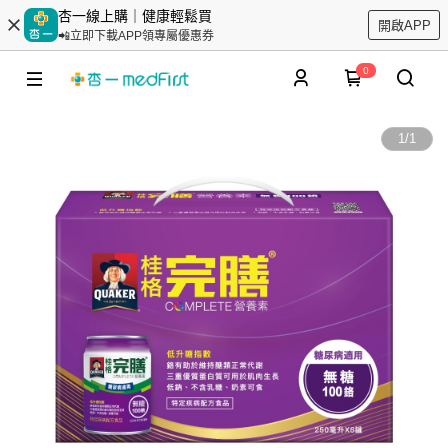
杏一線上購｜健康輕鬆買
開啟APP
📲立即下載APP領專屬優惠券
0
1
/
1