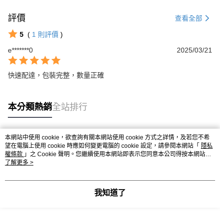
成交易。
ATM付款
AFTEE先享後付是「在收到商品之後才付款」的支付方式。 讓您購物簡單
3.實際核准額度、可分期數及費用金額請依後續交易確認頁面所載為準。
便利好安心！
評價
查看全部
4.訂單成立30分鐘內，如未前往確認交易或遇審核未通過，訂單將自動取
１．簡單：不需註冊會員、不需綁卡、不需儲值。
運送方式
消。如遇「轉專審核」未通過狀況，表示未達大哥付你分期系統評分，恕無
２．便利：只要手機號碼，簡訊認證，即可結帳。
5
(
1
則評價
)
法說明評估內容。
３．安心：先確認商品／服務後，再付款。
大榮宅配
【繳款方式說明】
e*******0
2025/03/21
1.分期款項不併入電信帳單，「大哥付你分期」於每月結算日後寄送繳費提
每筆NT$80，滿NT$999(含以上)免運費
【「AFTEE先享後付」結帳流程】
醒簡訊。
１．於結帳方式選擇「AFTEE先享後付」後，將跳轉至「AFTEE先享後付」
2.透過簡訊連結打開帳單後，可選擇「超商條碼／台灣大直營門市／銀行轉
快速配達，包裝完整，數量正確
結帳頁面，進行簡訊認證並確認金額後，即可完成結帳。
帳／街口支付／iPASS MONEY」等通路繳費。
２．訂單成立數日內，您將收到繳費通知簡訊。
３．收到繳費通知簡訊後14天內，點擊此簡訊中的連結，可透過四大超商／
【注意事項】
ATM／網路銀行／等多元方式進行付款，方視為交易完成。
本分類熱銷
全站排行
1.本服務係由「台灣大哥大股份有限公司」（以下簡稱本公司）所提供，讓
※ 請注意：結帳手續完成當下不需立刻繳費，但若您需要取消訂單，請聯絡
用戶於交易時，得透過本服務購買商品或服務，並由商店將買賣／分期付款
購買商品的店家。未經商家同意取消之訂單仍視為有效，需透過AFTEE先享
買賣價金債權讓與本公司後，依約使用本公司帳單繳交帳款。
後付繳納相關費用。
2.基於同意付款使用「大哥付你分期」之契約關係目的，商店將以您的個人
本網站中使用 cookie，欲查詢有關本網站使用 cookie 方式之詳情，及若您不希
※ 交易是否成功請以「AFTEE先享後付 」之結帳頁面顯示為準，若有關於
熱門標籤
資料（包含姓名、電話或地址）提供予台灣大哥大進項蒐集、處理及利用，
望在電腦上使用 cookie 時應如何變更電腦的 cookie 設定，請參閱本網站「
隱私
是否繳費成功／繳費後需取消欲退款等相關疑問，請聯繫「AFTEE先享後付
由本公司與您本人進行分期帳單所需資料之確認、核對及更正。
權條款
」之 Cookie 聲明。您繼續使用本網站即表示您同意本公司得按本網站使
客戶支援中心」
https://netprotections.freshdesk.com/support/home
用條款之 Cookie 聲明使用 cookie。
了解更多 >
3.完整用戶服務條款，請詳閱以下連結：
https://oppay.tw/userRule
【注意事項】
１．透過由恩沛科技股份有限公司提供之「AFTEE先享後付」服務完成之交
我知道了
易，需依本服務之必要範圍內提供個人資料，並將交易相關給付款項請求債
權轉讓予恩沛科技股份有限公司。
２．關於個人資料處理事宜，請瀏覽以下網址：
https://aftee.tw/terms/#terms3