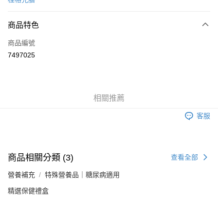
信用卡分期付款
3 期 0 利率 每期
NT$221
21家銀行
商品特色
6 期 0 利率 每期
NT$110
21家銀行
合作金庫商業銀行
第一商業銀行
商品編號
華南商業銀行
彰化商業銀行
合作金庫商業銀行
第一商業銀行
7497025
LINE Pay
上海商業儲蓄銀行
台北富邦商業銀行
華南商業銀行
彰化商業銀行
國泰世華商業銀行
兆豐國際商業銀行
Apple Pay
上海商業儲蓄銀行
台北富邦商業銀行
臺灣中小企業銀行
台中商業銀行
國泰世華商業銀行
兆豐國際商業銀行
匯豐（台灣）商業銀行
華泰商業銀行
街口支付
臺灣中小企業銀行
台中商業銀行
相關推薦
聯邦商業銀行
遠東國際商業銀行
匯豐（台灣）商業銀行
華泰商業銀行
悠遊付
元大商業銀行
永豐商業銀行
聯邦商業銀行
遠東國際商業銀行
客服
玉山商業銀行
星展（台灣）商業銀行
元大商業銀行
永豐商業銀行
Google Pay
台新國際商業銀行
中國信託商業銀行
玉山商業銀行
星展（台灣）商業銀行
台灣樂天信用卡公司
台新國際商業銀行
中國信託商業銀行
全盈+PAY
台灣樂天信用卡公司
商品相關分類 (3)
查看全部
大哥付你分期
營養補充
特殊營養品｜糖尿病適用
相關說明
【大哥付你分期使用說明】
精選保健禮盒
AFTEE先享後付
1.本服務由台灣大哥大提供，台灣大哥大用戶可立即使用無須另外申請。
2.付款方式選擇「大哥付你分期」，訂單成立後會自動跳轉到大哥付的交易
相關說明
流程，驗證手機門號後，選擇欲分期的期數、繳款截止日，確認付款後即完
【關於「AFTEE先享後付」】