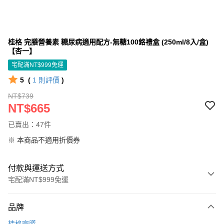
桂格 完膳營養素 糖尿病適用配方-無糖100鉻禮盒 (250ml/8入/盒)
【杏一】
宅配滿NT$999免運
5
(
1
則評價
)
NT$739
NT$665
已賣出：47件
※ 本商品不適用折價券
付款與運送方式
宅配滿NT$999免運
付款方式
品牌
信用卡一次付款
桂格完膳