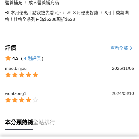
營養補充
成人營養補充品
📢 本月優惠｜點我搶先看 👉
🎉 ８月優惠好康
8月｜爸氣滿
格！桂格全系列►滿$5288現折$528
評價
查看全部
4.3
(
4
則評價
)
mao.binjou
2025/11/06
wentzeng1
2024/08/10
本分類熱銷
全站排行