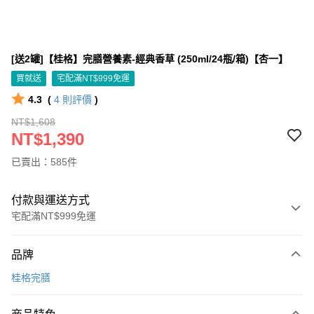
[送2罐]【桂格】完膳營養素-經典香草 (250ml/24瓶/箱)【杏一】
買就送
宅配滿NT$999免運
4.3
(
4
則評價
)
NT$1,608
NT$1,390
已賣出：585件
付款與運送方式
宅配滿NT$999免運
付款方式
品牌
信用卡一次付款
桂格完膳
信用卡分期付款
3 期 0 利率 每期
NT$463
21家銀行