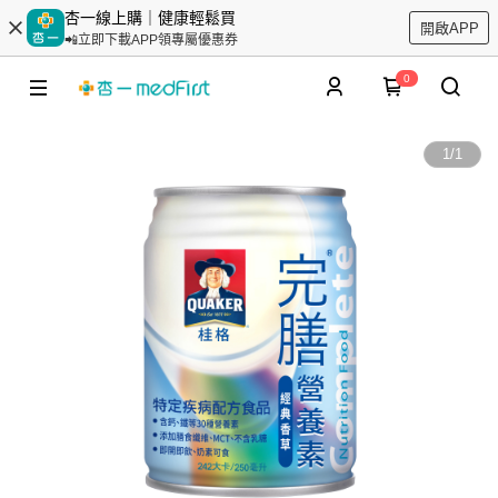
杏一線上購｜健康輕鬆買
開啟APP
📲立即下載APP領專屬優惠券
0
1
/
1