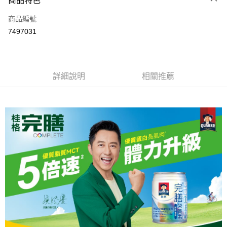
商品特色
6 期 0 利率 每期
NT$231
21家銀行
合作金庫商業銀行
第一商業銀行
商品編號
華南商業銀行
彰化商業銀行
合作金庫商業銀行
第一商業銀行
7497031
LINE Pay
上海商業儲蓄銀行
台北富邦商業銀行
華南商業銀行
彰化商業銀行
國泰世華商業銀行
兆豐國際商業銀行
Apple Pay
上海商業儲蓄銀行
台北富邦商業銀行
臺灣中小企業銀行
台中商業銀行
國泰世華商業銀行
兆豐國際商業銀行
匯豐（台灣）商業銀行
華泰商業銀行
街口支付
臺灣中小企業銀行
台中商業銀行
詳細說明
相關推薦
聯邦商業銀行
遠東國際商業銀行
匯豐（台灣）商業銀行
華泰商業銀行
悠遊付
元大商業銀行
永豐商業銀行
聯邦商業銀行
遠東國際商業銀行
玉山商業銀行
星展（台灣）商業銀行
元大商業銀行
永豐商業銀行
Google Pay
台新國際商業銀行
中國信託商業銀行
玉山商業銀行
星展（台灣）商業銀行
台灣樂天信用卡公司
台新國際商業銀行
中國信託商業銀行
全盈+PAY
台灣樂天信用卡公司
大哥付你分期
相關說明
【大哥付你分期使用說明】
AFTEE先享後付
1.本服務由台灣大哥大提供，台灣大哥大用戶可立即使用無須另外申請。
2.付款方式選擇「大哥付你分期」，訂單成立後會自動跳轉到大哥付的交易
相關說明
流程，驗證手機門號後，選擇欲分期的期數、繳款截止日，確認付款後即完
【關於「AFTEE先享後付」】
成交易。
ATM付款
AFTEE先享後付是「在收到商品之後才付款」的支付方式。 讓您購物簡單
3.實際核准額度、可分期數及費用金額請依後續交易確認頁面所載為準。
便利好安心！
4.訂單成立30分鐘內，如未前往確認交易或遇審核未通過，訂單將自動取