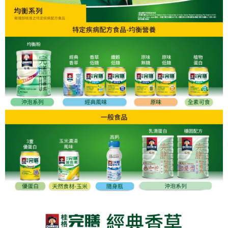
１．簡單：不需註冊會員、不需綁卡、不需儲值。
運送方式
消。如遇「轉專審核」未通過狀況，表示未達大哥付你分期系統評分，恕無
２．便利：只要手機號碼，簡訊認證，即可結帳。
法說明評估內容。
３．安心：先確認商品／服務後，再付款。
大榮宅配
【繳款方式說明】
1.分期款項不併入電信帳單，「大哥付你分期」於每月結算日後寄送繳費提
每筆NT$80，滿NT$999(含以上)免運費
【「AFTEE先享後付」結帳流程】
醒簡訊。
１．於結帳方式選擇「AFTEE先享後付」後，將跳轉至「AFTEE先享後付」
2.透過簡訊連結打開帳單後，可選擇「超商條碼／台灣大直營門市／銀行轉
結帳頁面，進行簡訊認證並確認金額後，即可完成結帳。
帳／街口支付／iPASS MONEY」等通路繳費。
２．訂單成立數日內，您將收到繳費通知簡訊。
３．收到繳費通知簡訊後14天內，點擊此簡訊中的連結，可透過四大超商／
【注意事項】
ATM／網路銀行／等多元方式進行付款，方視為交易完成。
1.本服務係由「台灣大哥大股份有限公司」（以下簡稱本公司）所提供，讓
※ 請注意：結帳手續完成當下不需立刻繳費，但若您需要取消訂單，請聯絡
用戶於交易時，得透過本服務購買商品或服務，並由商店將買賣／分期付款
購買商品的店家。未經商家同意取消之訂單仍視為有效，需透過AFTEE先享
買賣價金債權讓與本公司後，依約使用本公司帳單繳交帳款。
後付繳納相關費用。
2.基於同意付款使用「大哥付你分期」之契約關係目的，商店將以您的個人
※ 交易是否成功請以「AFTEE先享後付 」之結帳頁面顯示為準，若有關於
資料（包含姓名、電話或地址）提供予台灣大哥大進項蒐集、處理及利用，
是否繳費成功／繳費後需取消欲退款等相關疑問，請聯繫「AFTEE先享後付
由本公司與您本人進行分期帳單所需資料之確認、核對及更正。
客戶支援中心」
https://netprotections.freshdesk.com/support/home
3.完整用戶服務條款，請詳閱以下連結：
https://oppay.tw/userRule
【注意事項】
１．透過由恩沛科技股份有限公司提供之「AFTEE先享後付」服務完成之交
易，需依本服務之必要範圍內提供個人資料，並將交易相關給付款項請求債
權轉讓予恩沛科技股份有限公司。
２．關於個人資料處理事宜，請瀏覽以下網址：
https://aftee.tw/terms/#terms3
３．未成年的使用者請事先徵得法定代理人或監護人之同意方可使用
「AFTEE先享後付」，若未經同意申辦者引起之損失，本公司不負相關責