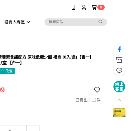
0
投資人專區
營養素含纖配方 原味低糖少甜 禮盒 (8入/盒)【杏一】
8入/盒)【杏一】
999免運
99
已賣出：12件