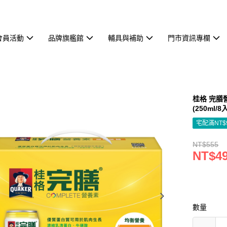
會員活動
品牌旗艦館
輔具與補助
門市資訊專欄
桂格 完膳
(250ml/
宅配滿NT$
NT$555
NT$4
數量