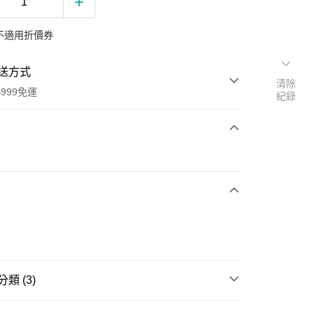
不適用折價券
送方式
清除
999免運
紀錄
次付款
期付款
0 利率 每期
NT$166
21家銀行
0 利率 每期
NT$83
21家銀行
庫商業銀行
第一商業銀行
業銀行
彰化商業銀行
庫商業銀行
第一商業銀行
業儲蓄銀行
台北富邦商業銀行
業銀行
彰化商業銀行
華商業銀行
兆豐國際商業銀行
業儲蓄銀行
台北富邦商業銀行
類 (3)
小企業銀行
台中商業銀行
華商業銀行
兆豐國際商業銀行
台灣）商業銀行
華泰商業銀行
小企業銀行
台中商業銀行
成人營養補充品
業銀行
遠東國際商業銀行