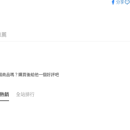
分享
匯豐（
悠遊付
元大商
精選保健
聯邦商
玉山商
元大商
Google Pa
📢 本月優
台新國
玉山商
格！桂格全
台灣樂
台新國
全盈+PAY
台灣樂
推薦
大哥付你
相關說明
【大哥付
AFTEE先
1.本服務
2.付款方
相關說明
流程，驗
【關於「A
ATM付款
完成交易
AFTEE
個商品嗎？購買後給他一個好評吧
3.實際核
便利好安
4.訂單成
１．簡單
消。如遇
２．便利
運送方式
無法說明
３．安心
熱銷
全站排行
【繳款方
大榮宅配
1.分期款
【「AFT
醒簡訊。
每筆NT$8
１．於結帳
2.透過簡
付」結帳
帳／街口支
２．訂單
３．收到繳
【注意事
／ATM／