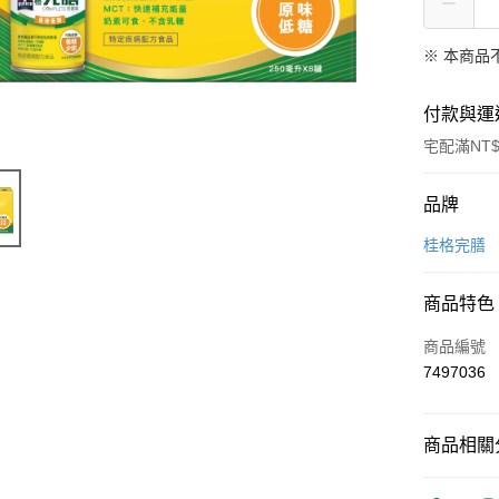
※ 本商品
付款與運
宅配滿NT$
付款方式
品牌
信用卡一
桂格完膳
信用卡分
商品特色
3 期 
商品編號
6 期 
合作金
7497036
華南商
合作金
LINE Pay
上海商
華南商
國泰世
Apple Pay
上海商
商品相關分
臺灣中
國泰世
匯豐（
街口支付
臺灣中
營養補充
聯邦商