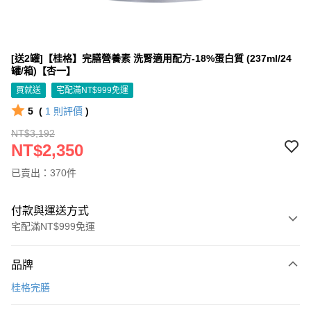
[送2罐]【桂格】完膳營養素 洗腎適用配方-18%蛋白質 (237ml/24
罐/箱)【杏一】
買就送
宅配滿NT$999免運
5
(
1
則評價
)
NT$3,192
NT$2,350
已賣出：370件
付款與運送方式
宅配滿NT$999免運
付款方式
品牌
信用卡一次付款
桂格完膳
信用卡分期付款