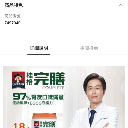
3 期 0 利率 每期
NT$783
21家銀行
商品特色
6 期 0 利率 每期
NT$391
21家銀行
合作金庫商業銀行
第一商業銀行
商品編號
華南商業銀行
彰化商業銀行
合作金庫商業銀行
第一商業銀行
7497040
LINE Pay
上海商業儲蓄銀行
台北富邦商業銀行
華南商業銀行
彰化商業銀行
國泰世華商業銀行
兆豐國際商業銀行
Apple Pay
上海商業儲蓄銀行
台北富邦商業銀行
臺灣中小企業銀行
台中商業銀行
國泰世華商業銀行
兆豐國際商業銀行
匯豐（台灣）商業銀行
華泰商業銀行
街口支付
臺灣中小企業銀行
台中商業銀行
詳細說明
相關推薦
聯邦商業銀行
遠東國際商業銀行
匯豐（台灣）商業銀行
華泰商業銀行
悠遊付
元大商業銀行
永豐商業銀行
聯邦商業銀行
遠東國際商業銀行
玉山商業銀行
星展（台灣）商業銀行
元大商業銀行
永豐商業銀行
Google Pay
台新國際商業銀行
中國信託商業銀行
玉山商業銀行
星展（台灣）商業銀行
台灣樂天信用卡公司
台新國際商業銀行
中國信託商業銀行
全盈+PAY
台灣樂天信用卡公司
大哥付你分期
相關說明
【大哥付你分期使用說明】
AFTEE先享後付
1.本服務由台灣大哥大提供，台灣大哥大用戶可立即使用無須另外申請。
2.付款方式選擇「大哥付你分期」，訂單成立後會自動跳轉到大哥付的交易
相關說明
流程，驗證手機門號後，選擇欲分期的期數、繳款截止日，確認付款後即完
【關於「AFTEE先享後付」】
成交易。
ATM付款
AFTEE先享後付是「在收到商品之後才付款」的支付方式。 讓您購物簡單
3.實際核准額度、可分期數及費用金額請依後續交易確認頁面所載為準。