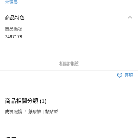
來復易
信用卡分期付款
3 期 0 利率 每期
NT$516
21家銀行
商品特色
6 期 0 利率 每期
NT$258
21家銀行
合作金庫商業銀行
第一商業銀行
商品編號
華南商業銀行
彰化商業銀行
合作金庫商業銀行
第一商業銀行
7497178
LINE Pay
上海商業儲蓄銀行
台北富邦商業銀行
華南商業銀行
彰化商業銀行
國泰世華商業銀行
兆豐國際商業銀行
Apple Pay
上海商業儲蓄銀行
台北富邦商業銀行
臺灣中小企業銀行
台中商業銀行
國泰世華商業銀行
兆豐國際商業銀行
匯豐（台灣）商業銀行
華泰商業銀行
街口支付
臺灣中小企業銀行
台中商業銀行
相關推薦
聯邦商業銀行
遠東國際商業銀行
匯豐（台灣）商業銀行
華泰商業銀行
悠遊付
元大商業銀行
永豐商業銀行
聯邦商業銀行
遠東國際商業銀行
客服
玉山商業銀行
星展（台灣）商業銀行
元大商業銀行
永豐商業銀行
Google Pay
台新國際商業銀行
中國信託商業銀行
玉山商業銀行
星展（台灣）商業銀行
台灣樂天信用卡公司
台新國際商業銀行
中國信託商業銀行
全盈+PAY
台灣樂天信用卡公司
商品相關分類 (1)
大哥付你分期
成褲照護
紙尿褲 | 黏貼型
相關說明
【大哥付你分期使用說明】
AFTEE先享後付
1.本服務由台灣大哥大提供，台灣大哥大用戶可立即使用無須另外申請。
2.付款方式選擇「大哥付你分期」，訂單成立後會自動跳轉到大哥付的交易
相關說明
流程，驗證手機門號後，選擇欲分期的期數、繳款截止日，確認付款後即完