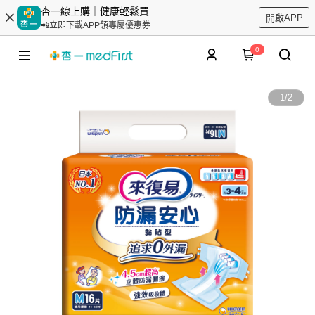
杏一線上購｜健康輕鬆買
開啟APP
📲立即下載APP領專屬優惠券
0
1
/
2