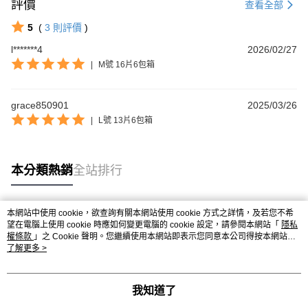
【關於「AFTEE先享後付」】
評價
查看全部
成交易。
ATM付款
AFTEE先享後付是「在收到商品之後才付款」的支付方式。 讓您購物簡單
3.實際核准額度、可分期數及費用金額請依後續交易確認頁面所載為準。
便利好安心！
5
(
3
則評價
)
4.訂單成立30分鐘內，如未前往確認交易或遇審核未通過，訂單將自動取
１．簡單：不需註冊會員、不需綁卡、不需儲值。
運送方式
消。如遇「轉專審核」未通過狀況，表示未達大哥付你分期系統評分，恕無
l*******4
2026/02/27
２．便利：只要手機號碼，簡訊認證，即可結帳。
法說明評估內容。
３．安心：先確認商品／服務後，再付款。
|
M號 16片6包箱
大榮宅配
【繳款方式說明】
1.分期款項不併入電信帳單，「大哥付你分期」於每月結算日後寄送繳費提
每筆NT$80，滿NT$999(含以上)免運費
【「AFTEE先享後付」結帳流程】
醒簡訊。
１．於結帳方式選擇「AFTEE先享後付」後，將跳轉至「AFTEE先享後付」
grace850901
2025/03/26
2.透過簡訊連結打開帳單後，可選擇「超商條碼／台灣大直營門市／銀行轉
結帳頁面，進行簡訊認證並確認金額後，即可完成結帳。
帳／街口支付／iPASS MONEY」等通路繳費。
|
L號 13片6包箱
２．訂單成立數日內，您將收到繳費通知簡訊。
３．收到繳費通知簡訊後14天內，點擊此簡訊中的連結，可透過四大超商／
【注意事項】
ATM／網路銀行／等多元方式進行付款，方視為交易完成。
1.本服務係由「台灣大哥大股份有限公司」（以下簡稱本公司）所提供，讓
※ 請注意：結帳手續完成當下不需立刻繳費，但若您需要取消訂單，請聯絡
本分類熱銷
全站排行
用戶於交易時，得透過本服務購買商品或服務，並由商店將買賣／分期付款
購買商品的店家。未經商家同意取消之訂單仍視為有效，需透過AFTEE先享
買賣價金債權讓與本公司後，依約使用本公司帳單繳交帳款。
後付繳納相關費用。
2.基於同意付款使用「大哥付你分期」之契約關係目的，商店將以您的個人
※ 交易是否成功請以「AFTEE先享後付 」之結帳頁面顯示為準，若有關於
資料（包含姓名、電話或地址）提供予台灣大哥大進項蒐集、處理及利用，
是否繳費成功／繳費後需取消欲退款等相關疑問，請聯繫「AFTEE先享後付
本網站中使用 cookie，欲查詢有關本網站使用 cookie 方式之詳情，及若您不希
由本公司與您本人進行分期帳單所需資料之確認、核對及更正。
熱門標籤
望在電腦上使用 cookie 時應如何變更電腦的 cookie 設定，請參閱本網站「
客戶支援中心」
https://netprotections.freshdesk.com/support/home
隱私
3.完整用戶服務條款，請詳閱以下連結：
https://oppay.tw/userRule
權條款
」之 Cookie 聲明。您繼續使用本網站即表示您同意本公司得按本網站使
用條款之 Cookie 聲明使用 cookie。
了解更多 >
【注意事項】
１．透過由恩沛科技股份有限公司提供之「AFTEE先享後付」服務完成之交
易，需依本服務之必要範圍內提供個人資料，並將交易相關給付款項請求債
權轉讓予恩沛科技股份有限公司。
我知道了
２．關於個人資料處理事宜，請瀏覽以下網址：