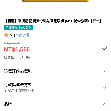
【箱購】來復易 防漏安心黏貼型紙尿褲 (M~L號/6包/箱)【杏一】
宅配滿NT$999免運
5
(
3
則評價
)
NT$2,094
NT$1,550
已賣出：1,849件
請選擇商品選項
付款與運送方式
宅配滿NT$999免運
付款方式
品牌
信用卡一次付款