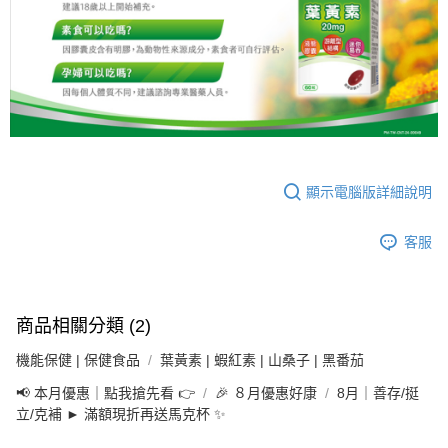
顯示電腦版詳細說明
客服
商品相關分類 (2)
機能保健 | 保健食品
葉黃素 | 蝦紅素 | 山桑子 | 黑番茄
📢 本月優惠｜點我搶先看 👉
🎉 ８月優惠好康
8月｜善存/挺
立/克補 ► 滿額現折再送馬克杯 ✨