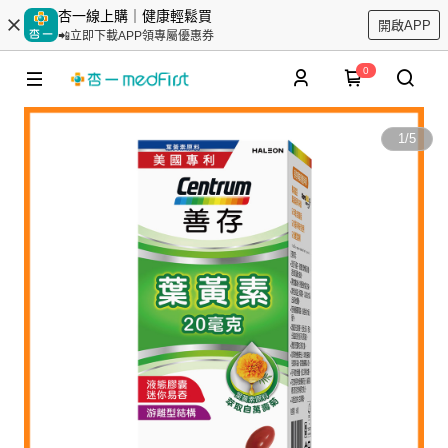
杏一線上購｜健康輕鬆買
開啟APP
📲立即下載APP領專屬優惠券
0
1
/
5