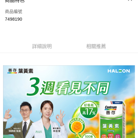
商品特色
6 期 0 利率 每期
NT$119
21家銀行
合作金庫商業銀行
第一商業銀行
商品編號
華南商業銀行
彰化商業銀行
合作金庫商業銀行
第一商業銀行
7498190
LINE Pay
上海商業儲蓄銀行
台北富邦商業銀行
華南商業銀行
彰化商業銀行
國泰世華商業銀行
兆豐國際商業銀行
Apple Pay
上海商業儲蓄銀行
台北富邦商業銀行
臺灣中小企業銀行
台中商業銀行
國泰世華商業銀行
兆豐國際商業銀行
匯豐（台灣）商業銀行
華泰商業銀行
街口支付
臺灣中小企業銀行
台中商業銀行
詳細說明
相關推薦
聯邦商業銀行
遠東國際商業銀行
匯豐（台灣）商業銀行
華泰商業銀行
悠遊付
元大商業銀行
永豐商業銀行
聯邦商業銀行
遠東國際商業銀行
玉山商業銀行
星展（台灣）商業銀行
元大商業銀行
永豐商業銀行
Google Pay
台新國際商業銀行
中國信託商業銀行
玉山商業銀行
星展（台灣）商業銀行
台灣樂天信用卡公司
台新國際商業銀行
中國信託商業銀行
全盈+PAY
台灣樂天信用卡公司
大哥付你分期
相關說明
【大哥付你分期使用說明】
AFTEE先享後付
1.本服務由台灣大哥大提供，台灣大哥大用戶可立即使用無須另外申請。
2.付款方式選擇「大哥付你分期」，訂單成立後會自動跳轉到大哥付的交易
相關說明
流程，驗證手機門號後，選擇欲分期的期數、繳款截止日，確認付款後即完
【關於「AFTEE先享後付」】
成交易。
ATM付款
AFTEE先享後付是「在收到商品之後才付款」的支付方式。 讓您購物簡單
3.實際核准額度、可分期數及費用金額請依後續交易確認頁面所載為準。
便利好安心！
4.訂單成立30分鐘內，如未前往確認交易或遇審核未通過，訂單將自動取