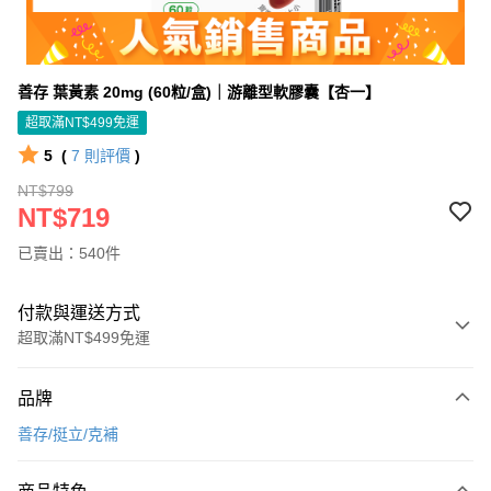
善存 葉黃素 20mg (60粒/盒)｜游離型軟膠囊【杏一】
超取滿NT$499免運
5
(
7
則評價
)
NT$799
NT$719
已賣出：540件
付款與運送方式
超取滿NT$499免運
付款方式
品牌
信用卡一次付款
善存/挺立/克補
信用卡分期付款
3 期 0 利率 每期
NT$239
21家銀行