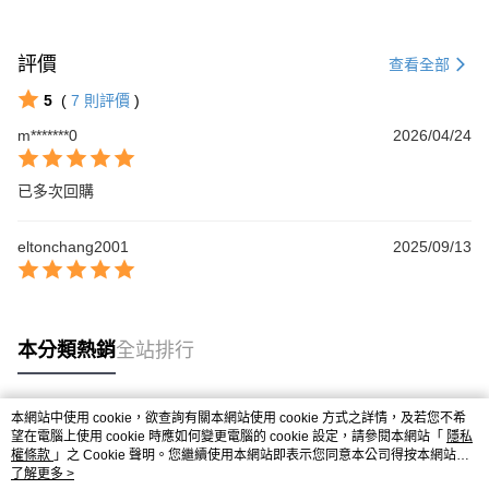
評價
查看全部
5
(
7
則評價
)
m*******0
2026/04/24
已多次回購
eltonchang2001
2025/09/13
本分類熱銷
全站排行
本網站中使用 cookie，欲查詢有關本網站使用 cookie 方式之詳情，及若您不希
熱門標籤
望在電腦上使用 cookie 時應如何變更電腦的 cookie 設定，請參閱本網站「
隱私
權條款
」之 Cookie 聲明。您繼續使用本網站即表示您同意本公司得按本網站使
用條款之 Cookie 聲明使用 cookie。
了解更多 >