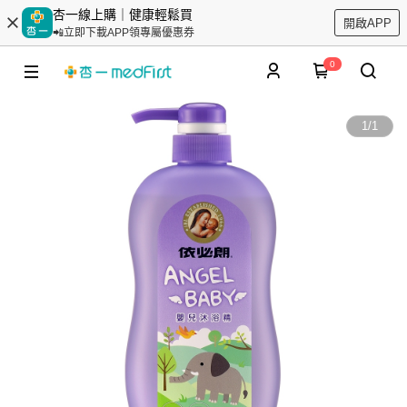
杏一線上購｜健康輕鬆買
開啟APP
📲立即下載APP領專屬優惠券
0
1
/
1