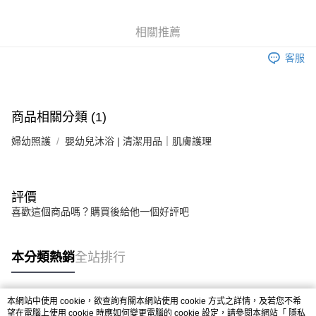
6 期 0 利率 每期
NT$22
21家銀行
合作金庫商業銀行
第一商業銀行
華南商業銀行
彰化商業銀行
合作金庫商業銀行
第一商業銀行
LINE Pay
相關推薦
上海商業儲蓄銀行
台北富邦商業銀行
華南商業銀行
彰化商業銀行
國泰世華商業銀行
兆豐國際商業銀行
Apple Pay
上海商業儲蓄銀行
台北富邦商業銀行
客服
臺灣中小企業銀行
台中商業銀行
國泰世華商業銀行
兆豐國際商業銀行
匯豐（台灣）商業銀行
華泰商業銀行
街口支付
臺灣中小企業銀行
台中商業銀行
聯邦商業銀行
遠東國際商業銀行
匯豐（台灣）商業銀行
華泰商業銀行
悠遊付
元大商業銀行
永豐商業銀行
商品相關分類 (1)
聯邦商業銀行
遠東國際商業銀行
玉山商業銀行
星展（台灣）商業銀行
元大商業銀行
永豐商業銀行
Google Pay
台新國際商業銀行
中國信託商業銀行
婦幼照護
嬰幼兒沐浴 | 清潔用品｜肌膚護理
玉山商業銀行
星展（台灣）商業銀行
台灣樂天信用卡公司
台新國際商業銀行
中國信託商業銀行
全盈+PAY
台灣樂天信用卡公司
大哥付你分期
評價
相關說明
喜歡這個商品嗎？購買後給他一個好評吧
【大哥付你分期使用說明】
AFTEE先享後付
1.本服務由台灣大哥大提供，台灣大哥大用戶可立即使用無須另外申請。
2.付款方式選擇「大哥付你分期」，訂單成立後會自動跳轉到大哥付的交易
相關說明
本分類熱銷
全站排行
流程，驗證手機門號後，選擇欲分期的期數、繳款截止日，確認付款後即完
【關於「AFTEE先享後付」】
成交易。
ATM付款
AFTEE先享後付是「在收到商品之後才付款」的支付方式。 讓您購物簡單
3.實際核准額度、可分期數及費用金額請依後續交易確認頁面所載為準。
便利好安心！
4.訂單成立30分鐘內，如未前往確認交易或遇審核未通過，訂單將自動取
本網站中使用 cookie，欲查詢有關本網站使用 cookie 方式之詳情，及若您不希
１．簡單：不需註冊會員、不需綁卡、不需儲值。
運送方式
消。如遇「轉專審核」未通過狀況，表示未達大哥付你分期系統評分，恕無
熱門標籤
望在電腦上使用 cookie 時應如何變更電腦的 cookie 設定，請參閱本網站「
隱私
２．便利：只要手機號碼，簡訊認證，即可結帳。