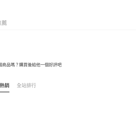
😷 防疫
元大商
Google Pa
台新國
玉山商
台灣樂
台新國
全盈+PAY
台灣樂
推薦
大哥付你
相關說明
【大哥付
AFTEE先
1.本服務
2.付款方
相關說明
流程，驗
【關於「A
ATM付款
完成交易
AFTEE
個商品嗎？購買後給他一個好評吧
3.實際核
便利好安
4.訂單成
１．簡單
消。如遇
２．便利
運送方式
無法說明
３．安心
熱銷
全站排行
【繳款方
付款後全
1.分期款
【「AFT
醒簡訊。
每筆NT$6
１．於結帳
2.透過簡
付」結帳
帳／街口支
付款後萊
２．訂單
３．收到繳
每筆NT$6
【注意事
／ATM／
1.本服務
※ 請注意
付款後7-1
用戶於交
絡購買商品