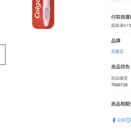
付款與運
超取滿NT$
付款方式
品牌
信用卡一
高露潔
信用卡分
商品特色
3 期 
商品編號
6 期 
合作金
7500718
華南商
合作金
LINE Pay
上海商
華南商
國泰世
Apple Pay
上海商
商品相關分
臺灣中
國泰世
匯豐（
街口支付
臺灣中
生活用品
聯邦商
分享
匯豐（
棒
悠遊付
元大商
聯邦商
玉山商