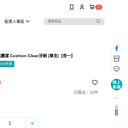
0
投資人專區
 高露潔 Cushion Clean牙刷 (單支)【杏一】
499免運
9
已賣出：10件