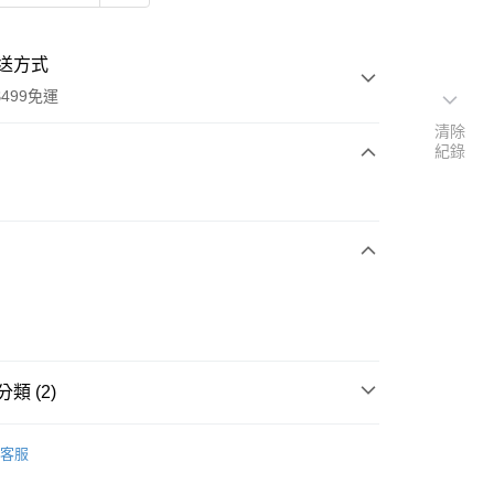
送方式
499免運
清除
紀錄
次付款
期付款
0 利率 每期
NT$26
21家銀行
0 利率 每期
NT$13
21家銀行
庫商業銀行
第一商業銀行
業銀行
彰化商業銀行
庫商業銀行
第一商業銀行
業儲蓄銀行
台北富邦商業銀行
業銀行
彰化商業銀行
華商業銀行
兆豐國際商業銀行
業儲蓄銀行
台北富邦商業銀行
類 (2)
小企業銀行
台中商業銀行
華商業銀行
兆豐國際商業銀行
台灣）商業銀行
華泰商業銀行
小企業銀行
台中商業銀行
成人口腔護理｜漱口水｜牙膏｜牙刷｜棉花棒｜牙線
業銀行
遠東國際商業銀行
台灣）商業銀行
華泰商業銀行
客服
業銀行
永豐商業銀行
業銀行
遠東國際商業銀行
業銀行
星展（台灣）商業銀行