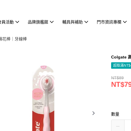
會員活動
品牌旗艦館
輔具與補助
門市資訊專欄
棉花棒｜牙線棒
Colgate
超取滿NT$
NT$89
NT$7
數量