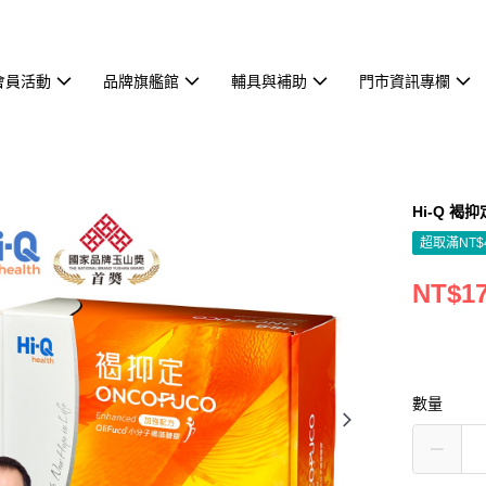
會員活動
品牌旗艦館
輔具與補助
門市資訊專欄
Hi-Q 褐
超取滿NT$
NT$17
數量