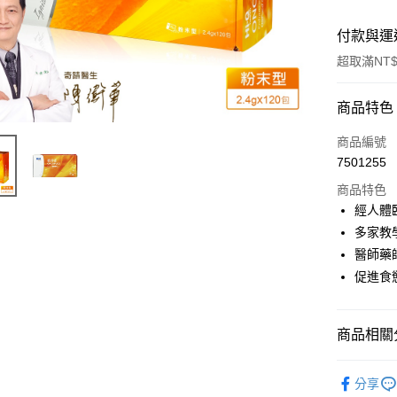
付款與運
超取滿NT$
付款方式
商品特色
信用卡一
商品編號
7501255
信用卡分
商品特色
3 期 
經人體
6 期 
合作金
多家教
華南商
醫師藥
合作金
LINE Pay
上海商
華南商
促進食
國泰世
Apple Pay
上海商
臺灣中
國泰世
匯豐（
街口支付
臺灣中
商品相關分
聯邦商
匯豐（
悠遊付
元大商
聯邦商
機能保健 
玉山商
分享
元大商
Google Pa
台新國