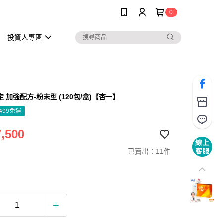
0
投資人專區
抑定 加強配方-粉末型 (120包/盒)【杏一】
499免運
,500
已賣出：11件