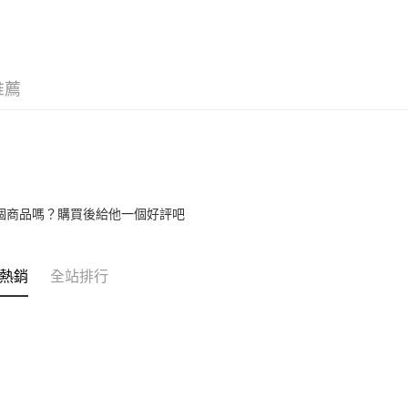
玉山商
台灣樂
台新國
全盈+PAY
台灣樂
大哥付你
相關說明
推薦
【大哥付
AFTEE先
1.本服務
2.付款方
相關說明
流程，驗
【關於「A
ATM付款
完成交易
AFTEE
3.實際核
便利好安
4.訂單成
１．簡單
個商品嗎？購買後給他一個好評吧
消。如遇
２．便利
運送方式
無法說明
３．安心
【繳款方
付款後全
1.分期款
【「AFT
熱銷
全站排行
醒簡訊。
每筆NT$6
１．於結帳
2.透過簡
付」結帳
帳／街口支
付款後萊
２．訂單
３．收到繳
每筆NT$6
【注意事
／ATM／
1.本服務
※ 請注意
付款後7-1
用戶於交
絡購買商品
款買賣價
先享後付
每筆NT$6