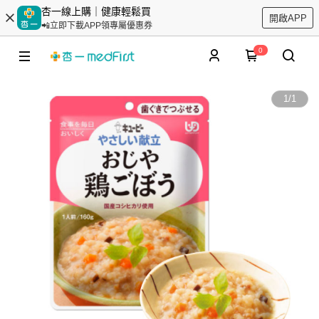
杏一線上購｜健康輕鬆買
開啟APP
📲立即下載APP領專屬優惠券
0
1
/
1