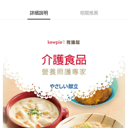
6 期 0 利率 每期
NT$18
21家銀行
合作金庫商業銀行
第一商業銀行
華南商業銀行
彰化商業銀行
合作金庫商業銀行
第一商業銀行
LINE Pay
詳細說明
相關推薦
上海商業儲蓄銀行
台北富邦商業銀行
華南商業銀行
彰化商業銀行
國泰世華商業銀行
兆豐國際商業銀行
Apple Pay
上海商業儲蓄銀行
台北富邦商業銀行
臺灣中小企業銀行
台中商業銀行
國泰世華商業銀行
兆豐國際商業銀行
匯豐（台灣）商業銀行
華泰商業銀行
街口支付
臺灣中小企業銀行
台中商業銀行
聯邦商業銀行
遠東國際商業銀行
匯豐（台灣）商業銀行
華泰商業銀行
悠遊付
元大商業銀行
永豐商業銀行
聯邦商業銀行
遠東國際商業銀行
玉山商業銀行
星展（台灣）商業銀行
元大商業銀行
永豐商業銀行
Google Pay
台新國際商業銀行
中國信託商業銀行
玉山商業銀行
星展（台灣）商業銀行
台灣樂天信用卡公司
台新國際商業銀行
中國信託商業銀行
全盈+PAY
台灣樂天信用卡公司
大哥付你分期
相關說明
【大哥付你分期使用說明】
AFTEE先享後付
1.本服務由台灣大哥大提供，台灣大哥大用戶可立即使用無須另外申請。
2.付款方式選擇「大哥付你分期」，訂單成立後會自動跳轉到大哥付的交易
相關說明
流程，驗證手機門號後，選擇欲分期的期數、繳款截止日，確認付款後即完
【關於「AFTEE先享後付」】
成交易。
ATM付款
AFTEE先享後付是「在收到商品之後才付款」的支付方式。 讓您購物簡單
3.實際核准額度、可分期數及費用金額請依後續交易確認頁面所載為準。
便利好安心！
4.訂單成立30分鐘內，如未前往確認交易或遇審核未通過，訂單將自動取
１．簡單：不需註冊會員、不需綁卡、不需儲值。
運送方式
消。如遇「轉專審核」未通過狀況，表示未達大哥付你分期系統評分，恕無
２．便利：只要手機號碼，簡訊認證，即可結帳。