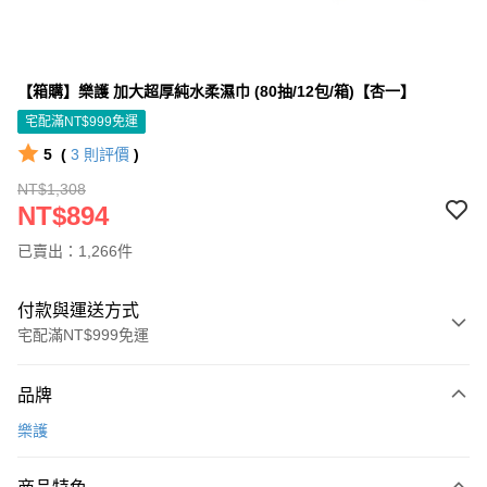
【箱購】樂護 加大超厚純水柔濕巾 (80抽/12包/箱)【杏一】
宅配滿NT$999免運
5
(
3
則評價
)
NT$1,308
NT$894
已賣出：1,266件
付款與運送方式
宅配滿NT$999免運
付款方式
品牌
信用卡一次付款
樂護
信用卡分期付款
3 期 0 利率 每期
NT$298
21家銀行