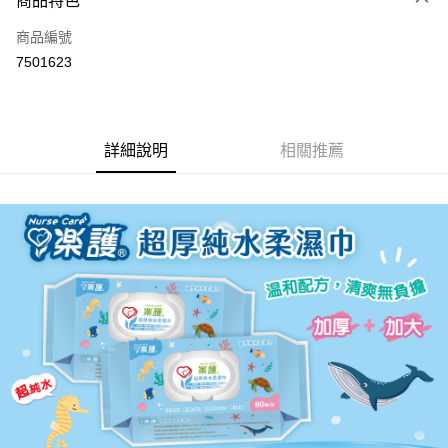
商品特色
6 期 0 利率 每期
NT$149
21家銀行
合作金庫商業銀行
第一商業銀行
商品編號
華南商業銀行
彰化商業銀行
合作金庫商業銀行
第一商業銀行
7501623
LINE Pay
上海商業儲蓄銀行
台北富邦商業銀行
華南商業銀行
彰化商業銀行
國泰世華商業銀行
兆豐國際商業銀行
Apple Pay
上海商業儲蓄銀行
台北富邦商業銀行
臺灣中小企業銀行
台中商業銀行
國泰世華商業銀行
兆豐國際商業銀行
匯豐（台灣）商業銀行
華泰商業銀行
街口支付
臺灣中小企業銀行
台中商業銀行
詳細說明
相關推薦
聯邦商業銀行
遠東國際商業銀行
匯豐（台灣）商業銀行
華泰商業銀行
悠遊付
元大商業銀行
永豐商業銀行
聯邦商業銀行
遠東國際商業銀行
玉山商業銀行
星展（台灣）商業銀行
元大商業銀行
永豐商業銀行
Google Pay
台新國際商業銀行
中國信託商業銀行
玉山商業銀行
星展（台灣）商業銀行
台灣樂天信用卡公司
台新國際商業銀行
中國信託商業銀行
全盈+PAY
台灣樂天信用卡公司
大哥付你分期
相關說明
【大哥付你分期使用說明】
AFTEE先享後付
1.本服務由台灣大哥大提供，台灣大哥大用戶可立即使用無須另外申請。
2.付款方式選擇「大哥付你分期」，訂單成立後會自動跳轉到大哥付的交易
相關說明
流程，驗證手機門號後，選擇欲分期的期數、繳款截止日，確認付款後即完
【關於「AFTEE先享後付」】
成交易。
ATM付款
AFTEE先享後付是「在收到商品之後才付款」的支付方式。 讓您購物簡單
3.實際核准額度、可分期數及費用金額請依後續交易確認頁面所載為準。
便利好安心！
4.訂單成立30分鐘內，如未前往確認交易或遇審核未通過，訂單將自動取