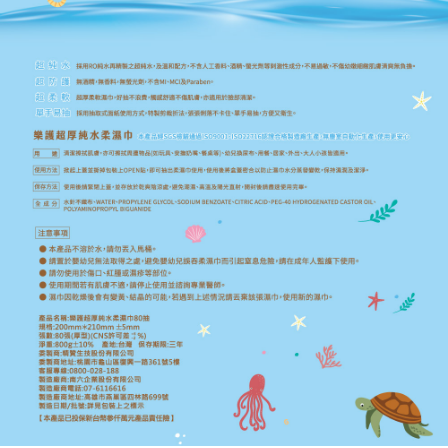
１．簡單：不需註冊會員、不需綁卡、不需儲值。
運送方式
消。如遇「轉專審核」未通過狀況，表示未達大哥付你分期系統評分，恕無
２．便利：只要手機號碼，簡訊認證，即可結帳。
法說明評估內容。
３．安心：先確認商品／服務後，再付款。
大榮宅配
【繳款方式說明】
1.分期款項不併入電信帳單，「大哥付你分期」於每月結算日後寄送繳費提
每筆NT$80，滿NT$999(含以上)免運費
【「AFTEE先享後付」結帳流程】
醒簡訊。
１．於結帳方式選擇「AFTEE先享後付」後，將跳轉至「AFTEE先享後付」
2.透過簡訊連結打開帳單後，可選擇「超商條碼／台灣大直營門市／銀行轉
結帳頁面，進行簡訊認證並確認金額後，即可完成結帳。
帳／街口支付／iPASS MONEY」等通路繳費。
２．訂單成立數日內，您將收到繳費通知簡訊。
３．收到繳費通知簡訊後14天內，點擊此簡訊中的連結，可透過四大超商／
【注意事項】
ATM／網路銀行／等多元方式進行付款，方視為交易完成。
1.本服務係由「台灣大哥大股份有限公司」（以下簡稱本公司）所提供，讓
※ 請注意：結帳手續完成當下不需立刻繳費，但若您需要取消訂單，請聯絡
用戶於交易時，得透過本服務購買商品或服務，並由商店將買賣／分期付款
購買商品的店家。未經商家同意取消之訂單仍視為有效，需透過AFTEE先享
買賣價金債權讓與本公司後，依約使用本公司帳單繳交帳款。
後付繳納相關費用。
2.基於同意付款使用「大哥付你分期」之契約關係目的，商店將以您的個人
※ 交易是否成功請以「AFTEE先享後付 」之結帳頁面顯示為準，若有關於
資料（包含姓名、電話或地址）提供予台灣大哥大進項蒐集、處理及利用，
是否繳費成功／繳費後需取消欲退款等相關疑問，請聯繫「AFTEE先享後付
由本公司與您本人進行分期帳單所需資料之確認、核對及更正。
客戶支援中心」
https://netprotections.freshdesk.com/support/home
3.完整用戶服務條款，請詳閱以下連結：
https://oppay.tw/userRule
【注意事項】
１．透過由恩沛科技股份有限公司提供之「AFTEE先享後付」服務完成之交
易，需依本服務之必要範圍內提供個人資料，並將交易相關給付款項請求債
權轉讓予恩沛科技股份有限公司。
２．關於個人資料處理事宜，請瀏覽以下網址：
https://aftee.tw/terms/#terms3
３．未成年的使用者請事先徵得法定代理人或監護人之同意方可使用
「AFTEE先享後付」，若未經同意申辦者引起之損失，本公司不負相關責