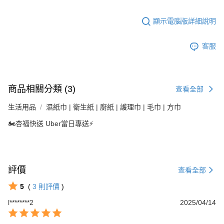
任。
４．使用「AFTEE先享後付」時，將依據個別帳號之用戶狀況，依本公司即
時審查核予不同之上限額度；若仍有額度不足之情形，本公司將視審查結果
顯示電腦版詳細說明
請求用戶進行身份認證。
５．嚴禁一人註冊多個帳號或使用他人資訊註冊。若發現惡意使用之情形，
客服
恩沛科技股份有限公司將有權停止該用戶之使用額度並採取法律行動。
商品相關分類 (3)
查看全部
生活用品
濕紙巾 | 衛生紙 | 廚紙 | 護理巾 | 毛巾 | 方巾
🏍杏福快送 Uber當日專送⚡️
評價
查看全部
5
(
3
則評價
)
l********2
2025/04/14