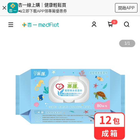
杏一線上購｜健康輕鬆買
開啟APP
📲立即下載APP領專屬優惠券
0
1
/
1