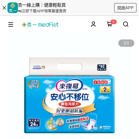
杏一線上購｜健康輕鬆買
開啟APP
📲立即下載APP領專屬優惠券
0
1
/
1