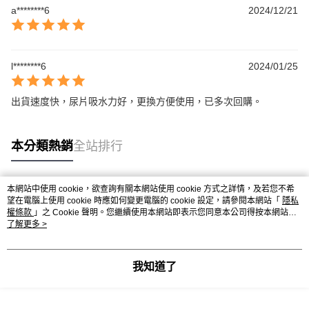
１．簡單：不需註冊會員、不需綁卡、不需儲值。
運送方式
消。如遇「轉專審核」未通過狀況，表示未達大哥付你分期系統評分，恕無
a********6
2024/12/21
２．便利：只要手機號碼，簡訊認證，即可結帳。
法說明評估內容。
３．安心：先確認商品／服務後，再付款。
大榮宅配
【繳款方式說明】
1.分期款項不併入電信帳單，「大哥付你分期」於每月結算日後寄送繳費提
每筆NT$80，滿NT$999(含以上)免運費
【「AFTEE先享後付」結帳流程】
醒簡訊。
１．於結帳方式選擇「AFTEE先享後付」後，將跳轉至「AFTEE先享後付」
l********6
2024/01/25
2.透過簡訊連結打開帳單後，可選擇「超商條碼／台灣大直營門市／銀行轉
結帳頁面，進行簡訊認證並確認金額後，即可完成結帳。
帳／街口支付／iPASS MONEY」等通路繳費。
２．訂單成立數日內，您將收到繳費通知簡訊。
３．收到繳費通知簡訊後14天內，點擊此簡訊中的連結，可透過四大超商／
出貨速度快，尿片吸水力好，更換方便使用，已多次回購。
【注意事項】
ATM／網路銀行／等多元方式進行付款，方視為交易完成。
1.本服務係由「台灣大哥大股份有限公司」（以下簡稱本公司）所提供，讓
※ 請注意：結帳手續完成當下不需立刻繳費，但若您需要取消訂單，請聯絡
用戶於交易時，得透過本服務購買商品或服務，並由商店將買賣／分期付款
購買商品的店家。未經商家同意取消之訂單仍視為有效，需透過AFTEE先享
買賣價金債權讓與本公司後，依約使用本公司帳單繳交帳款。
本分類熱銷
全站排行
後付繳納相關費用。
2.基於同意付款使用「大哥付你分期」之契約關係目的，商店將以您的個人
※ 交易是否成功請以「AFTEE先享後付 」之結帳頁面顯示為準，若有關於
資料（包含姓名、電話或地址）提供予台灣大哥大進項蒐集、處理及利用，
是否繳費成功／繳費後需取消欲退款等相關疑問，請聯繫「AFTEE先享後付
由本公司與您本人進行分期帳單所需資料之確認、核對及更正。
客戶支援中心」
https://netprotections.freshdesk.com/support/home
本網站中使用 cookie，欲查詢有關本網站使用 cookie 方式之詳情，及若您不希
3.完整用戶服務條款，請詳閱以下連結：
https://oppay.tw/userRule
熱門標籤
望在電腦上使用 cookie 時應如何變更電腦的 cookie 設定，請參閱本網站「
隱私
【注意事項】
權條款
」之 Cookie 聲明。您繼續使用本網站即表示您同意本公司得按本網站使
１．透過由恩沛科技股份有限公司提供之「AFTEE先享後付」服務完成之交
用條款之 Cookie 聲明使用 cookie。
了解更多 >
易，需依本服務之必要範圍內提供個人資料，並將交易相關給付款項請求債
權轉讓予恩沛科技股份有限公司。
２．關於個人資料處理事宜，請瀏覽以下網址：
我知道了
https://aftee.tw/terms/#terms3
３．未成年的使用者請事先徵得法定代理人或監護人之同意方可使用
「AFTEE先享後付」，若未經同意申辦者引起之損失，本公司不負相關責