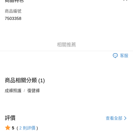
商品特色
6 期 0 利率 每期
NT$154
21家銀行
合作金庫商業銀行
第一商業銀行
商品編號
華南商業銀行
彰化商業銀行
合作金庫商業銀行
第一商業銀行
7503358
LINE Pay
上海商業儲蓄銀行
台北富邦商業銀行
華南商業銀行
彰化商業銀行
國泰世華商業銀行
兆豐國際商業銀行
Apple Pay
上海商業儲蓄銀行
台北富邦商業銀行
臺灣中小企業銀行
台中商業銀行
國泰世華商業銀行
兆豐國際商業銀行
匯豐（台灣）商業銀行
華泰商業銀行
街口支付
臺灣中小企業銀行
台中商業銀行
相關推薦
聯邦商業銀行
遠東國際商業銀行
匯豐（台灣）商業銀行
華泰商業銀行
悠遊付
元大商業銀行
永豐商業銀行
聯邦商業銀行
遠東國際商業銀行
客服
玉山商業銀行
星展（台灣）商業銀行
元大商業銀行
永豐商業銀行
Google Pay
台新國際商業銀行
中國信託商業銀行
玉山商業銀行
星展（台灣）商業銀行
台灣樂天信用卡公司
台新國際商業銀行
中國信託商業銀行
全盈+PAY
台灣樂天信用卡公司
商品相關分類 (1)
大哥付你分期
成褲照護
復健褲
相關說明
【大哥付你分期使用說明】
AFTEE先享後付
1.本服務由台灣大哥大提供，台灣大哥大用戶可立即使用無須另外申請。
2.付款方式選擇「大哥付你分期」，訂單成立後會自動跳轉到大哥付的交易
相關說明
流程，驗證手機門號後，選擇欲分期的期數、繳款截止日，確認付款後即完
【關於「AFTEE先享後付」】
評價
查看全部
成交易。
ATM付款
AFTEE先享後付是「在收到商品之後才付款」的支付方式。 讓您購物簡單
3.實際核准額度、可分期數及費用金額請依後續交易確認頁面所載為準。
便利好安心！
5
(
2
則評價
)
4.訂單成立30分鐘內，如未前往確認交易或遇審核未通過，訂單將自動取