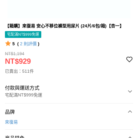
【箱購】來復易 安心不移位褲型用尿片 (24片/6包/箱)【杏一】
宅配滿NT$999免運
5
(
2
則評價
)
NT$1,194
NT$929
已賣出：511件
付款與運送方式
宅配滿NT$999免運
付款方式
品牌
信用卡一次付款
來復易
信用卡分期付款
3 期 0 利率 每期
NT$309
21家銀行