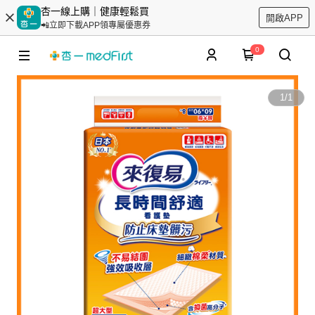
杏一線上購｜健康輕鬆買
開啟APP
📲立即下載APP領專屬優惠券
0
1
/
1