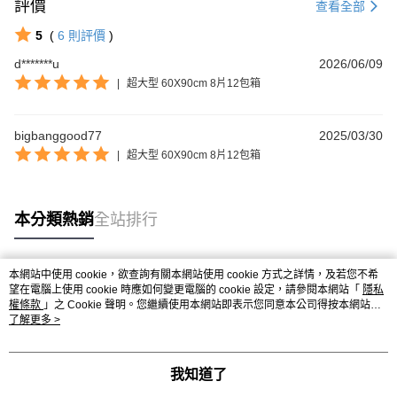
【關於「AFTEE先享後付」】
評價
查看全部
成交易。
ATM付款
AFTEE先享後付是「在收到商品之後才付款」的支付方式。 讓您購物簡單
3.實際核准額度、可分期數及費用金額請依後續交易確認頁面所載為準。
便利好安心！
5
(
6
則評價
)
4.訂單成立30分鐘內，如未前往確認交易或遇審核未通過，訂單將自動取
１．簡單：不需註冊會員、不需綁卡、不需儲值。
運送方式
消。如遇「轉專審核」未通過狀況，表示未達大哥付你分期系統評分，恕無
d*******u
2026/06/09
２．便利：只要手機號碼，簡訊認證，即可結帳。
法說明評估內容。
３．安心：先確認商品／服務後，再付款。
|
超大型 60X90cm 8片12包箱
大榮宅配
【繳款方式說明】
1.分期款項不併入電信帳單，「大哥付你分期」於每月結算日後寄送繳費提
每筆NT$80，滿NT$999(含以上)免運費
【「AFTEE先享後付」結帳流程】
醒簡訊。
１．於結帳方式選擇「AFTEE先享後付」後，將跳轉至「AFTEE先享後付」
bigbanggood77
2025/03/30
2.透過簡訊連結打開帳單後，可選擇「超商條碼／台灣大直營門市／銀行轉
結帳頁面，進行簡訊認證並確認金額後，即可完成結帳。
帳／街口支付／iPASS MONEY」等通路繳費。
|
超大型 60X90cm 8片12包箱
２．訂單成立數日內，您將收到繳費通知簡訊。
３．收到繳費通知簡訊後14天內，點擊此簡訊中的連結，可透過四大超商／
【注意事項】
ATM／網路銀行／等多元方式進行付款，方視為交易完成。
1.本服務係由「台灣大哥大股份有限公司」（以下簡稱本公司）所提供，讓
※ 請注意：結帳手續完成當下不需立刻繳費，但若您需要取消訂單，請聯絡
本分類熱銷
全站排行
用戶於交易時，得透過本服務購買商品或服務，並由商店將買賣／分期付款
購買商品的店家。未經商家同意取消之訂單仍視為有效，需透過AFTEE先享
買賣價金債權讓與本公司後，依約使用本公司帳單繳交帳款。
後付繳納相關費用。
2.基於同意付款使用「大哥付你分期」之契約關係目的，商店將以您的個人
※ 交易是否成功請以「AFTEE先享後付 」之結帳頁面顯示為準，若有關於
資料（包含姓名、電話或地址）提供予台灣大哥大進項蒐集、處理及利用，
是否繳費成功／繳費後需取消欲退款等相關疑問，請聯繫「AFTEE先享後付
本網站中使用 cookie，欲查詢有關本網站使用 cookie 方式之詳情，及若您不希
由本公司與您本人進行分期帳單所需資料之確認、核對及更正。
熱門標籤
望在電腦上使用 cookie 時應如何變更電腦的 cookie 設定，請參閱本網站「
客戶支援中心」
https://netprotections.freshdesk.com/support/home
隱私
3.完整用戶服務條款，請詳閱以下連結：
https://oppay.tw/userRule
權條款
」之 Cookie 聲明。您繼續使用本網站即表示您同意本公司得按本網站使
用條款之 Cookie 聲明使用 cookie。
了解更多 >
【注意事項】
１．透過由恩沛科技股份有限公司提供之「AFTEE先享後付」服務完成之交
易，需依本服務之必要範圍內提供個人資料，並將交易相關給付款項請求債
權轉讓予恩沛科技股份有限公司。
我知道了
２．關於個人資料處理事宜，請瀏覽以下網址：