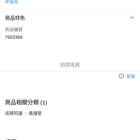
來復易
信用卡分期付款
3 期 0 利率 每期
NT$356
21家銀行
商品特色
6 期 0 利率 每期
NT$178
21家銀行
合作金庫商業銀行
第一商業銀行
商品編號
華南商業銀行
彰化商業銀行
合作金庫商業銀行
第一商業銀行
7503360
LINE Pay
上海商業儲蓄銀行
台北富邦商業銀行
華南商業銀行
彰化商業銀行
國泰世華商業銀行
兆豐國際商業銀行
Apple Pay
上海商業儲蓄銀行
台北富邦商業銀行
臺灣中小企業銀行
台中商業銀行
國泰世華商業銀行
兆豐國際商業銀行
匯豐（台灣）商業銀行
華泰商業銀行
街口支付
臺灣中小企業銀行
台中商業銀行
相關推薦
聯邦商業銀行
遠東國際商業銀行
匯豐（台灣）商業銀行
華泰商業銀行
悠遊付
元大商業銀行
永豐商業銀行
聯邦商業銀行
遠東國際商業銀行
客服
玉山商業銀行
星展（台灣）商業銀行
元大商業銀行
永豐商業銀行
Google Pay
台新國際商業銀行
中國信託商業銀行
玉山商業銀行
星展（台灣）商業銀行
台灣樂天信用卡公司
台新國際商業銀行
中國信託商業銀行
全盈+PAY
台灣樂天信用卡公司
商品相關分類 (1)
大哥付你分期
成褲照護
看護墊
相關說明
【大哥付你分期使用說明】
AFTEE先享後付
1.本服務由台灣大哥大提供，台灣大哥大用戶可立即使用無須另外申請。
2.付款方式選擇「大哥付你分期」，訂單成立後會自動跳轉到大哥付的交易
相關說明
流程，驗證手機門號後，選擇欲分期的期數、繳款截止日，確認付款後即完