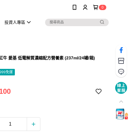
0
投資人專區
牛 愛基 低電解質濃縮配方營養素 (237ml/24罐/箱)
999免運
100