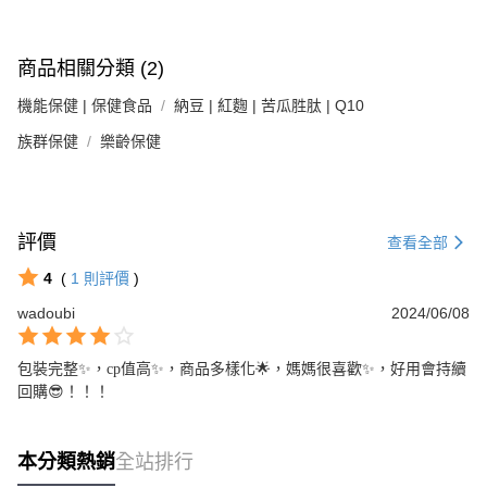
商品相關分類 (2)
機能保健 | 保健食品
納豆 | 紅麴 | 苦瓜胜肽 | Q10
族群保健
樂齡保健
評價
查看全部
4
(
1
則評價
)
wadoubi
2024/06/08
包裝完整✨️，cp值高✨️，商品多樣化🌟，媽媽很喜歡✨️，好用會持續
回購😎！！！
本分類熱銷
全站排行