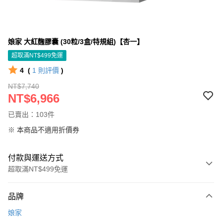
娘家 大紅麴膠囊 (30粒/3盒/特規組)【杏一】
超取滿NT$499免運
4
(
1
則評價
)
NT$7,740
NT$6,966
已賣出：103件
※ 本商品不適用折價券
付款與運送方式
超取滿NT$499免運
付款方式
品牌
信用卡一次付款
娘家
信用卡分期付款