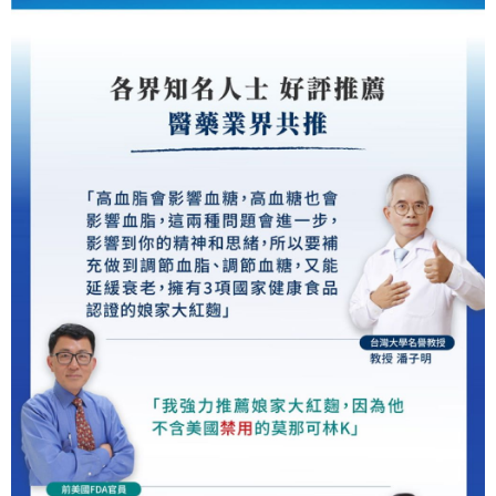
大榮宅配
「AFTEE先享後付」，若未經同意申辦者引起之損失，本公司不負相關責
任。
每筆NT$80，滿NT$999(含以上)免運費
４．使用「AFTEE先享後付」時，將依據個別帳號之用戶狀況，依本公司即
時審查核予不同之上限額度；若仍有額度不足之情形，本公司將視審查結果
🏍杏福快送 Uber當日專送【服務時間10點~15點(例假日除外)】(試
請求用戶進行身份認證。
營運期間,限六都)
５．嚴禁一人註冊多個帳號或使用他人資訊註冊。若發現惡意使用之情形，
恩沛科技股份有限公司將有權停止該用戶之使用額度並採取法律行動。
每筆NT$150
定期購 宅配
每筆NT$80，滿NT$599(含以上)免運費