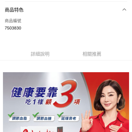
3 期 0 利率 每期
NT$2,322
21家銀行
商品特色
6 期 0 利率 每期
NT$1,161
21家銀行
合作金庫商業銀行
第一商業銀行
商品編號
華南商業銀行
彰化商業銀行
合作金庫商業銀行
第一商業銀行
7503830
LINE Pay
上海商業儲蓄銀行
台北富邦商業銀行
華南商業銀行
彰化商業銀行
國泰世華商業銀行
兆豐國際商業銀行
Apple Pay
上海商業儲蓄銀行
台北富邦商業銀行
臺灣中小企業銀行
台中商業銀行
國泰世華商業銀行
兆豐國際商業銀行
匯豐（台灣）商業銀行
華泰商業銀行
街口支付
臺灣中小企業銀行
台中商業銀行
詳細說明
相關推薦
聯邦商業銀行
遠東國際商業銀行
匯豐（台灣）商業銀行
華泰商業銀行
悠遊付
元大商業銀行
永豐商業銀行
聯邦商業銀行
遠東國際商業銀行
玉山商業銀行
星展（台灣）商業銀行
元大商業銀行
永豐商業銀行
Google Pay
台新國際商業銀行
中國信託商業銀行
玉山商業銀行
星展（台灣）商業銀行
台灣樂天信用卡公司
台新國際商業銀行
中國信託商業銀行
全盈+PAY
台灣樂天信用卡公司
大哥付你分期
相關說明
【大哥付你分期使用說明】
AFTEE先享後付
1.本服務由台灣大哥大提供，台灣大哥大用戶可立即使用無須另外申請。
2.付款方式選擇「大哥付你分期」，訂單成立後會自動跳轉到大哥付的交易
相關說明
流程，驗證手機門號後，選擇欲分期的期數、繳款截止日，確認付款後即完
【關於「AFTEE先享後付」】
成交易。
ATM付款
AFTEE先享後付是「在收到商品之後才付款」的支付方式。 讓您購物簡單