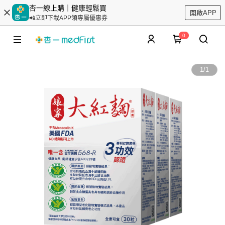
杏一線上購｜健康輕鬆買
開啟APP
📲立即下載APP領專屬優惠券
0
1
/
1