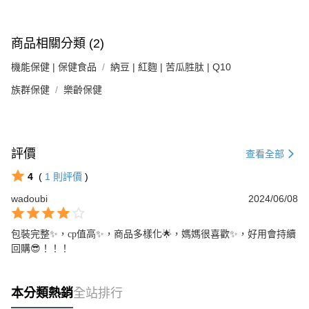
商品相關分類 (2)
機能保健 | 保健食品
納豆 | 紅麴 | 苦瓜胜肽 | Q10
族群保健
樂齡保健
評價
查看全部
4
(
1
則評價
)
wadoubi
2024/06/08
包裝完整✨️，cp值高✨️，商品多樣化🌟，媽媽很喜歡✨️，好用會持續
回購😎！！！
本分類熱銷
全站排行