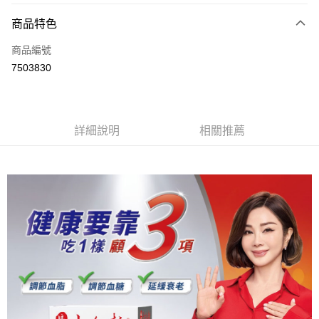
3 期 0 利率 每期
NT$2,322
21家銀行
商品特色
6 期 0 利率 每期
NT$1,161
21家銀行
合作金庫商業銀行
第一商業銀行
商品編號
華南商業銀行
彰化商業銀行
合作金庫商業銀行
第一商業銀行
7503830
LINE Pay
上海商業儲蓄銀行
台北富邦商業銀行
華南商業銀行
彰化商業銀行
國泰世華商業銀行
兆豐國際商業銀行
Apple Pay
上海商業儲蓄銀行
台北富邦商業銀行
臺灣中小企業銀行
台中商業銀行
國泰世華商業銀行
兆豐國際商業銀行
匯豐（台灣）商業銀行
華泰商業銀行
街口支付
臺灣中小企業銀行
台中商業銀行
詳細說明
相關推薦
聯邦商業銀行
遠東國際商業銀行
匯豐（台灣）商業銀行
華泰商業銀行
悠遊付
元大商業銀行
永豐商業銀行
聯邦商業銀行
遠東國際商業銀行
玉山商業銀行
星展（台灣）商業銀行
元大商業銀行
永豐商業銀行
Google Pay
台新國際商業銀行
中國信託商業銀行
玉山商業銀行
星展（台灣）商業銀行
台灣樂天信用卡公司
台新國際商業銀行
中國信託商業銀行
全盈+PAY
台灣樂天信用卡公司
大哥付你分期
相關說明
【大哥付你分期使用說明】
AFTEE先享後付
1.本服務由台灣大哥大提供，台灣大哥大用戶可立即使用無須另外申請。
2.付款方式選擇「大哥付你分期」，訂單成立後會自動跳轉到大哥付的交易
相關說明
流程，驗證手機門號後，選擇欲分期的期數、繳款截止日，確認付款後即完
【關於「AFTEE先享後付」】
成交易。
ATM付款
AFTEE先享後付是「在收到商品之後才付款」的支付方式。 讓您購物簡單