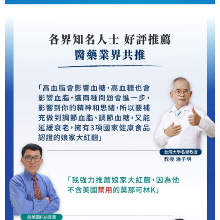
大榮宅配
「AFTEE先享後付」，若未經同意申辦者引起之損失，本公司不負相關責
任。
每筆NT$80，滿NT$999(含以上)免運費
４．使用「AFTEE先享後付」時，將依據個別帳號之用戶狀況，依本公司即
時審查核予不同之上限額度；若仍有額度不足之情形，本公司將視審查結果
🏍杏福快送 Uber當日專送【服務時間10點~15點(例假日除外)】(試
請求用戶進行身份認證。
營運期間,限六都)
５．嚴禁一人註冊多個帳號或使用他人資訊註冊。若發現惡意使用之情形，
恩沛科技股份有限公司將有權停止該用戶之使用額度並採取法律行動。
每筆NT$150
定期購 宅配
每筆NT$80，滿NT$599(含以上)免運費