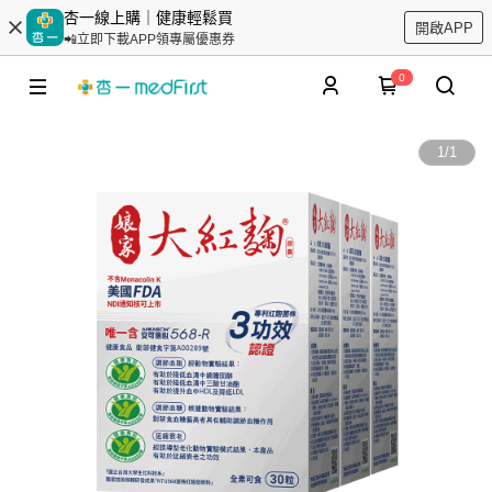
杏一線上購｜健康輕鬆買
開啟APP
📲立即下載APP領專屬優惠券
0
1
/
1