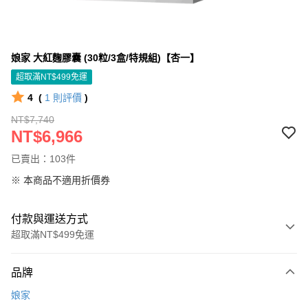
娘家 大紅麴膠囊 (30粒/3盒/特規組)【杏一】
超取滿NT$499免運
4
(
1
則評價
)
NT$7,740
NT$6,966
已賣出：103件
※ 本商品不適用折價券
付款與運送方式
超取滿NT$499免運
付款方式
品牌
信用卡一次付款
娘家
信用卡分期付款