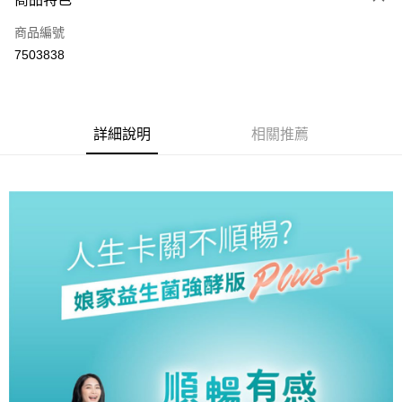
6 期 0 利率 每期
NT$250
21家銀行
合作金庫商業銀行
第一商業銀行
商品編號
華南商業銀行
彰化商業銀行
合作金庫商業銀行
第一商業銀行
7503838
LINE Pay
上海商業儲蓄銀行
台北富邦商業銀行
華南商業銀行
彰化商業銀行
國泰世華商業銀行
兆豐國際商業銀行
Apple Pay
上海商業儲蓄銀行
台北富邦商業銀行
臺灣中小企業銀行
台中商業銀行
國泰世華商業銀行
兆豐國際商業銀行
匯豐（台灣）商業銀行
華泰商業銀行
街口支付
臺灣中小企業銀行
台中商業銀行
詳細說明
相關推薦
聯邦商業銀行
遠東國際商業銀行
匯豐（台灣）商業銀行
華泰商業銀行
悠遊付
元大商業銀行
永豐商業銀行
聯邦商業銀行
遠東國際商業銀行
玉山商業銀行
星展（台灣）商業銀行
元大商業銀行
永豐商業銀行
Google Pay
台新國際商業銀行
中國信託商業銀行
玉山商業銀行
星展（台灣）商業銀行
台灣樂天信用卡公司
台新國際商業銀行
中國信託商業銀行
全盈+PAY
台灣樂天信用卡公司
大哥付你分期
相關說明
【大哥付你分期使用說明】
AFTEE先享後付
1.本服務由台灣大哥大提供，台灣大哥大用戶可立即使用無須另外申請。
2.付款方式選擇「大哥付你分期」，訂單成立後會自動跳轉到大哥付的交易
相關說明
流程，驗證手機門號後，選擇欲分期的期數、繳款截止日，確認付款後即完
【關於「AFTEE先享後付」】
成交易。
ATM付款
AFTEE先享後付是「在收到商品之後才付款」的支付方式。 讓您購物簡單
3.實際核准額度、可分期數及費用金額請依後續交易確認頁面所載為準。
便利好安心！
4.訂單成立30分鐘內，如未前往確認交易或遇審核未通過，訂單將自動取
１．簡單：不需註冊會員、不需綁卡、不需儲值。