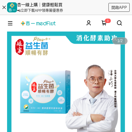
杏一線上購｜健康輕鬆買
開啟APP
📲立即下載APP領專屬優惠券
0
1
/
2