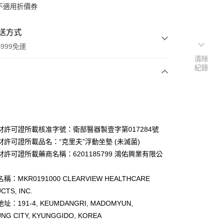
不適用折價券
送方式
999免運
清除
紀錄
次付款
期付款
0 利率 每期
NT$3,333
21家銀行
材許可證所載核准字號：衛部醫器製壹字第017284號
0 利率 每期
NT$1,666
21家銀行
庫商業銀行
第一商業銀行
材許可證所載品名：“克里夫”浮動坐墊 (未滅菌)
業銀行
彰化商業銀行
許可證所載藥商名稱：6201185799 鴻佑興業有限公
庫商業銀行
第一商業銀行
業儲蓄銀行
台北富邦商業銀行
業銀行
彰化商業銀行
華商業銀行
兆豐國際商業銀行
業儲蓄銀行
台北富邦商業銀行
稱：MKR0191000 CLEARVIEW HEALTHCARE
小企業銀行
台中商業銀行
華商業銀行
兆豐國際商業銀行
CTS, INC.
台灣）商業銀行
華泰商業銀行
小企業銀行
台中商業銀行
業銀行
遠東國際商業銀行
：191-4, KEUMDANGRI, MADOMYUN,
台灣）商業銀行
華泰商業銀行
業銀行
永豐商業銀行
NG CITY, KYUNGGIDO, KOREA
業銀行
遠東國際商業銀行