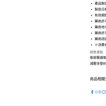
玉山商
元大商
產品製
Google Pa
台新國
玉山商
製造日
台灣樂
台新國
全盈+PAY
有效期
台灣樂
藥商許
大哥付你
藥商地
相關說明
【大哥付
藥商許可
AFTEE先
1.本服務
藥商諮詢
2.付款方
相關說明
※消費
流程，驗
【關於「A
ATM付款
完成交易
AFTEE
銷售重點
3.實際核
便利好安
衛部醫器製
4.訂單成
１．簡單
消。如遇
２．便利
減壓坐墊B
運送方式
無法說明
３．安心
【繳款方
大榮宅配
1.分期款
【「AFT
商品相關分
醒簡訊。
每筆NT$8
１．於結帳
2.透過簡
付」結帳
帳／街口支
醫療器材 
２．訂單
分享
３．收到繳
【注意事
／ATM／
1.本服務
※ 請注意
用戶於交
絡購買商品