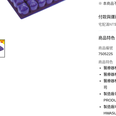
※ 本商品
付款與運
宅配滿NT$
付款方式
商品特色
信用卡一
商品編號
7505225
信用卡分
商品特色
3 期 
醫療器
6 期 
合作金
醫療器
華南商
醫療器材
合作金
LINE Pay
上海商
華南商
司
國泰世
Apple Pay
上海商
製造廠名
臺灣中
國泰世
PRODU
匯豐（
街口支付
臺灣中
聯邦商
製造廠地址
匯豐（
悠遊付
元大商
HWASU
聯邦商