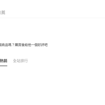
款買賣價
先享後付
2.基於同
※ 交易是
資料（包
推薦
是否繳費成
用，由本
付客戶支
3.完整用
【注意事
１．透過由
交易，需
求債權轉
２．關於
個商品嗎？購買後給他一個好評吧
https://aft
３．未成
「AFTE
任。
熱銷
全站排行
４．使用「
即時審查
結果請求
５．嚴禁
形，恩沛
動。