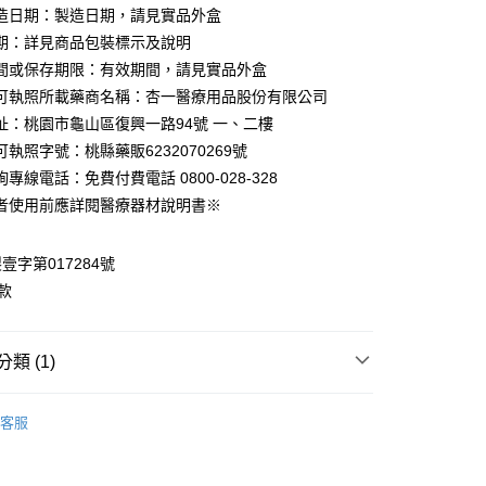
業銀行
星展（台灣）商業銀行
業銀行
永豐商業銀行
造日期：製造日期，請見實品外盒
y
際商業銀行
中國信託商業銀行
業銀行
星展（台灣）商業銀行
期：詳見商品包裝標示及說明
天信用卡公司
際商業銀行
中國信託商業銀行
間或保存期限：有效期間，請見實品外盒
天信用卡公司
可執照所載藥商名稱：杏一醫療用品股份有限公司
分期
址：桃園市龜山區復興一路94號 一、二樓
你分期使用說明】
執照字號：桃縣藥販6232070269號
享後付
由台灣大哥大提供，台灣大哥大用戶可立即使用無須另外申請。
專線電話：免費付費電話 0800-028-328
式選擇「大哥付你分期」，訂單成立後會自動跳轉到大哥付的交易
者使用前應詳閱醫療器材說明書※
證手機門號後，選擇欲分期的期數、繳款截止日，確認付款後即
FTEE先享後付」】
。
先享後付是「在收到商品之後才付款」的支付方式。 讓您購物簡單
准額度、可分期數及費用金額請依後續交易確認頁面所載為準。
心！
壹字第017284號
立30分鐘內，如未前往確認交易或遇審核未通過，訂單將自動取
：不需註冊會員、不需綁卡、不需儲值。
「轉專審核」未通過狀況，表示未達大哥付你分期系統評分，恕
：只要手機號碼，簡訊認證，即可結帳。
款
評估內容。
：先確認商品／服務後，再付款。
式說明】
項不併入電信帳單，「大哥付你分期」於每月結算日後寄送繳費提
EE先享後付」結帳流程】
類 (1)
0，滿NT$999(含以上)免運費
方式選擇「AFTEE先享後付」後，將跳轉至「AFTEE先享後
訊連結打開帳單後，可選擇「超商條碼／台灣大直營門市／銀行轉
頁面，進行簡訊認證並確認金額後，即可完成結帳。
付／iPASS MONEY」等通路繳費。
| 週邊商品
減壓坐墊
成立數日內，您將收到繳費通知簡訊。
客服
費通知簡訊後14天內，點擊此簡訊中的連結，可透過四大超商
項】
網路銀行／等多元方式進行付款，方視為交易完成。
係由「台灣大哥大股份有限公司」（以下簡稱本公司）所提供，讓
：結帳手續完成當下不需立刻繳費，但若您需要取消訂單，請聯
易時，得透過本服務購買商品或服務，並由商店將買賣／分期付
的店家。未經商家同意取消之訂單仍視為有效，需透過AFTEE