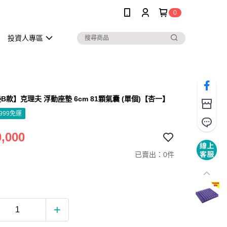
0
投資人專區
B款】克理夫 浮動座墊 6cm 81顆氣囊 (單個)【杏一】
999免運
,000
已賣出：0件