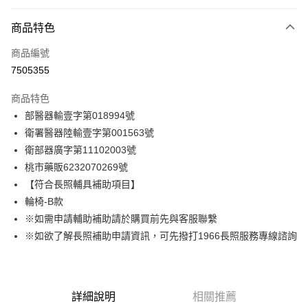
信用卡分期付款
3 期 0 利率 每期
NT$3,960
21家銀行
商品特色
6 期 0 利率 每期
NT$1,980
21家銀行
合作金庫商業銀行
第一商業銀行
商品編號
華南商業銀行
彰化商業銀行
合作金庫商業銀行
第一商業銀行
7505355
LINE Pay
上海商業儲蓄銀行
台北富邦商業銀行
華南商業銀行
彰化商業銀行
國泰世華商業銀行
兆豐國際商業銀行
Apple Pay
上海商業儲蓄銀行
台北富邦商業銀行
商品特色
臺灣中小企業銀行
台中商業銀行
國泰世華商業銀行
兆豐國際商業銀行
部醫器輸壹字第018994號
匯豐（台灣）商業銀行
華泰商業銀行
街口支付
臺灣中小企業銀行
台中商業銀行
衛署醫器陸輸壹字第001563號
聯邦商業銀行
遠東國際商業銀行
匯豐（台灣）商業銀行
華泰商業銀行
悠遊付
元大商業銀行
永豐商業銀行
衛部器廣字第11102003號
聯邦商業銀行
遠東國際商業銀行
玉山商業銀行
星展（台灣）商業銀行
桃市藥販6232070269號
元大商業銀行
永豐商業銀行
Google Pay
台新國際商業銀行
中國信託商業銀行
玉山商業銀行
星展（台灣）商業銀行
【符合長照輔具補助項目】
台灣樂天信用卡公司
台新國際商業銀行
中國信託商業銀行
全盈+PAY
輪椅-B款
台灣樂天信用卡公司
※如需申請輔助補助請於購買前先與客服聯繫
大哥付你分期
※如欲了解長照補助申請資訊，可先撥打1966長照服務專線諮詢
相關說明
【大哥付你分期使用說明】
AFTEE先享後付
1.本服務由台灣大哥大提供，台灣大哥大用戶可立即使用無須另外申請。
2.付款方式選擇「大哥付你分期」，訂單成立後會自動跳轉到大哥付的交易
相關說明
流程，驗證手機門號後，選擇欲分期的期數、繳款截止日，確認付款後即完
詳細說明
相關推薦
【關於「AFTEE先享後付」】
成交易。