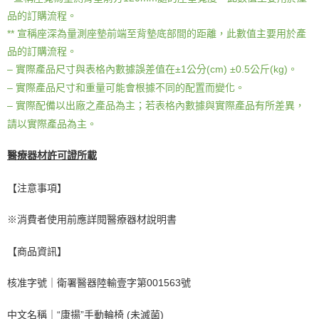
品的訂購流程。
** 宣稱座深為量測座墊前端至背墊底部間的距離，此數值主要用於產
品的訂購流程。
– 實際產品尺寸與表格內數據誤差值在±1公分(cm) ±0.5公斤(kg)。
– 實際產品尺寸和重量可能會根據不同的配置而變化。
– 實際配備以出廠之產品為主；若表格內數據與實際產品有所差異，
請以實際產品為主。
醫療器材許可證所載
【注意事項】
※消費者使用前應詳閱醫療器材說明書
【商品資訊】
核准字號｜衛署醫器陸輸壹字第001563號
中文名稱｜“康揚”手動輪椅 (未滅菌)