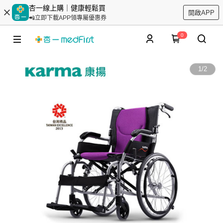
杏一線上購｜健康輕鬆買
開啟APP
📲立即下載APP領專屬優惠券
0
1
/
2