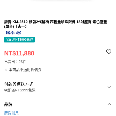
康揚 KM-2512 旅弧2代輪椅 超輕量珍珠銀骨 18吋座寬 紫色座墊
(單台)【杏一】
【輪椅-B款】
宅配滿NT$999免運
NT$11,880
已賣出：23件
※ 本商品不適用折價券
付款與運送方式
宅配滿NT$999免運
付款方式
品牌
信用卡一次付款
康揚輔具