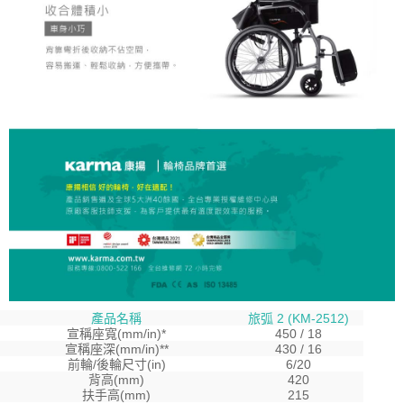
產品名稱
旅弧 2 (KM-2512)
宣稱座寬(mm/in)*
450 / 18
宣稱座深(mm/in)**
430 / 16
前輪/後輪尺寸(in)
6/20
背高(mm)
420
扶手高(mm)
215