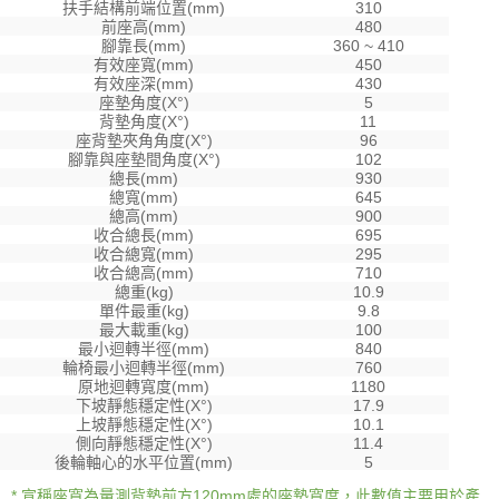
扶手結構前端位置(mm)
310
前座高(mm)
480
腳靠長(mm)
360 ~ 410
有效座寬(mm)
450
有效座深(mm)
430
座墊角度(X°)
5
背墊角度(X°)
11
座背墊夾角角度(X°)
96
腳靠與座墊間角度(X°)
102
總長(mm)
930
總寬(mm)
645
總高(mm)
900
收合總長(mm)
695
收合總寬(mm)
295
收合總高(mm)
710
總重(kg)
10.9
單件最重(kg)
9.8
最大載重(kg)
100
最小迴轉半徑(mm)
840
輪椅最小迴轉半徑(mm)
760
原地迴轉寬度(mm)
1180
下坡靜態穩定性(X°)
17.9
上坡靜態穩定性(X°)
10.1
側向靜態穩定性(X°)
11.4
後輪軸心的水平位置(mm)
5
* 宣稱座寬為量測背墊前方120mm處的座墊寬度，此數值主要用於產