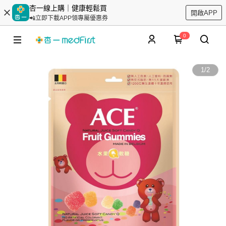
杏一線上購｜健康輕鬆買
開啟APP
📲立即下載APP領專屬優惠券
0
1
/
2