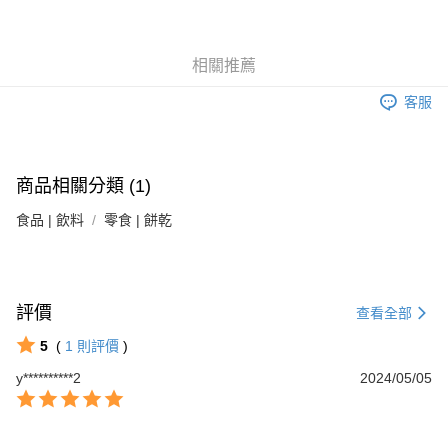
6 期 0 利率 每期
NT$36
21家銀行
合作金庫商業銀行
第一商業銀行
華南商業銀行
彰化商業銀行
合作金庫商業銀行
第一商業銀行
LINE Pay
相關推薦
上海商業儲蓄銀行
台北富邦商業銀行
華南商業銀行
彰化商業銀行
國泰世華商業銀行
兆豐國際商業銀行
Apple Pay
上海商業儲蓄銀行
台北富邦商業銀行
客服
臺灣中小企業銀行
台中商業銀行
國泰世華商業銀行
兆豐國際商業銀行
匯豐（台灣）商業銀行
華泰商業銀行
街口支付
臺灣中小企業銀行
台中商業銀行
聯邦商業銀行
遠東國際商業銀行
匯豐（台灣）商業銀行
華泰商業銀行
悠遊付
元大商業銀行
永豐商業銀行
商品相關分類 (1)
聯邦商業銀行
遠東國際商業銀行
玉山商業銀行
星展（台灣）商業銀行
元大商業銀行
永豐商業銀行
Google Pay
台新國際商業銀行
中國信託商業銀行
食品 | 飲料
零食 | 餅乾
玉山商業銀行
星展（台灣）商業銀行
台灣樂天信用卡公司
台新國際商業銀行
中國信託商業銀行
全盈+PAY
台灣樂天信用卡公司
大哥付你分期
相關說明
評價
查看全部
【大哥付你分期使用說明】
5
(
1
則評價
)
AFTEE先享後付
1.本服務由台灣大哥大提供，台灣大哥大用戶可立即使用無須另外申請。
2.付款方式選擇「大哥付你分期」，訂單成立後會自動跳轉到大哥付的交易
相關說明
y**********2
2024/05/05
流程，驗證手機門號後，選擇欲分期的期數、繳款截止日，確認付款後即完
【關於「AFTEE先享後付」】
成交易。
ATM付款
AFTEE先享後付是「在收到商品之後才付款」的支付方式。 讓您購物簡單
3.實際核准額度、可分期數及費用金額請依後續交易確認頁面所載為準。
便利好安心！
4.訂單成立30分鐘內，如未前往確認交易或遇審核未通過，訂單將自動取