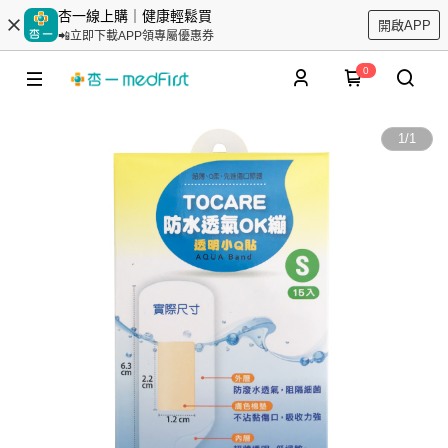
杏一線上購｜健康輕鬆買
開啟APP
📲立即下載APP領專屬優惠券
0
1
/
1