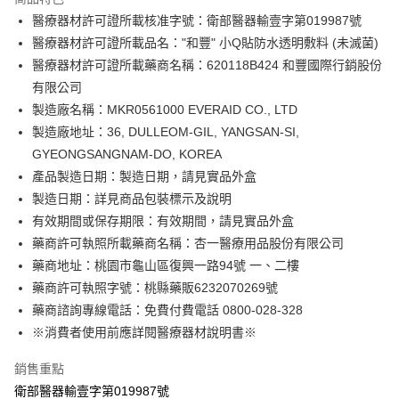
6 期 0 利率 每期
NT$12
21家銀行
合作金庫商業銀行
第一商業銀行
醫療器材許可證所載核准字號：衛部醫器輸壹字第019987號
華南商業銀行
彰化商業銀行
合作金庫商業銀行
第一商業銀行
LINE Pay
醫療器材許可證所載品名："和豐" 小Q貼防水透明敷料 (未滅菌)
上海商業儲蓄銀行
台北富邦商業銀行
華南商業銀行
彰化商業銀行
國泰世華商業銀行
兆豐國際商業銀行
醫療器材許可證所載藥商名稱：620118B424 和豐國際行銷股份
Apple Pay
上海商業儲蓄銀行
台北富邦商業銀行
臺灣中小企業銀行
台中商業銀行
有限公司
國泰世華商業銀行
兆豐國際商業銀行
匯豐（台灣）商業銀行
華泰商業銀行
街口支付
臺灣中小企業銀行
台中商業銀行
製造廠名稱：MKR0561000 EVERAID CO., LTD
聯邦商業銀行
遠東國際商業銀行
匯豐（台灣）商業銀行
華泰商業銀行
製造廠地址：36, DULLEOM-GIL, YANGSAN-SI,
悠遊付
元大商業銀行
永豐商業銀行
聯邦商業銀行
遠東國際商業銀行
GYEONGSANGNAM-DO, KOREA
玉山商業銀行
星展（台灣）商業銀行
元大商業銀行
永豐商業銀行
Google Pay
產品製造日期：製造日期，請見實品外盒
台新國際商業銀行
中國信託商業銀行
玉山商業銀行
星展（台灣）商業銀行
台灣樂天信用卡公司
製造日期：詳見商品包裝標示及說明
台新國際商業銀行
中國信託商業銀行
全盈+PAY
有效期間或保存期限：有效期間，請見實品外盒
台灣樂天信用卡公司
大哥付你分期
藥商許可執照所載藥商名稱：杏一醫療用品股份有限公司
相關說明
藥商地址：桃園市龜山區復興一路94號 一、二樓
【大哥付你分期使用說明】
藥商許可執照字號：桃縣藥販6232070269號
AFTEE先享後付
1.本服務由台灣大哥大提供，台灣大哥大用戶可立即使用無須另外申請。
藥商諮詢專線電話：免費付費電話 0800-028-328
2.付款方式選擇「大哥付你分期」，訂單成立後會自動跳轉到大哥付的交易
相關說明
流程，驗證手機門號後，選擇欲分期的期數、繳款截止日，確認付款後即完
※消費者使用前應詳閱醫療器材說明書※
【關於「AFTEE先享後付」】
成交易。
ATM付款
AFTEE先享後付是「在收到商品之後才付款」的支付方式。 讓您購物簡單
3.實際核准額度、可分期數及費用金額請依後續交易確認頁面所載為準。
便利好安心！
銷售重點
4.訂單成立30分鐘內，如未前往確認交易或遇審核未通過，訂單將自動取
１．簡單：不需註冊會員、不需綁卡、不需儲值。
運送方式
衛部醫器輸壹字第019987號
消。如遇「轉專審核」未通過狀況，表示未達大哥付你分期系統評分，恕無
２．便利：只要手機號碼，簡訊認證，即可結帳。