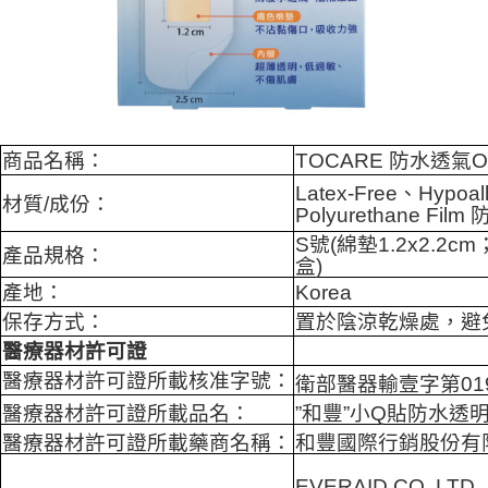
４．使用「AFTEE先享後付」時，將依據個別帳號之用戶狀況，依本公司即
時審查核予不同之上限額度；若仍有額度不足之情形，本公司將視審查結果
請求用戶進行身份認證。
５．嚴禁一人註冊多個帳號或使用他人資訊註冊。若發現惡意使用之情形，
恩沛科技股份有限公司將有權停止該用戶之使用額度並採取法律行動。
商品名稱：
TOCARE 防水透氣
Latex-Free、Hypoal
材質/成份：
Polyurethane F
S號(綿墊1.2x2.2cm
產品規格：
盒)
產地：
Korea
保存方式：
置於陰涼乾燥處，避
醫療器材許可證
醫療器材許可證所載核准字號：
衛部醫器輸壹字第019
醫療器材許可證所載品名：
”和豐”小Q貼防水透明
醫療器材許可證所載藥商名稱：
和豐國際行銷股份有
EVERAID CO. LTD