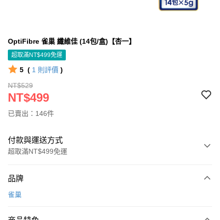
OptiFibre 雀巢 纖維佳 (14包/盒)【杏一】
超取滿NT$499免運
5
(
1
則評價
)
NT$529
NT$499
已賣出：146件
付款與運送方式
超取滿NT$499免運
付款方式
品牌
信用卡一次付款
雀巢
信用卡分期付款
3 期 0 利率 每期
NT$166
21家銀行