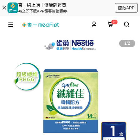
杏一線上購｜健康輕鬆買
開啟APP
📲立即下載APP領專屬優惠券
0
1
/
2