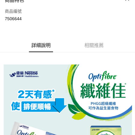
商品特色
6 期 0 利率 每期
NT$83
21家銀行
合作金庫商業銀行
第一商業銀行
商品編號
華南商業銀行
彰化商業銀行
合作金庫商業銀行
第一商業銀行
7506644
LINE Pay
上海商業儲蓄銀行
台北富邦商業銀行
華南商業銀行
彰化商業銀行
國泰世華商業銀行
兆豐國際商業銀行
Apple Pay
上海商業儲蓄銀行
台北富邦商業銀行
臺灣中小企業銀行
台中商業銀行
國泰世華商業銀行
兆豐國際商業銀行
匯豐（台灣）商業銀行
華泰商業銀行
街口支付
臺灣中小企業銀行
台中商業銀行
詳細說明
相關推薦
聯邦商業銀行
遠東國際商業銀行
匯豐（台灣）商業銀行
華泰商業銀行
悠遊付
元大商業銀行
永豐商業銀行
聯邦商業銀行
遠東國際商業銀行
玉山商業銀行
星展（台灣）商業銀行
元大商業銀行
永豐商業銀行
Google Pay
台新國際商業銀行
中國信託商業銀行
玉山商業銀行
星展（台灣）商業銀行
台灣樂天信用卡公司
台新國際商業銀行
中國信託商業銀行
全盈+PAY
台灣樂天信用卡公司
大哥付你分期
相關說明
【大哥付你分期使用說明】
AFTEE先享後付
1.本服務由台灣大哥大提供，台灣大哥大用戶可立即使用無須另外申請。
2.付款方式選擇「大哥付你分期」，訂單成立後會自動跳轉到大哥付的交易
相關說明
流程，驗證手機門號後，選擇欲分期的期數、繳款截止日，確認付款後即完
【關於「AFTEE先享後付」】
成交易。
ATM付款
AFTEE先享後付是「在收到商品之後才付款」的支付方式。 讓您購物簡單
3.實際核准額度、可分期數及費用金額請依後續交易確認頁面所載為準。
便利好安心！
4.訂單成立30分鐘內，如未前往確認交易或遇審核未通過，訂單將自動取