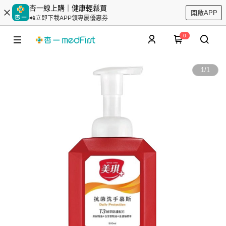
杏一線上購｜健康輕鬆買
開啟APP
📲立即下載APP領專屬優惠券
0
1
/
1