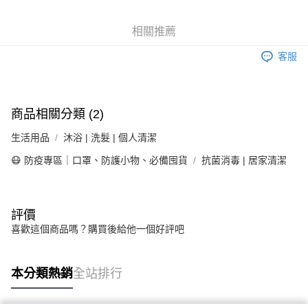
6 期 0 利率 每期
NT$22
21家銀行
合作金庫商業銀行
第一商業銀行
華南商業銀行
彰化商業銀行
合作金庫商業銀行
第一商業銀行
LINE Pay
相關推薦
上海商業儲蓄銀行
台北富邦商業銀行
華南商業銀行
彰化商業銀行
國泰世華商業銀行
兆豐國際商業銀行
Apple Pay
上海商業儲蓄銀行
台北富邦商業銀行
客服
臺灣中小企業銀行
台中商業銀行
國泰世華商業銀行
兆豐國際商業銀行
匯豐（台灣）商業銀行
華泰商業銀行
街口支付
臺灣中小企業銀行
台中商業銀行
聯邦商業銀行
遠東國際商業銀行
匯豐（台灣）商業銀行
華泰商業銀行
悠遊付
元大商業銀行
永豐商業銀行
商品相關分類 (2)
聯邦商業銀行
遠東國際商業銀行
玉山商業銀行
星展（台灣）商業銀行
元大商業銀行
永豐商業銀行
Google Pay
台新國際商業銀行
中國信託商業銀行
生活用品
沐浴 | 洗髮 | 個人清潔
玉山商業銀行
星展（台灣）商業銀行
台灣樂天信用卡公司
台新國際商業銀行
中國信託商業銀行
全盈+PAY
😷 防疫專區｜口罩、防護小物、必備囤貨
抗菌消毒 | 居家清潔
台灣樂天信用卡公司
大哥付你分期
相關說明
評價
【大哥付你分期使用說明】
AFTEE先享後付
1.本服務由台灣大哥大提供，台灣大哥大用戶可立即使用無須另外申請。
喜歡這個商品嗎？購買後給他一個好評吧
2.付款方式選擇「大哥付你分期」，訂單成立後會自動跳轉到大哥付的交易
相關說明
流程，驗證手機門號後，選擇欲分期的期數、繳款截止日，確認付款後即完
【關於「AFTEE先享後付」】
成交易。
ATM付款
AFTEE先享後付是「在收到商品之後才付款」的支付方式。 讓您購物簡單
本分類熱銷
全站排行
3.實際核准額度、可分期數及費用金額請依後續交易確認頁面所載為準。
便利好安心！
4.訂單成立30分鐘內，如未前往確認交易或遇審核未通過，訂單將自動取
１．簡單：不需註冊會員、不需綁卡、不需儲值。
運送方式
消。如遇「轉專審核」未通過狀況，表示未達大哥付你分期系統評分，恕無
２．便利：只要手機號碼，簡訊認證，即可結帳。