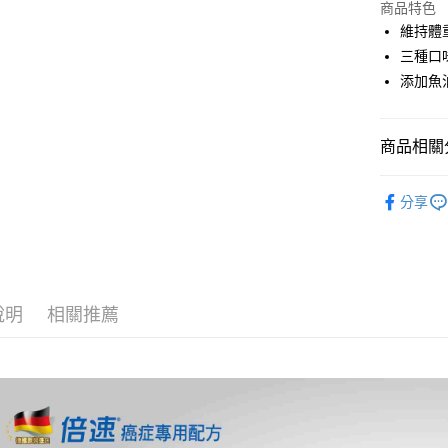
上海商
商品特色
華南商
國泰世
維持體
Apple Pay
上海商
臺灣中
三種口
國泰世
匯豐（
街口支付
臺灣中
添加魚
聯邦商
匯豐（
悠遊付
元大商
聯邦商
玉山商
元大商
Google Pa
商品相關分
台新國
玉山商
台灣樂
台新國
全盈+PAY
營養補充
分享
台灣樂
大哥付你
相關說明
【大哥付
AFTEE先
1.本服務
2.付款方
相關說明
說明
相關推薦
流程，驗
【關於「A
ATM付款
完成交易
AFTEE
3.實際核
便利好安
4.訂單成
１．簡單
消。如遇
２．便利
運送方式
無法說明
３．安心
【繳款方
大榮宅配
1.分期款
【「AFT