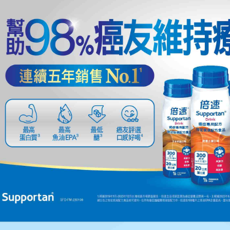
醒簡訊。
每筆NT$8
１．於結帳
2.透過簡
付」結帳
帳／街口支
２．訂單
３．收到繳
【注意事
／ATM／
1.本服務
※ 請注意
用戶於交
絡購買商品
款買賣價
先享後付
2.基於同
※ 交易是
資料（包
是否繳費成
用，由本
付客戶支
3.完整用
【注意事
１．透過由
交易，需
求債權轉
２．關於
https://aft
３．未成
「AFTE
任。
４．使用「
即時審查
結果請求