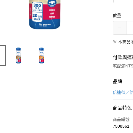
數量
※ 本商品
付款與運
宅配滿NT$
付款方式
品牌
信用卡一
倍速益／
信用卡分
商品特色
3 期 
商品編號
6 期 
合作金
7508561
華南商
合作金
LINE Pay