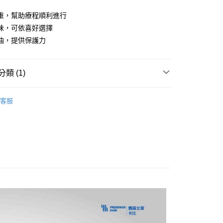
業儲蓄銀行
台北富邦商業銀行
業銀行
彰化商業銀行
華商業銀行
兆豐國際商業銀行
重，幫助療程順利進行
業儲蓄銀行
台北富邦商業銀行
小企業銀行
台中商業銀行
味，可依喜好選擇
華商業銀行
兆豐國際商業銀行
台灣）商業銀行
華泰商業銀行
小企業銀行
台中商業銀行
油，提供保護力
業銀行
遠東國際商業銀行
台灣）商業銀行
華泰商業銀行
業銀行
永豐商業銀行
業銀行
遠東國際商業銀行
業銀行
星展（台灣）商業銀行
業銀行
永豐商業銀行
y
類 (1)
際商業銀行
中國信託商業銀行
業銀行
星展（台灣）商業銀行
天信用卡公司
際商業銀行
中國信託商業銀行
特殊營養品｜重症與術後營養補充適用
客服
天信用卡公司
分期
你分期使用說明】
享後付
由台灣大哥大提供，台灣大哥大用戶可立即使用無須另外申請。
式選擇「大哥付你分期」，訂單成立後會自動跳轉到大哥付的交易
證手機門號後，選擇欲分期的期數、繳款截止日，確認付款後即
FTEE先享後付」】
。
先享後付是「在收到商品之後才付款」的支付方式。 讓您購物簡單
准額度、可分期數及費用金額請依後續交易確認頁面所載為準。
心！
立30分鐘內，如未前往確認交易或遇審核未通過，訂單將自動取
：不需註冊會員、不需綁卡、不需儲值。
「轉專審核」未通過狀況，表示未達大哥付你分期系統評分，恕
：只要手機號碼，簡訊認證，即可結帳。
評估內容。
：先確認商品／服務後，再付款。
式說明】
項不併入電信帳單，「大哥付你分期」於每月結算日後寄送繳費提
EE先享後付」結帳流程】