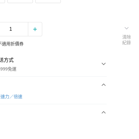
清除
紀錄
不適用折價券
送方式
999免運
次付款
倍速力／倍速
期付款
0 利率 每期
NT$1,666
21家銀行
0 利率 每期
NT$833
21家銀行
庫商業銀行
第一商業銀行
業銀行
彰化商業銀行
庫商業銀行
第一商業銀行