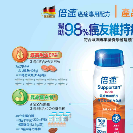
５．嚴禁
形，恩沛
動。