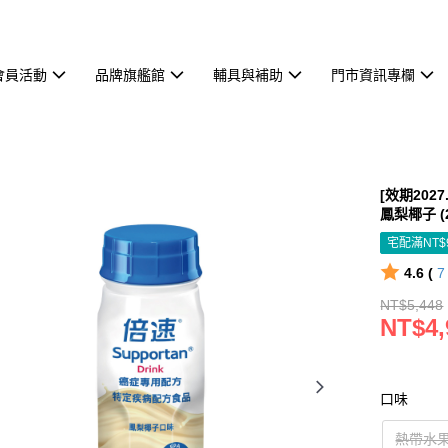
會員活動
品牌旗艦館
輔具與補助
門市資訊專欄
[效期202
鳳梨椰子 (
宅配滿NT$
4.6 (
NT$5,448
NT$4,
口味
熱帶水