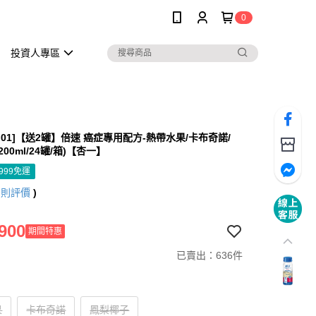
0
投資人專區
7.01]【送2罐】倍速 癌症專用配方-熱帶水果/卡布奇諾/
200ml/24罐/箱)【杏一】
999免運
7
則評價
)
900
期間特惠
已賣出：636件
果
卡布奇諾
鳳梨椰子