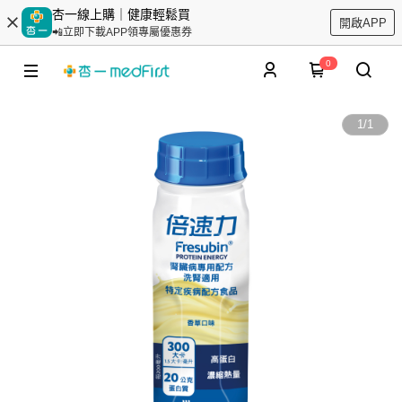
杏一線上購｜健康輕鬆買
開啟APP
📲立即下載APP領專屬優惠券
0
1
/
1