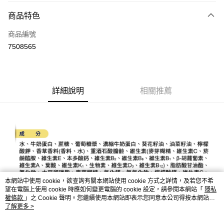
3 期 0 利率 每期
NT$872
21家銀行
商品特色
6 期 0 利率 每期
NT$436
21家銀行
合作金庫商業銀行
第一商業銀行
商品編號
華南商業銀行
彰化商業銀行
合作金庫商業銀行
第一商業銀行
7508565
LINE Pay
上海商業儲蓄銀行
台北富邦商業銀行
華南商業銀行
彰化商業銀行
國泰世華商業銀行
兆豐國際商業銀行
Apple Pay
上海商業儲蓄銀行
台北富邦商業銀行
臺灣中小企業銀行
台中商業銀行
國泰世華商業銀行
兆豐國際商業銀行
匯豐（台灣）商業銀行
華泰商業銀行
街口支付
臺灣中小企業銀行
台中商業銀行
詳細說明
相關推薦
聯邦商業銀行
遠東國際商業銀行
匯豐（台灣）商業銀行
華泰商業銀行
悠遊付
元大商業銀行
永豐商業銀行
聯邦商業銀行
遠東國際商業銀行
玉山商業銀行
星展（台灣）商業銀行
元大商業銀行
永豐商業銀行
Google Pay
台新國際商業銀行
中國信託商業銀行
玉山商業銀行
星展（台灣）商業銀行
台灣樂天信用卡公司
台新國際商業銀行
中國信託商業銀行
全盈+PAY
台灣樂天信用卡公司
大哥付你分期
相關說明
本網站中使用 cookie，欲查詢有關本網站使用 cookie 方式之詳情，及若您不希
【大哥付你分期使用說明】
AFTEE先享後付
望在電腦上使用 cookie 時應如何變更電腦的 cookie 設定，請參閱本網站「
隱私
1.本服務由台灣大哥大提供，台灣大哥大用戶可立即使用無須另外申請。
權條款
」之 Cookie 聲明。您繼續使用本網站即表示您同意本公司得按本網站使
2.付款方式選擇「大哥付你分期」，訂單成立後會自動跳轉到大哥付的交易
相關說明
用條款之 Cookie 聲明使用 cookie。
了解更多 >
流程，驗證手機門號後，選擇欲分期的期數、繳款截止日，確認付款後即完
【關於「AFTEE先享後付」】
成交易。
ATM付款
AFTEE先享後付是「在收到商品之後才付款」的支付方式。 讓您購物簡單