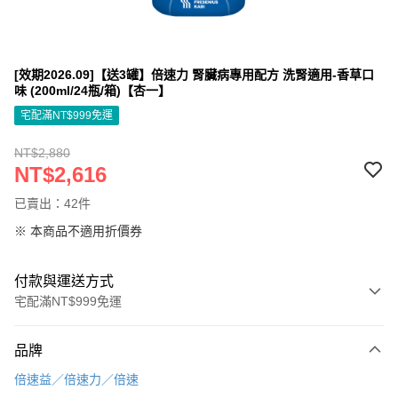
[效期2026.09]【送3罐】倍速力 腎臟病專用配方 洗腎適用-香草口
味 (200ml/24瓶/箱)【杏一】
宅配滿NT$999免運
NT$2,880
NT$2,616
已賣出：42件
※ 本商品不適用折價券
付款與運送方式
宅配滿NT$999免運
付款方式
品牌
信用卡一次付款
倍速益／倍速力／倍速
信用卡分期付款