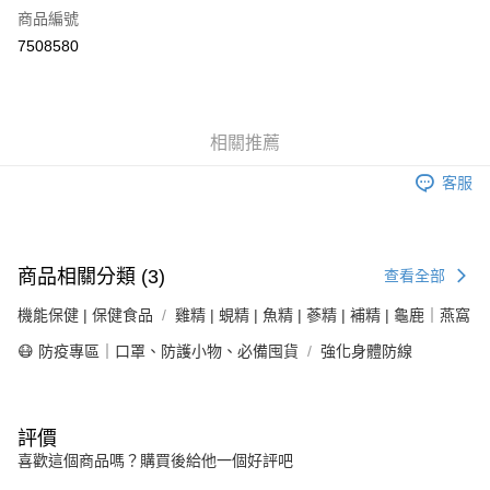
6 期 0 利率 每期
NT$56
21家銀行
合作金庫商業銀行
第一商業銀行
商品編號
華南商業銀行
彰化商業銀行
合作金庫商業銀行
第一商業銀行
7508580
LINE Pay
上海商業儲蓄銀行
台北富邦商業銀行
華南商業銀行
彰化商業銀行
國泰世華商業銀行
兆豐國際商業銀行
Apple Pay
上海商業儲蓄銀行
台北富邦商業銀行
臺灣中小企業銀行
台中商業銀行
國泰世華商業銀行
兆豐國際商業銀行
匯豐（台灣）商業銀行
華泰商業銀行
街口支付
臺灣中小企業銀行
台中商業銀行
相關推薦
聯邦商業銀行
遠東國際商業銀行
匯豐（台灣）商業銀行
華泰商業銀行
悠遊付
元大商業銀行
永豐商業銀行
聯邦商業銀行
遠東國際商業銀行
客服
玉山商業銀行
星展（台灣）商業銀行
元大商業銀行
永豐商業銀行
Google Pay
台新國際商業銀行
中國信託商業銀行
玉山商業銀行
星展（台灣）商業銀行
台灣樂天信用卡公司
台新國際商業銀行
中國信託商業銀行
全盈+PAY
台灣樂天信用卡公司
商品相關分類 (3)
查看全部
大哥付你分期
機能保健 | 保健食品
雞精 | 蜆精 | 魚精 | 蔘精 | 補精 | 龜鹿｜燕窩
相關說明
【大哥付你分期使用說明】
😷 防疫專區｜口罩、防護小物、必備囤貨
強化身體防線
AFTEE先享後付
1.本服務由台灣大哥大提供，台灣大哥大用戶可立即使用無須另外申請。
2.付款方式選擇「大哥付你分期」，訂單成立後會自動跳轉到大哥付的交易
相關說明
流程，驗證手機門號後，選擇欲分期的期數、繳款截止日，確認付款後即完
【關於「AFTEE先享後付」】
成交易。
ATM付款
AFTEE先享後付是「在收到商品之後才付款」的支付方式。 讓您購物簡單
評價
3.實際核准額度、可分期數及費用金額請依後續交易確認頁面所載為準。
便利好安心！
喜歡這個商品嗎？購買後給他一個好評吧
4.訂單成立30分鐘內，如未前往確認交易或遇審核未通過，訂單將自動取
１．簡單：不需註冊會員、不需綁卡、不需儲值。
運送方式
消。如遇「轉專審核」未通過狀況，表示未達大哥付你分期系統評分，恕無
２．便利：只要手機號碼，簡訊認證，即可結帳。