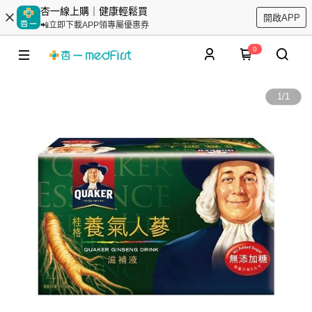
杏一線上購｜健康輕鬆買
開啟APP
📲立即下載APP領專屬優惠券
0
1
/
1