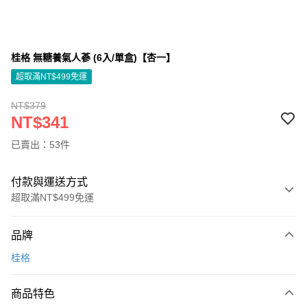
桂格 無糖養氣人蔘 (6入/單盒)【杏一】
超取滿NT$499免運
NT$379
NT$341
已賣出：53件
付款與運送方式
超取滿NT$499免運
付款方式
品牌
信用卡一次付款
桂格
信用卡分期付款
3 期 0 利率 每期
NT$113
21家銀行
商品特色