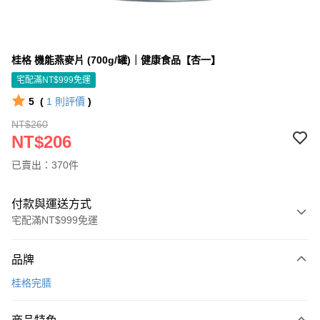
桂格 機能燕麥片 (700g/罐)｜健康食品【杏一】
宅配滿NT$999免運
5
(
1
則評價
)
NT$260
NT$206
已賣出：370件
付款與運送方式
宅配滿NT$999免運
付款方式
品牌
信用卡一次付款
桂格完膳
信用卡分期付款
3 期 0 利率 每期
NT$68
21家銀行