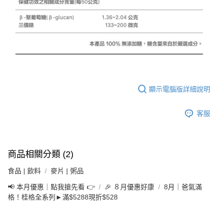
顯示電腦版詳細說明
客服
商品相關分類 (2)
食品 | 飲料
麥片 | 粥品
📢 本月優惠｜點我搶先看 👉
🎉 ８月優惠好康
8月｜爸氣滿
格！桂格全系列►滿$5288現折$528