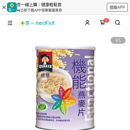
杏一線上購｜健康輕鬆買
開啟APP
📲立即下載APP領專屬優惠券
0
1
/
1