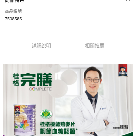
商品特色
6 期 0 利率 每期
NT$34
21家銀行
合作金庫商業銀行
第一商業銀行
商品編號
華南商業銀行
彰化商業銀行
合作金庫商業銀行
第一商業銀行
7508585
LINE Pay
上海商業儲蓄銀行
台北富邦商業銀行
華南商業銀行
彰化商業銀行
國泰世華商業銀行
兆豐國際商業銀行
Apple Pay
上海商業儲蓄銀行
台北富邦商業銀行
臺灣中小企業銀行
台中商業銀行
國泰世華商業銀行
兆豐國際商業銀行
匯豐（台灣）商業銀行
華泰商業銀行
街口支付
臺灣中小企業銀行
台中商業銀行
詳細說明
相關推薦
聯邦商業銀行
遠東國際商業銀行
匯豐（台灣）商業銀行
華泰商業銀行
悠遊付
元大商業銀行
永豐商業銀行
聯邦商業銀行
遠東國際商業銀行
玉山商業銀行
星展（台灣）商業銀行
元大商業銀行
永豐商業銀行
Google Pay
台新國際商業銀行
中國信託商業銀行
玉山商業銀行
星展（台灣）商業銀行
台灣樂天信用卡公司
台新國際商業銀行
中國信託商業銀行
全盈+PAY
台灣樂天信用卡公司
大哥付你分期
相關說明
【大哥付你分期使用說明】
AFTEE先享後付
1.本服務由台灣大哥大提供，台灣大哥大用戶可立即使用無須另外申請。
2.付款方式選擇「大哥付你分期」，訂單成立後會自動跳轉到大哥付的交易
相關說明
流程，驗證手機門號後，選擇欲分期的期數、繳款截止日，確認付款後即完
【關於「AFTEE先享後付」】
成交易。
ATM付款
AFTEE先享後付是「在收到商品之後才付款」的支付方式。 讓您購物簡單
3.實際核准額度、可分期數及費用金額請依後續交易確認頁面所載為準。
便利好安心！
4.訂單成立30分鐘內，如未前往確認交易或遇審核未通過，訂單將自動取