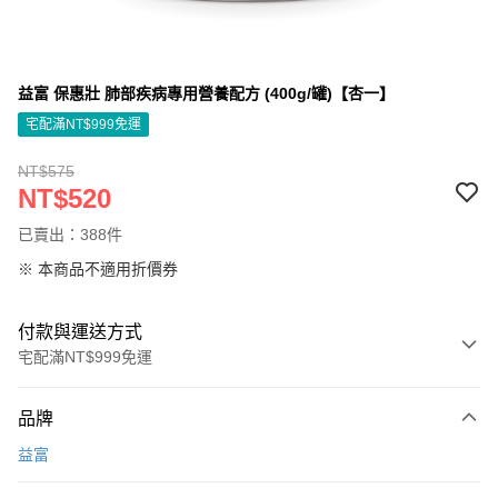
益富 保惠壯 肺部疾病專用營養配方 (400g/罐)【杏一】
宅配滿NT$999免運
NT$575
NT$520
已賣出：388件
※ 本商品不適用折價券
付款與運送方式
宅配滿NT$999免運
付款方式
品牌
信用卡一次付款
益富
信用卡分期付款