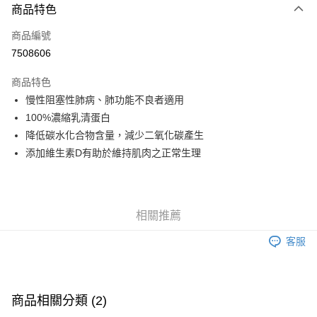
3 期 0 利率 每期
NT$173
21家銀行
商品特色
6 期 0 利率 每期
NT$86
21家銀行
合作金庫商業銀行
第一商業銀行
商品編號
華南商業銀行
彰化商業銀行
合作金庫商業銀行
第一商業銀行
7508606
LINE Pay
上海商業儲蓄銀行
台北富邦商業銀行
華南商業銀行
彰化商業銀行
國泰世華商業銀行
兆豐國際商業銀行
Apple Pay
上海商業儲蓄銀行
台北富邦商業銀行
商品特色
臺灣中小企業銀行
台中商業銀行
國泰世華商業銀行
兆豐國際商業銀行
慢性阻塞性肺病、肺功能不良者適用
匯豐（台灣）商業銀行
華泰商業銀行
街口支付
臺灣中小企業銀行
台中商業銀行
100%濃縮乳清蛋白
聯邦商業銀行
遠東國際商業銀行
匯豐（台灣）商業銀行
華泰商業銀行
悠遊付
元大商業銀行
永豐商業銀行
降低碳水化合物含量，減少二氧化碳產生
聯邦商業銀行
遠東國際商業銀行
玉山商業銀行
星展（台灣）商業銀行
添加維生素D有助於維持肌肉之正常生理
元大商業銀行
永豐商業銀行
Google Pay
台新國際商業銀行
中國信託商業銀行
玉山商業銀行
星展（台灣）商業銀行
台灣樂天信用卡公司
台新國際商業銀行
中國信託商業銀行
全盈+PAY
台灣樂天信用卡公司
大哥付你分期
相關推薦
相關說明
客服
【大哥付你分期使用說明】
AFTEE先享後付
1.本服務由台灣大哥大提供，台灣大哥大用戶可立即使用無須另外申請。
2.付款方式選擇「大哥付你分期」，訂單成立後會自動跳轉到大哥付的交易
相關說明
流程，驗證手機門號後，選擇欲分期的期數、繳款截止日，確認付款後即完
【關於「AFTEE先享後付」】
成交易。
ATM付款
商品相關分類 (2)
AFTEE先享後付是「在收到商品之後才付款」的支付方式。 讓您購物簡單
3.實際核准額度、可分期數及費用金額請依後續交易確認頁面所載為準。
便利好安心！