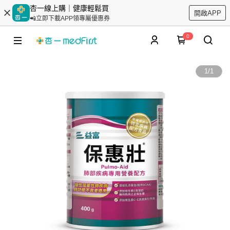
杏一線上購｜健康輕鬆買
開啟APP
📲立即下載APP領專屬優惠券
0
1
/
1