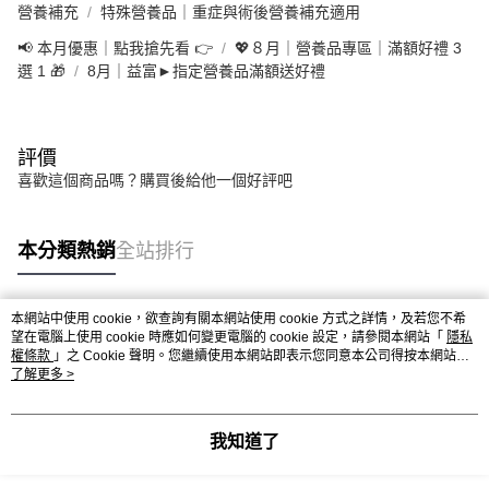
4.訂單成立30分鐘內，如未前往確認交易或遇審核未通過，訂單將自動取
營養補充
特殊營養品｜重症與術後營養補充適用
１．簡單：不需註冊會員、不需綁卡、不需儲值。
運送方式
消。如遇「轉專審核」未通過狀況，表示未達大哥付你分期系統評分，恕無
２．便利：只要手機號碼，簡訊認證，即可結帳。
法說明評估內容。
📢 本月優惠｜點我搶先看 👉
💖８月｜營養品專區｜滿額好禮 3
３．安心：先確認商品／服務後，再付款。
大榮宅配
【繳款方式說明】
選 1 🎁
8月｜益富►指定營養品滿額送好禮
1.分期款項不併入電信帳單，「大哥付你分期」於每月結算日後寄送繳費提
每筆NT$80，滿NT$999(含以上)免運費
【「AFTEE先享後付」結帳流程】
醒簡訊。
１．於結帳方式選擇「AFTEE先享後付」後，將跳轉至「AFTEE先享後付」
2.透過簡訊連結打開帳單後，可選擇「超商條碼／台灣大直營門市／銀行轉
結帳頁面，進行簡訊認證並確認金額後，即可完成結帳。
帳／街口支付／iPASS MONEY」等通路繳費。
２．訂單成立數日內，您將收到繳費通知簡訊。
評價
３．收到繳費通知簡訊後14天內，點擊此簡訊中的連結，可透過四大超商／
喜歡這個商品嗎？購買後給他一個好評吧
【注意事項】
ATM／網路銀行／等多元方式進行付款，方視為交易完成。
1.本服務係由「台灣大哥大股份有限公司」（以下簡稱本公司）所提供，讓
※ 請注意：結帳手續完成當下不需立刻繳費，但若您需要取消訂單，請聯絡
用戶於交易時，得透過本服務購買商品或服務，並由商店將買賣／分期付款
購買商品的店家。未經商家同意取消之訂單仍視為有效，需透過AFTEE先享
買賣價金債權讓與本公司後，依約使用本公司帳單繳交帳款。
本分類熱銷
全站排行
後付繳納相關費用。
2.基於同意付款使用「大哥付你分期」之契約關係目的，商店將以您的個人
※ 交易是否成功請以「AFTEE先享後付 」之結帳頁面顯示為準，若有關於
資料（包含姓名、電話或地址）提供予台灣大哥大進項蒐集、處理及利用，
是否繳費成功／繳費後需取消欲退款等相關疑問，請聯繫「AFTEE先享後付
由本公司與您本人進行分期帳單所需資料之確認、核對及更正。
客戶支援中心」
https://netprotections.freshdesk.com/support/home
本網站中使用 cookie，欲查詢有關本網站使用 cookie 方式之詳情，及若您不希
3.完整用戶服務條款，請詳閱以下連結：
https://oppay.tw/userRule
熱門標籤
望在電腦上使用 cookie 時應如何變更電腦的 cookie 設定，請參閱本網站「
隱私
【注意事項】
權條款
」之 Cookie 聲明。您繼續使用本網站即表示您同意本公司得按本網站使
１．透過由恩沛科技股份有限公司提供之「AFTEE先享後付」服務完成之交
用條款之 Cookie 聲明使用 cookie。
了解更多 >
易，需依本服務之必要範圍內提供個人資料，並將交易相關給付款項請求債
權轉讓予恩沛科技股份有限公司。
２．關於個人資料處理事宜，請瀏覽以下網址：
我知道了
https://aftee.tw/terms/#terms3
３．未成年的使用者請事先徵得法定代理人或監護人之同意方可使用
「AFTEE先享後付」，若未經同意申辦者引起之損失，本公司不負相關責