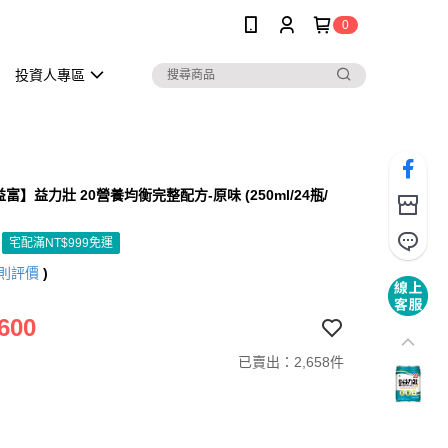
0
投資人專區
益富】益力壯 20營養均衡完整配方-原味 (250ml/24瓶/
】
宅配滿NT$999免運
則評價
)
600
已賣出：2,658件