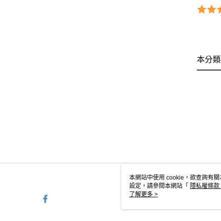
本分類
本網站中使用 cookie，欲查詢有關
設定，請參閱本網站「
隱私權條款
使用 cookie。
了解更多 >