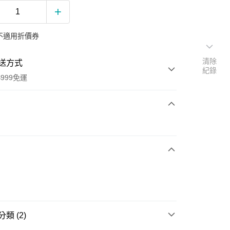
不適用折價券
清除
送方式
紀錄
999免運
次付款
期付款
0 利率 每期
NT$533
21家銀行
0 利率 每期
NT$266
21家銀行
庫商業銀行
第一商業銀行
業銀行
彰化商業銀行
庫商業銀行
第一商業銀行
業儲蓄銀行
台北富邦商業銀行
業銀行
彰化商業銀行
華商業銀行
兆豐國際商業銀行
業儲蓄銀行
台北富邦商業銀行
類 (2)
小企業銀行
台中商業銀行
華商業銀行
兆豐國際商業銀行
台灣）商業銀行
華泰商業銀行