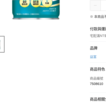
※ 本商品
付款與運
宅配滿NT$
付款方式
品牌
信用卡一
益富
信用卡分
商品特色
3 期 
商品編號
6 期 
合作金
7508610
華南商
合作金
LINE Pay
上海商
華南商
國泰世
Apple Pay
上海商
商品相關分
臺灣中
國泰世
匯豐（