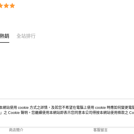
３．收到繳
【注意事
／ATM／
1.本服務
※ 請注意
用戶於交
絡購買商品
款買賣價
先享後付
2.基於同
※ 交易是
資料（包
是否繳費成
熱銷
全站排行
用，由本
付客戶支
3.完整用
【注意事
１．透過由
交易，需
求債權轉
２．關於
https://aft
３．未成
「AFTE
任。
４．使用「
即時審查
本網站使用 cookie 方式之詳情，及若您不希望在電腦上使用 cookie 時應如何變更電腦的
結果請求
」之 Cookie 聲明。您繼續使用本網站即表示您同意本公司得按本網站使用條款之 Coo
關於我們
客服資訊
５．嚴禁
形，恩沛
品牌故事
購物說明
動。
商店簡介
客服留言