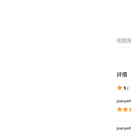
相關
評價
5
(
joanye
joanye