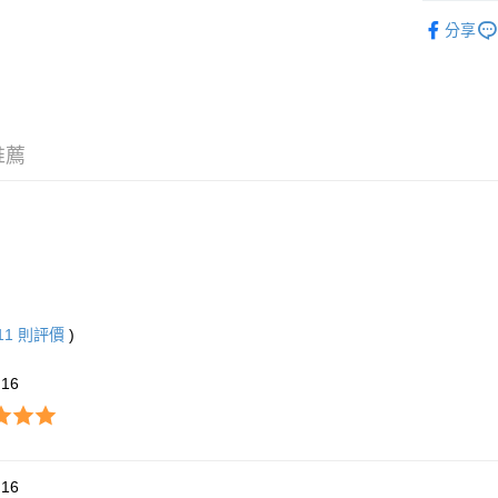
街口支付
臺灣中
營養補充
聯邦商
分享
匯豐（
悠遊付
元大商
營養補充
聯邦商
玉山商
元大商
Google Pa
台新國
玉山商
台灣樂
台新國
全盈+PAY
台灣樂
推薦
大哥付你
相關說明
【大哥付
AFTEE先
1.本服務
2.付款方
相關說明
流程，驗
【關於「A
ATM付款
完成交易
AFTEE
3.實際核
便利好安
11
則評價
)
4.訂單成
１．簡單
消。如遇
２．便利
運送方式
無法說明
３．安心
h16
【繳款方
大榮宅配
1.分期款
【「AFT
醒簡訊。
每筆NT$8
１．於結帳
2.透過簡
付」結帳
帳／街口支
２．訂單
h16