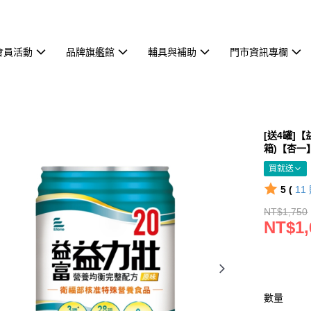
會員活動
品牌旗艦館
輔具與補助
門市資訊專欄
[送4罐]【
箱)【杏一
買就送
5 (
11
NT$1,750
NT$1,
數量