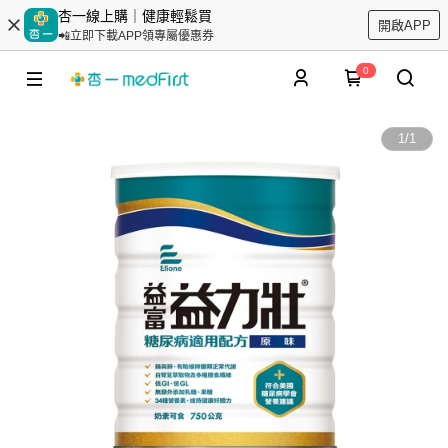
杏一線上購｜健康輕鬆買
開啟APP
📲立即下載APP領專屬優惠券
0
1
/
1