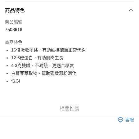
3 期 0 利率 每期
NT$263
21家銀行
商品特色
6 期 0 利率 每期
NT$131
21家銀行
合作金庫商業銀行
第一商業銀行
商品編號
華南商業銀行
彰化商業銀行
合作金庫商業銀行
第一商業銀行
7508618
LINE Pay
上海商業儲蓄銀行
台北富邦商業銀行
華南商業銀行
彰化商業銀行
國泰世華商業銀行
兆豐國際商業銀行
Apple Pay
上海商業儲蓄銀行
台北富邦商業銀行
商品特色
臺灣中小企業銀行
台中商業銀行
國泰世華商業銀行
兆豐國際商業銀行
16倍吸收率鉻，有助維持醣類正常代謝
匯豐（台灣）商業銀行
華泰商業銀行
街口支付
臺灣中小企業銀行
台中商業銀行
12.6優蛋白，有助肌肉生長
聯邦商業銀行
遠東國際商業銀行
匯豐（台灣）商業銀行
華泰商業銀行
悠遊付
元大商業銀行
永豐商業銀行
4.3克雙纖，不易餓，更適合糖友
聯邦商業銀行
遠東國際商業銀行
玉山商業銀行
星展（台灣）商業銀行
白腎豆萃取物，幫助延緩澱粉消化
元大商業銀行
永豐商業銀行
Google Pay
台新國際商業銀行
中國信託商業銀行
玉山商業銀行
星展（台灣）商業銀行
低GI
台灣樂天信用卡公司
台新國際商業銀行
中國信託商業銀行
全盈+PAY
台灣樂天信用卡公司
大哥付你分期
相關說明
相關推薦
【大哥付你分期使用說明】
AFTEE先享後付
1.本服務由台灣大哥大提供，台灣大哥大用戶可立即使用無須另外申請。
客服
2.付款方式選擇「大哥付你分期」，訂單成立後會自動跳轉到大哥付的交易
相關說明
流程，驗證手機門號後，選擇欲分期的期數、繳款截止日，確認付款後即完
【關於「AFTEE先享後付」】
成交易。
ATM付款
AFTEE先享後付是「在收到商品之後才付款」的支付方式。 讓您購物簡單