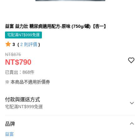
益富 益力壯 糖尿病適用配方-原味 (750g/罐)【杏一】
宅配滿NT$999免運
3
(
2
則評價
)
NT$875
NT$790
已賣出：868件
※ 本商品不適用折價券
付款與運送方式
宅配滿NT$999免運
付款方式
品牌
信用卡一次付款
益富
信用卡分期付款