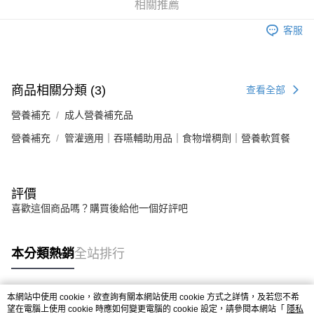
4.訂單成立30分鐘內，如未前往確認交易或遇審核未通過，訂單將自動取
相關推薦
１．簡單：不需註冊會員、不需綁卡、不需儲值。
運送方式
消。如遇「轉專審核」未通過狀況，表示未達大哥付你分期系統評分，恕無
２．便利：只要手機號碼，簡訊認證，即可結帳。
法說明評估內容。
客服
３．安心：先確認商品／服務後，再付款。
大榮宅配
【繳款方式說明】
1.分期款項不併入電信帳單，「大哥付你分期」於每月結算日後寄送繳費提
每筆NT$80，滿NT$999(含以上)免運費
【「AFTEE先享後付」結帳流程】
醒簡訊。
１．於結帳方式選擇「AFTEE先享後付」後，將跳轉至「AFTEE先享後付」
2.透過簡訊連結打開帳單後，可選擇「超商條碼／台灣大直營門市／銀行轉
結帳頁面，進行簡訊認證並確認金額後，即可完成結帳。
商品相關分類 (3)
查看全部
帳／街口支付／iPASS MONEY」等通路繳費。
２．訂單成立數日內，您將收到繳費通知簡訊。
３．收到繳費通知簡訊後14天內，點擊此簡訊中的連結，可透過四大超商／
營養補充
成人營養補充品
【注意事項】
ATM／網路銀行／等多元方式進行付款，方視為交易完成。
1.本服務係由「台灣大哥大股份有限公司」（以下簡稱本公司）所提供，讓
※ 請注意：結帳手續完成當下不需立刻繳費，但若您需要取消訂單，請聯絡
營養補充
管灌適用｜吞嚥輔助用品｜食物增稠劑｜營養軟質餐
用戶於交易時，得透過本服務購買商品或服務，並由商店將買賣／分期付款
購買商品的店家。未經商家同意取消之訂單仍視為有效，需透過AFTEE先享
買賣價金債權讓與本公司後，依約使用本公司帳單繳交帳款。
後付繳納相關費用。
2.基於同意付款使用「大哥付你分期」之契約關係目的，商店將以您的個人
※ 交易是否成功請以「AFTEE先享後付 」之結帳頁面顯示為準，若有關於
資料（包含姓名、電話或地址）提供予台灣大哥大進項蒐集、處理及利用，
是否繳費成功／繳費後需取消欲退款等相關疑問，請聯繫「AFTEE先享後付
評價
由本公司與您本人進行分期帳單所需資料之確認、核對及更正。
客戶支援中心」
https://netprotections.freshdesk.com/support/home
3.完整用戶服務條款，請詳閱以下連結：
https://oppay.tw/userRule
喜歡這個商品嗎？購買後給他一個好評吧
【注意事項】
１．透過由恩沛科技股份有限公司提供之「AFTEE先享後付」服務完成之交
易，需依本服務之必要範圍內提供個人資料，並將交易相關給付款項請求債
本分類熱銷
全站排行
權轉讓予恩沛科技股份有限公司。
２．關於個人資料處理事宜，請瀏覽以下網址：
https://aftee.tw/terms/#terms3
本網站中使用 cookie，欲查詢有關本網站使用 cookie 方式之詳情，及若您不希
３．未成年的使用者請事先徵得法定代理人或監護人之同意方可使用
熱門標籤
望在電腦上使用 cookie 時應如何變更電腦的 cookie 設定，請參閱本網站「
隱私
「AFTEE先享後付」，若未經同意申辦者引起之損失，本公司不負相關責