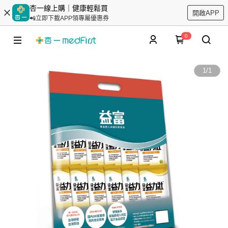
杏一線上購｜健康輕鬆買
開啟APP
📲立即下載APP領專屬優惠券
0
1
/
1