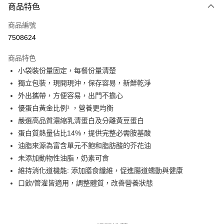
3 期 0 利率 每期
NT$433
21家銀行
商品特色
6 期 0 利率 每期
NT$216
21家銀行
合作金庫商業銀行
第一商業銀行
商品編號
華南商業銀行
彰化商業銀行
合作金庫商業銀行
第一商業銀行
7508624
LINE Pay
上海商業儲蓄銀行
台北富邦商業銀行
華南商業銀行
彰化商業銀行
國泰世華商業銀行
兆豐國際商業銀行
Apple Pay
上海商業儲蓄銀行
台北富邦商業銀行
商品特色
臺灣中小企業銀行
台中商業銀行
國泰世華商業銀行
兆豐國際商業銀行
小袋裝份量固定，每餐份量清楚
匯豐（台灣）商業銀行
華泰商業銀行
街口支付
臺灣中小企業銀行
台中商業銀行
獨立包裝，現開現沖，保存容易，新鮮乾淨
聯邦商業銀行
遠東國際商業銀行
匯豐（台灣）商業銀行
華泰商業銀行
悠遊付
元大商業銀行
永豐商業銀行
外出攜帶，方便容易，出門不擔心
聯邦商業銀行
遠東國際商業銀行
玉山商業銀行
星展（台灣）商業銀行
優蛋白黃金比例¹ ，營養更均衡
元大商業銀行
永豐商業銀行
Google Pay
台新國際商業銀行
中國信託商業銀行
玉山商業銀行
星展（台灣）商業銀行
嚴選高品質濃縮乳清蛋白及分離黃豆蛋白
台灣樂天信用卡公司
台新國際商業銀行
中國信託商業銀行
全盈+PAY
蛋白質熱量佔比14%，提供完整必需胺基酸
台灣樂天信用卡公司
油脂來源為富含單元不飽和脂肪酸的芥花油
大哥付你分期
未添加動物性油脂，奶素可食
相關說明
維持消化道機能: 添加膳食纖維，促進腸道蠕動與健康
【大哥付你分期使用說明】
AFTEE先享後付
1.本服務由台灣大哥大提供，台灣大哥大用戶可立即使用無須另外申請。
口飲/管灌皆適用，調整體質，改善營養狀態
2.付款方式選擇「大哥付你分期」，訂單成立後會自動跳轉到大哥付的交易
相關說明
流程，驗證手機門號後，選擇欲分期的期數、繳款截止日，確認付款後即完
【關於「AFTEE先享後付」】
成交易。
ATM付款
AFTEE先享後付是「在收到商品之後才付款」的支付方式。 讓您購物簡單
3.實際核准額度、可分期數及費用金額請依後續交易確認頁面所載為準。
便利好安心！