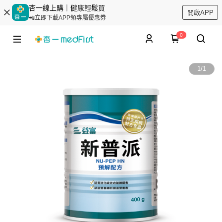
杏一線上購｜健康輕鬆買
開啟APP
📲立即下載APP領專屬優惠券
0
1
/
1