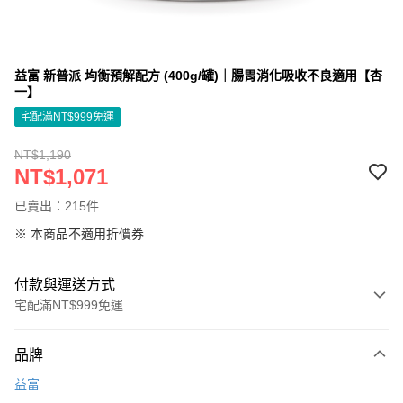
益富 新普派 均衡預解配方 (400g/罐)｜腸胃消化吸收不良適用【杏
一】
宅配滿NT$999免運
NT$1,190
NT$1,071
已賣出：215件
※ 本商品不適用折價券
付款與運送方式
宅配滿NT$999免運
付款方式
品牌
信用卡一次付款
益富
信用卡分期付款