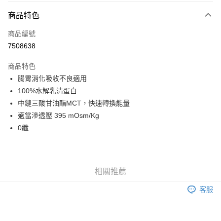
3 期 0 利率 每期
NT$357
21家銀行
商品特色
6 期 0 利率 每期
NT$178
21家銀行
合作金庫商業銀行
第一商業銀行
商品編號
華南商業銀行
彰化商業銀行
合作金庫商業銀行
第一商業銀行
7508638
LINE Pay
上海商業儲蓄銀行
台北富邦商業銀行
華南商業銀行
彰化商業銀行
國泰世華商業銀行
兆豐國際商業銀行
Apple Pay
上海商業儲蓄銀行
台北富邦商業銀行
商品特色
臺灣中小企業銀行
台中商業銀行
國泰世華商業銀行
兆豐國際商業銀行
腸胃消化吸收不良適用
匯豐（台灣）商業銀行
華泰商業銀行
街口支付
臺灣中小企業銀行
台中商業銀行
100%水解乳清蛋白
聯邦商業銀行
遠東國際商業銀行
匯豐（台灣）商業銀行
華泰商業銀行
悠遊付
元大商業銀行
永豐商業銀行
中鏈三酸甘油酯MCT，快速轉換能量
聯邦商業銀行
遠東國際商業銀行
玉山商業銀行
星展（台灣）商業銀行
適當滲透壓 395 mOsm/Kg
元大商業銀行
永豐商業銀行
Google Pay
台新國際商業銀行
中國信託商業銀行
玉山商業銀行
星展（台灣）商業銀行
0纖
台灣樂天信用卡公司
台新國際商業銀行
中國信託商業銀行
全盈+PAY
台灣樂天信用卡公司
大哥付你分期
相關說明
相關推薦
【大哥付你分期使用說明】
AFTEE先享後付
1.本服務由台灣大哥大提供，台灣大哥大用戶可立即使用無須另外申請。
客服
2.付款方式選擇「大哥付你分期」，訂單成立後會自動跳轉到大哥付的交易
相關說明
流程，驗證手機門號後，選擇欲分期的期數、繳款截止日，確認付款後即完
【關於「AFTEE先享後付」】
成交易。
ATM付款
AFTEE先享後付是「在收到商品之後才付款」的支付方式。 讓您購物簡單