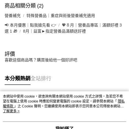
3.實際核准額度、可分期數及費用金額請依後續交易確認頁面所載為準。
便利好安心！
商品相關分類 (2)
4.訂單成立30分鐘內，如未前往確認交易或遇審核未通過，訂單將自動取
１．簡單：不需註冊會員、不需綁卡、不需儲值。
運送方式
消。如遇「轉專審核」未通過狀況，表示未達大哥付你分期系統評分，恕無
２．便利：只要手機號碼，簡訊認證，即可結帳。
營養補充
特殊營養品｜重症與術後營養補充適用
法說明評估內容。
３．安心：先確認商品／服務後，再付款。
大榮宅配
【繳款方式說明】
📢 本月優惠｜點我搶先看 👉
💖８月｜營養品專區｜滿額好禮 3
1.分期款項不併入電信帳單，「大哥付你分期」於每月結算日後寄送繳費提
每筆NT$80，滿NT$999(含以上)免運費
【「AFTEE先享後付」結帳流程】
選 1 🎁
8月｜益富►指定營養品滿額送好禮
醒簡訊。
１．於結帳方式選擇「AFTEE先享後付」後，將跳轉至「AFTEE先享後付」
2.透過簡訊連結打開帳單後，可選擇「超商條碼／台灣大直營門市／銀行轉
結帳頁面，進行簡訊認證並確認金額後，即可完成結帳。
帳／街口支付／iPASS MONEY」等通路繳費。
２．訂單成立數日內，您將收到繳費通知簡訊。
３．收到繳費通知簡訊後14天內，點擊此簡訊中的連結，可透過四大超商／
評價
【注意事項】
ATM／網路銀行／等多元方式進行付款，方視為交易完成。
1.本服務係由「台灣大哥大股份有限公司」（以下簡稱本公司）所提供，讓
喜歡這個商品嗎？購買後給他一個好評吧
※ 請注意：結帳手續完成當下不需立刻繳費，但若您需要取消訂單，請聯絡
用戶於交易時，得透過本服務購買商品或服務，並由商店將買賣／分期付款
購買商品的店家。未經商家同意取消之訂單仍視為有效，需透過AFTEE先享
買賣價金債權讓與本公司後，依約使用本公司帳單繳交帳款。
後付繳納相關費用。
2.基於同意付款使用「大哥付你分期」之契約關係目的，商店將以您的個人
※ 交易是否成功請以「AFTEE先享後付 」之結帳頁面顯示為準，若有關於
本分類熱銷
全站排行
資料（包含姓名、電話或地址）提供予台灣大哥大進項蒐集、處理及利用，
是否繳費成功／繳費後需取消欲退款等相關疑問，請聯繫「AFTEE先享後付
由本公司與您本人進行分期帳單所需資料之確認、核對及更正。
客戶支援中心」
https://netprotections.freshdesk.com/support/home
3.完整用戶服務條款，請詳閱以下連結：
https://oppay.tw/userRule
本網站中使用 cookie，欲查詢有關本網站使用 cookie 方式之詳情，及若您不希
【注意事項】
熱門標籤
望在電腦上使用 cookie 時應如何變更電腦的 cookie 設定，請參閱本網站「
隱私
１．透過由恩沛科技股份有限公司提供之「AFTEE先享後付」服務完成之交
權條款
」之 Cookie 聲明。您繼續使用本網站即表示您同意本公司得按本網站使
易，需依本服務之必要範圍內提供個人資料，並將交易相關給付款項請求債
用條款之 Cookie 聲明使用 cookie。
了解更多 >
權轉讓予恩沛科技股份有限公司。
２．關於個人資料處理事宜，請瀏覽以下網址：
https://aftee.tw/terms/#terms3
３．未成年的使用者請事先徵得法定代理人或監護人之同意方可使用
我知道了