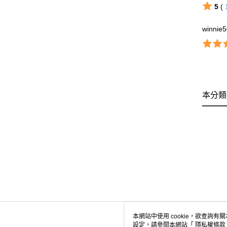
5
(
winnie
本分類
本網站中使用 cookie，欲查詢有關
設定，請參閱本網站「
隱私權條款