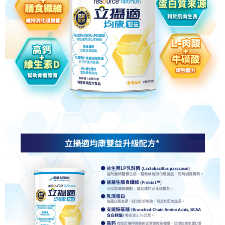
4.訂單成立30分鐘內，如未前往確認交易或遇審核未通過，訂單將自動取
１．簡單：不需註冊會員、不需綁卡、不需儲值。
運送方式
消。如遇「轉專審核」未通過狀況，表示未達大哥付你分期系統評分，恕無
２．便利：只要手機號碼，簡訊認證，即可結帳。
法說明評估內容。
３．安心：先確認商品／服務後，再付款。
大榮宅配
【繳款方式說明】
1.分期款項不併入電信帳單，「大哥付你分期」於每月結算日後寄送繳費提
每筆NT$80，滿NT$999(含以上)免運費
【「AFTEE先享後付」結帳流程】
醒簡訊。
１．於結帳方式選擇「AFTEE先享後付」後，將跳轉至「AFTEE先享後付」
2.透過簡訊連結打開帳單後，可選擇「超商條碼／台灣大直營門市／銀行轉
結帳頁面，進行簡訊認證並確認金額後，即可完成結帳。
帳／街口支付／iPASS MONEY」等通路繳費。
２．訂單成立數日內，您將收到繳費通知簡訊。
３．收到繳費通知簡訊後14天內，點擊此簡訊中的連結，可透過四大超商／
【注意事項】
ATM／網路銀行／等多元方式進行付款，方視為交易完成。
1.本服務係由「台灣大哥大股份有限公司」（以下簡稱本公司）所提供，讓
※ 請注意：結帳手續完成當下不需立刻繳費，但若您需要取消訂單，請聯絡
用戶於交易時，得透過本服務購買商品或服務，並由商店將買賣／分期付款
購買商品的店家。未經商家同意取消之訂單仍視為有效，需透過AFTEE先享
買賣價金債權讓與本公司後，依約使用本公司帳單繳交帳款。
後付繳納相關費用。
2.基於同意付款使用「大哥付你分期」之契約關係目的，商店將以您的個人
※ 交易是否成功請以「AFTEE先享後付 」之結帳頁面顯示為準，若有關於
資料（包含姓名、電話或地址）提供予台灣大哥大進項蒐集、處理及利用，
是否繳費成功／繳費後需取消欲退款等相關疑問，請聯繫「AFTEE先享後付
由本公司與您本人進行分期帳單所需資料之確認、核對及更正。
客戶支援中心」
https://netprotections.freshdesk.com/support/home
3.完整用戶服務條款，請詳閱以下連結：
https://oppay.tw/userRule
【注意事項】
１．透過由恩沛科技股份有限公司提供之「AFTEE先享後付」服務完成之交
易，需依本服務之必要範圍內提供個人資料，並將交易相關給付款項請求債
權轉讓予恩沛科技股份有限公司。
２．關於個人資料處理事宜，請瀏覽以下網址：
https://aftee.tw/terms/#terms3
３．未成年的使用者請事先徵得法定代理人或監護人之同意方可使用
「AFTEE先享後付」，若未經同意申辦者引起之損失，本公司不負相關責