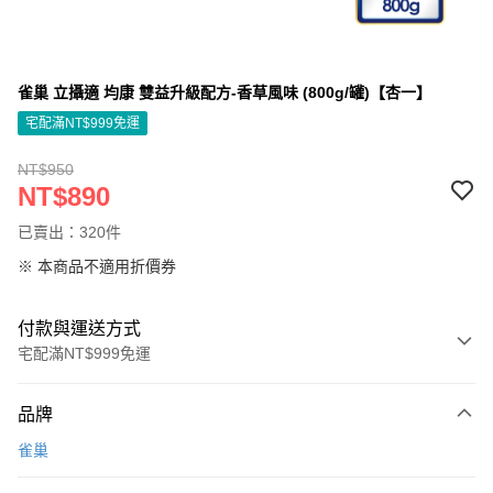
雀巢 立攝適 均康 雙益升級配方-香草風味 (800g/罐)【杏一】
宅配滿NT$999免運
NT$950
NT$890
已賣出：320件
※ 本商品不適用折價券
付款與運送方式
宅配滿NT$999免運
付款方式
品牌
信用卡一次付款
雀巢
信用卡分期付款