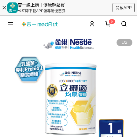
杏一線上購｜健康輕鬆買
開啟APP
📲立即下載APP領專屬優惠券
0
1
/
2