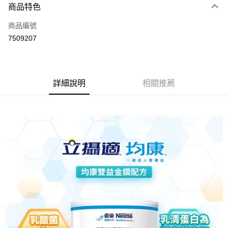
3 期 0 利率 每期
NT$296
21家銀行
商品特色
6 期 0 利率 每期
NT$148
21家銀行
合作金庫商業銀行
第一商業銀行
商品編號
華南商業銀行
彰化商業銀行
合作金庫商業銀行
第一商業銀行
7509207
LINE Pay
上海商業儲蓄銀行
台北富邦商業銀行
華南商業銀行
彰化商業銀行
國泰世華商業銀行
兆豐國際商業銀行
Apple Pay
上海商業儲蓄銀行
台北富邦商業銀行
臺灣中小企業銀行
台中商業銀行
國泰世華商業銀行
兆豐國際商業銀行
匯豐（台灣）商業銀行
華泰商業銀行
街口支付
臺灣中小企業銀行
台中商業銀行
詳細說明
相關推薦
聯邦商業銀行
遠東國際商業銀行
匯豐（台灣）商業銀行
華泰商業銀行
悠遊付
元大商業銀行
永豐商業銀行
聯邦商業銀行
遠東國際商業銀行
玉山商業銀行
星展（台灣）商業銀行
元大商業銀行
永豐商業銀行
Google Pay
台新國際商業銀行
中國信託商業銀行
玉山商業銀行
星展（台灣）商業銀行
台灣樂天信用卡公司
台新國際商業銀行
中國信託商業銀行
全盈+PAY
台灣樂天信用卡公司
大哥付你分期
相關說明
【大哥付你分期使用說明】
AFTEE先享後付
1.本服務由台灣大哥大提供，台灣大哥大用戶可立即使用無須另外申請。
2.付款方式選擇「大哥付你分期」，訂單成立後會自動跳轉到大哥付的交易
相關說明
流程，驗證手機門號後，選擇欲分期的期數、繳款截止日，確認付款後即完
【關於「AFTEE先享後付」】
成交易。
ATM付款
AFTEE先享後付是「在收到商品之後才付款」的支付方式。 讓您購物簡單
3.實際核准額度、可分期數及費用金額請依後續交易確認頁面所載為準。
便利好安心！