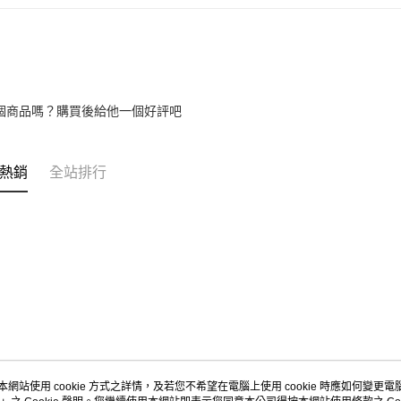
元大商
Google Pa
台新國
玉山商
台灣樂
台新國
全盈+PAY
台灣樂
大哥付你
相關說明
個商品嗎？購買後給他一個好評吧
【大哥付
AFTEE先
1.本服務
2.付款方
相關說明
流程，驗
【關於「A
熱銷
全站排行
ATM付款
完成交易
AFTEE
3.實際核
便利好安
4.訂單成
１．簡單
消。如遇
２．便利
運送方式
無法說明
３．安心
【繳款方
付款後全
1.分期款
【「AFT
醒簡訊。
每筆NT$6
１．於結帳
2.透過簡
付」結帳
帳／街口支
付款後萊
２．訂單
３．收到繳
每筆NT$6
【注意事
／ATM／
1.本服務
※ 請注意
付款後7-1
本網站使用 cookie 方式之詳情，及若您不希望在電腦上使用 cookie 時應如何變更電腦的
用戶於交
絡購買商品