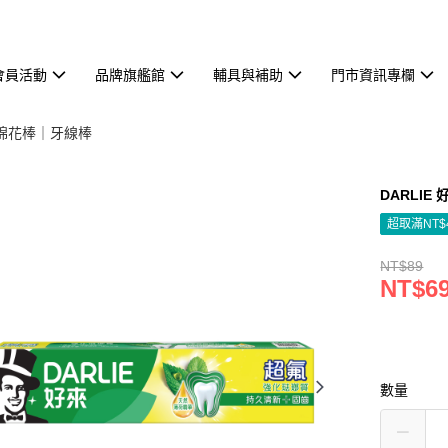
會員活動
品牌旗艦館
輔具與補助
門市資訊專欄
棉花棒｜牙線棒
DARLIE
超取滿NT$
NT$89
NT$6
數量