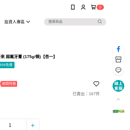
0
投資人專區
 好來 超氟牙膏 (175g/條)【杏一】
499免運
9
期間特惠
已賣出：167件