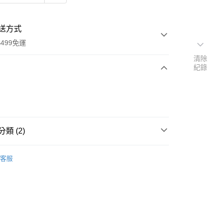
送方式
499免運
清除
紀錄
次付款
期付款
0 利率 每期
NT$26
21家銀行
類 (2)
0 利率 每期
NT$13
21家銀行
庫商業銀行
第一商業銀行
業銀行
彰化商業銀行
成人口腔護理｜漱口水｜牙膏｜牙刷｜棉花棒｜牙線
庫商業銀行
第一商業銀行
業儲蓄銀行
台北富邦商業銀行
客服
業銀行
彰化商業銀行
華商業銀行
兆豐國際商業銀行
業儲蓄銀行
台北富邦商業銀行
專區｜口罩、防護小物、必備囤貨
口腔清潔
小企業銀行
台中商業銀行
華商業銀行
兆豐國際商業銀行
台灣）商業銀行
華泰商業銀行
小企業銀行
台中商業銀行
業銀行
遠東國際商業銀行
台灣）商業銀行
華泰商業銀行
業銀行
永豐商業銀行
業銀行
遠東國際商業銀行
業銀行
星展（台灣）商業銀行