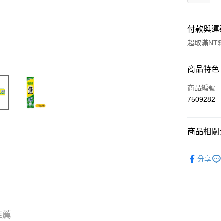
付款與運
超取滿NT$
付款方式
商品特色
信用卡一
商品編號
7509282
信用卡分
3 期 
商品相關分
6 期 
合作金
華南商
生活用品
合作金
LINE Pay
上海商
分享
棒
華南商
國泰世
Apple Pay
上海商
😷 防疫
臺灣中
國泰世
匯豐（
街口支付
臺灣中
聯邦商
匯豐（
悠遊付
元大商
聯邦商
推薦
玉山商