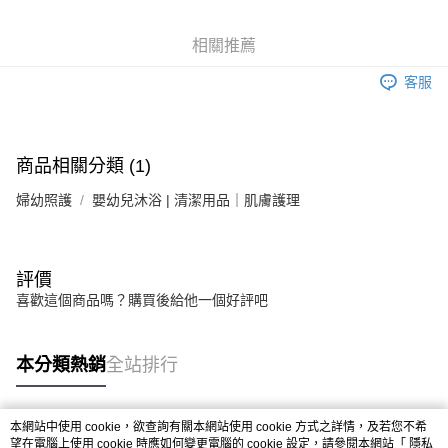
6 期 0 利率 每期
NT$4
21家銀行
合作金庫商業銀行
第一商業銀行
華南商業銀行
彰化商業銀行
合作金庫商業銀行
第一商業銀行
LINE Pay
相關推薦
上海商業儲蓄銀行
台北富邦商業銀行
華南商業銀行
彰化商業銀行
國泰世華商業銀行
兆豐國際商業銀行
Apple Pay
上海商業儲蓄銀行
台北富邦商業銀行
客服
臺灣中小企業銀行
台中商業銀行
國泰世華商業銀行
兆豐國際商業銀行
匯豐（台灣）商業銀行
華泰商業銀行
街口支付
臺灣中小企業銀行
台中商業銀行
聯邦商業銀行
遠東國際商業銀行
匯豐（台灣）商業銀行
華泰商業銀行
悠遊付
元大商業銀行
永豐商業銀行
商品相關分類 (1)
聯邦商業銀行
遠東國際商業銀行
玉山商業銀行
星展（台灣）商業銀行
元大商業銀行
永豐商業銀行
Google Pay
台新國際商業銀行
中國信託商業銀行
婦幼照護
嬰幼兒沐浴 | 清潔用品｜肌膚護理
玉山商業銀行
星展（台灣）商業銀行
台灣樂天信用卡公司
台新國際商業銀行
中國信託商業銀行
全盈+PAY
台灣樂天信用卡公司
大哥付你分期
評價
相關說明
喜歡這個商品嗎？購買後給他一個好評吧
【大哥付你分期使用說明】
AFTEE先享後付
1.本服務由台灣大哥大提供，台灣大哥大用戶可立即使用無須另外申請。
2.付款方式選擇「大哥付你分期」，訂單成立後會自動跳轉到大哥付的交易
相關說明
本分類熱銷
全站排行
流程，驗證手機門號後，選擇欲分期的期數、繳款截止日，確認付款後即完
【關於「AFTEE先享後付」】
成交易。
ATM付款
AFTEE先享後付是「在收到商品之後才付款」的支付方式。 讓您購物簡單
3.實際核准額度、可分期數及費用金額請依後續交易確認頁面所載為準。
便利好安心！
4.訂單成立30分鐘內，如未前往確認交易或遇審核未通過，訂單將自動取
本網站中使用 cookie，欲查詢有關本網站使用 cookie 方式之詳情，及若您不希
１．簡單：不需註冊會員、不需綁卡、不需儲值。
運送方式
消。如遇「轉專審核」未通過狀況，表示未達大哥付你分期系統評分，恕無
熱門標籤
望在電腦上使用 cookie 時應如何變更電腦的 cookie 設定，請參閱本網站「
隱私
２．便利：只要手機號碼，簡訊認證，即可結帳。