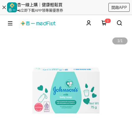
杏一線上購｜健康輕鬆買
開啟APP
📲立即下載APP領專屬優惠券
0
1
/
1