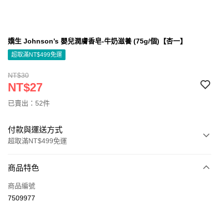
嬌生 Johnson’s 嬰兒潤膚香皂-牛奶滋養 (75g/個)【杏一】
超取滿NT$499免運
NT$30
NT$27
已賣出：52件
付款與運送方式
超取滿NT$499免運
付款方式
商品特色
信用卡一次付款
商品編號
信用卡分期付款
7509977
3 期 0 利率 每期
NT$9
21家銀行