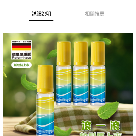
6 期 0 利率 每期
NT$7
21家銀行
合作金庫商業銀行
第一商業銀行
華南商業銀行
彰化商業銀行
合作金庫商業銀行
第一商業銀行
LINE Pay
詳細說明
相關推薦
上海商業儲蓄銀行
台北富邦商業銀行
華南商業銀行
彰化商業銀行
國泰世華商業銀行
兆豐國際商業銀行
Apple Pay
上海商業儲蓄銀行
台北富邦商業銀行
臺灣中小企業銀行
台中商業銀行
國泰世華商業銀行
兆豐國際商業銀行
匯豐（台灣）商業銀行
華泰商業銀行
街口支付
臺灣中小企業銀行
台中商業銀行
聯邦商業銀行
遠東國際商業銀行
匯豐（台灣）商業銀行
華泰商業銀行
悠遊付
元大商業銀行
永豐商業銀行
聯邦商業銀行
遠東國際商業銀行
玉山商業銀行
星展（台灣）商業銀行
元大商業銀行
永豐商業銀行
Google Pay
台新國際商業銀行
中國信託商業銀行
玉山商業銀行
星展（台灣）商業銀行
台灣樂天信用卡公司
台新國際商業銀行
中國信託商業銀行
全盈+PAY
台灣樂天信用卡公司
大哥付你分期
相關說明
【大哥付你分期使用說明】
AFTEE先享後付
1.本服務由台灣大哥大提供，台灣大哥大用戶可立即使用無須另外申請。
2.付款方式選擇「大哥付你分期」，訂單成立後會自動跳轉到大哥付的交易
相關說明
流程，驗證手機門號後，選擇欲分期的期數、繳款截止日，確認付款後即完
【關於「AFTEE先享後付」】
成交易。
ATM付款
AFTEE先享後付是「在收到商品之後才付款」的支付方式。 讓您購物簡單
3.實際核准額度、可分期數及費用金額請依後續交易確認頁面所載為準。
便利好安心！
4.訂單成立30分鐘內，如未前往確認交易或遇審核未通過，訂單將自動取
１．簡單：不需註冊會員、不需綁卡、不需儲值。
運送方式
消。如遇「轉專審核」未通過狀況，表示未達大哥付你分期系統評分，恕無
２．便利：只要手機號碼，簡訊認證，即可結帳。