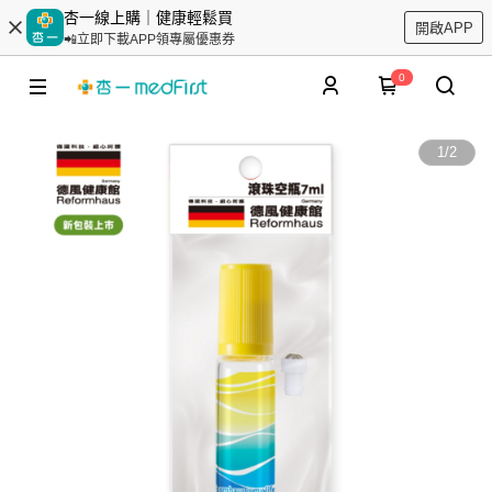
杏一線上購｜健康輕鬆買
開啟APP
📲立即下載APP領專屬優惠券
0
1
/
2