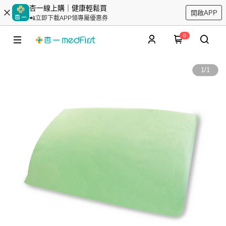
杏一線上購｜健康輕鬆買
開啟APP
📲立即下載APP領專屬優惠券
0
1
/
1