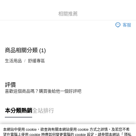
6 期 0 利率 每期
NT$540
21家銀行
合作金庫商業銀行
第一商業銀行
華南商業銀行
彰化商業銀行
合作金庫商業銀行
第一商業銀行
LINE Pay
相關推薦
上海商業儲蓄銀行
台北富邦商業銀行
華南商業銀行
彰化商業銀行
國泰世華商業銀行
兆豐國際商業銀行
Apple Pay
上海商業儲蓄銀行
台北富邦商業銀行
客服
臺灣中小企業銀行
台中商業銀行
國泰世華商業銀行
兆豐國際商業銀行
匯豐（台灣）商業銀行
華泰商業銀行
街口支付
臺灣中小企業銀行
台中商業銀行
聯邦商業銀行
遠東國際商業銀行
匯豐（台灣）商業銀行
華泰商業銀行
悠遊付
元大商業銀行
永豐商業銀行
商品相關分類 (1)
聯邦商業銀行
遠東國際商業銀行
玉山商業銀行
星展（台灣）商業銀行
元大商業銀行
永豐商業銀行
Google Pay
台新國際商業銀行
中國信託商業銀行
生活用品
舒緩專區
玉山商業銀行
星展（台灣）商業銀行
台灣樂天信用卡公司
台新國際商業銀行
中國信託商業銀行
全盈+PAY
台灣樂天信用卡公司
大哥付你分期
評價
相關說明
喜歡這個商品嗎？購買後給他一個好評吧
【大哥付你分期使用說明】
AFTEE先享後付
1.本服務由台灣大哥大提供，台灣大哥大用戶可立即使用無須另外申請。
2.付款方式選擇「大哥付你分期」，訂單成立後會自動跳轉到大哥付的交易
相關說明
本分類熱銷
全站排行
流程，驗證手機門號後，選擇欲分期的期數、繳款截止日，確認付款後即完
【關於「AFTEE先享後付」】
成交易。
ATM付款
AFTEE先享後付是「在收到商品之後才付款」的支付方式。 讓您購物簡單
3.實際核准額度、可分期數及費用金額請依後續交易確認頁面所載為準。
便利好安心！
4.訂單成立30分鐘內，如未前往確認交易或遇審核未通過，訂單將自動取
本網站中使用 cookie，欲查詢有關本網站使用 cookie 方式之詳情，及若您不希
１．簡單：不需註冊會員、不需綁卡、不需儲值。
運送方式
消。如遇「轉專審核」未通過狀況，表示未達大哥付你分期系統評分，恕無
熱門標籤
望在電腦上使用 cookie 時應如何變更電腦的 cookie 設定，請參閱本網站「
隱私
２．便利：只要手機號碼，簡訊認證，即可結帳。