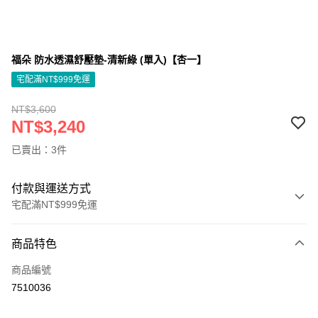
福朵 防水透濕舒壓墊-清新綠 (單入)【杏一】
宅配滿NT$999免運
NT$3,600
NT$3,240
已賣出：3件
付款與運送方式
宅配滿NT$999免運
付款方式
商品特色
信用卡一次付款
商品編號
信用卡分期付款
7510036
3 期 0 利率 每期
NT$1,080
21家銀行