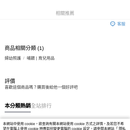
6 期 0 利率 每期
NT$26
21家銀行
合作金庫商業銀行
第一商業銀行
華南商業銀行
彰化商業銀行
合作金庫商業銀行
第一商業銀行
LINE Pay
相關推薦
上海商業儲蓄銀行
台北富邦商業銀行
華南商業銀行
彰化商業銀行
國泰世華商業銀行
兆豐國際商業銀行
Apple Pay
上海商業儲蓄銀行
台北富邦商業銀行
客服
臺灣中小企業銀行
台中商業銀行
國泰世華商業銀行
兆豐國際商業銀行
匯豐（台灣）商業銀行
華泰商業銀行
街口支付
臺灣中小企業銀行
台中商業銀行
聯邦商業銀行
遠東國際商業銀行
匯豐（台灣）商業銀行
華泰商業銀行
悠遊付
元大商業銀行
永豐商業銀行
商品相關分類 (1)
聯邦商業銀行
遠東國際商業銀行
玉山商業銀行
星展（台灣）商業銀行
元大商業銀行
永豐商業銀行
Google Pay
台新國際商業銀行
中國信託商業銀行
婦幼照護
哺餵 | 育兒用品
玉山商業銀行
星展（台灣）商業銀行
台灣樂天信用卡公司
台新國際商業銀行
中國信託商業銀行
全盈+PAY
台灣樂天信用卡公司
大哥付你分期
評價
相關說明
喜歡這個商品嗎？購買後給他一個好評吧
【大哥付你分期使用說明】
AFTEE先享後付
1.本服務由台灣大哥大提供，台灣大哥大用戶可立即使用無須另外申請。
2.付款方式選擇「大哥付你分期」，訂單成立後會自動跳轉到大哥付的交易
相關說明
本分類熱銷
全站排行
流程，驗證手機門號後，選擇欲分期的期數、繳款截止日，確認付款後即完
【關於「AFTEE先享後付」】
成交易。
ATM付款
AFTEE先享後付是「在收到商品之後才付款」的支付方式。 讓您購物簡單
3.實際核准額度、可分期數及費用金額請依後續交易確認頁面所載為準。
便利好安心！
4.訂單成立30分鐘內，如未前往確認交易或遇審核未通過，訂單將自動取
本網站中使用 cookie，欲查詢有關本網站使用 cookie 方式之詳情，及若您不希
１．簡單：不需註冊會員、不需綁卡、不需儲值。
運送方式
消。如遇「轉專審核」未通過狀況，表示未達大哥付你分期系統評分，恕無
熱門標籤
望在電腦上使用 cookie 時應如何變更電腦的 cookie 設定，請參閱本網站「
隱私
２．便利：只要手機號碼，簡訊認證，即可結帳。