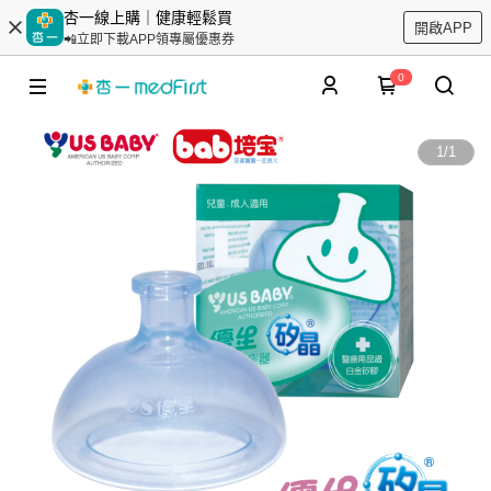
杏一線上購｜健康輕鬆買
開啟APP
📲立即下載APP領專屬優惠券
0
1
/
1